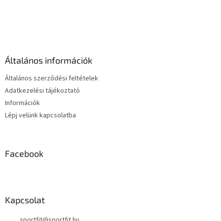
i
s
L
t
á
a
b
i
l
r
é
á
Általános információk
c
n
y
Általános szerződési feltételek
í
Adatkezelési tájékoztató
t
Információk
á
s
Lépj velünk kapcsolatba
e
l
e
m
Facebook
e
i
Kapcsolat
sportfit
@
sportfit.hu