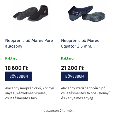
e
k
r
r
m
e
é
n
k
d
e
e
k
z
l
Neoprén cipő Mares Pure
Neoprén cipő Mares
é
i
alacsony
Equator 2,5 mm
s
s
alacsonyszárú
e
t
Raktáron
Raktáron
á
18 600 Ft
21 200 Ft
j
a
BŐVEBBEN
BŐVEBBEN
Alacsony neoprén cipő, könnyű
Alacsonyszárú neoprén cipő
anyag, kényelmes viselés,
csúszásmentes talppal, könnyű
csúszásmentes talp.
és kényelmes anyag.
összesen
2
termék
L