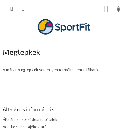
Ugrás
KOSÁR
a
fő
tartalomhoz
Meglepkék
A márka
Meglepkék
semmilyen terméke nem található...
L
á
b
l
é
Általános információk
c
Általános szerződési feltételek
Adatkezelési tájékoztató