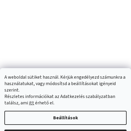
A weboldal sütiket használ. Kérjük engedélyezd számunkra a
használatukat, vagy módosítsd a beállításokat igényeid
szerint.
Részletes információkat az Adatkezelés szabályzatban
Shoptet készítette
találsz, ami
itt
érhető el.
Copyright 2026
Sportfit.hu
. Minden jog fenntartva.
Süti beállítások
Beállítások
szerkesztése