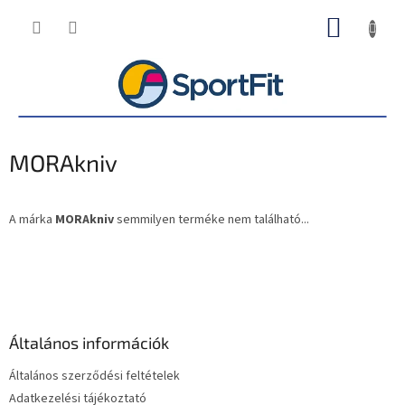
Ugrás
KOSÁR
a
fő
tartalomhoz
MORAkniv
A márka
MORAkniv
semmilyen terméke nem található...
L
á
b
l
é
Általános információk
c
Általános szerződési feltételek
Adatkezelési tájékoztató