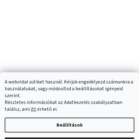
A weboldal sütiket használ. Kérjük engedélyezd számunkra a
használatukat, vagy módosítsd a beállításokat igényeid
szerint.
Részletes információkat az Adatkezelés szabályzatban
Shoptet készítette
találsz, ami
itt
érhető el.
Copyright 2026
Sportfit.hu
. Minden jog fenntartva.
Süti beállítások
Beállítások
szerkesztése