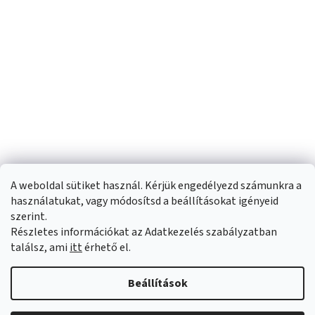
A weboldal sütiket használ. Kérjük engedélyezd számunkra a
használatukat, vagy módosítsd a beállításokat igényeid
szerint.
Részletes információkat az Adatkezelés szabályzatban
Shoptet készítette
találsz, ami
itt
érhető el.
Copyright 2026
Sportfit.hu
. Minden jog fenntartva.
Süti beállítások
Beállítások
szerkesztése