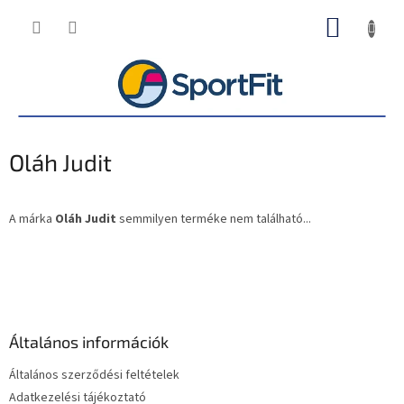
Ugrás
KOSÁR
a
fő
tartalomhoz
Oláh Judit
A márka
Oláh Judit
semmilyen terméke nem található...
L
á
b
l
é
Általános információk
c
Általános szerződési feltételek
Adatkezelési tájékoztató