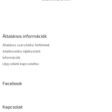
L
védelem.
i
s
L
t
á
a
b
i
l
r
é
á
Általános információk
c
n
y
Általános szerződési feltételek
í
Adatkezelési tájékoztató
t
Információk
á
s
Lépj velünk kapcsolatba
e
l
e
m
Facebook
e
i
Kapcsolat