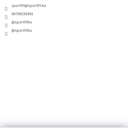
sportfit
@
sportfit.hu
06706293861
@sportfithu
@sportfithu