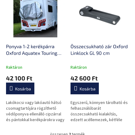
e
k
r
r
m
e
é
n
k
d
e
e
k
z
l
Ponyva 1-2 kerékpárra
Összecsukható zár Oxford
é
i
Oxford Aquatex Touring
Linklock GL 90 cm
s
s
Deluxe
e
t
Raktáron
Raktáron
á
42 100 Ft
42 600 Ft
j
a
Kosárba
Kosárba
Lakókocsi vagy lakóautó hátsó
Egyszerű, könnyen tárolható és
csomagtartójára rögzíthető
felhasználóbarát
védőponyva ellenálló cipzárral
összecsukható kialakítás,
és pántokkal kerékpárokra vagy
edzett acéllemezek, kétféle
elektromos kerékpárokra. Víz-
rögzítési mód a kerékpárra,
és szélálló.
kiemelkedő lopásgátló
összesen
2
termék