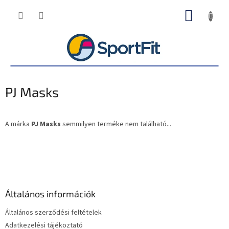
Ugrás
KOSÁR
a
fő
tartalomhoz
PJ Masks
A márka
PJ Masks
semmilyen terméke nem található...
L
á
b
l
é
Általános információk
c
Általános szerződési feltételek
Adatkezelési tájékoztató