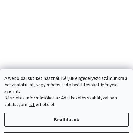
A weboldal sütiket használ. Kérjük engedélyezd számunkra a
használatukat, vagy módosítsd a beállításokat igényeid
szerint.
Részletes információkat az Adatkezelés szabályzatban
Shoptet készítette
találsz, ami
itt
érhető el.
Copyright 2026
Sportfit.hu
. Minden jog fenntartva.
Süti beállítások
Beállítások
szerkesztése