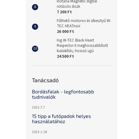
Rotana Magnetic digital
rotációs diszk
7 200 Ft
Fűthető motoros és síkesztyű W-
TEC HEATnoir
26 000 Ft
Ing W-TEC Black Heart
Respector II meghosszabbított
kialakítás, hosszú ujjú
24 500 Ft
Tanácsadó
Bordásfalak - legfontosabb
tudnivalók
2023.7.7
15 tipp a futópadok helyes
használatához
2023.1.18