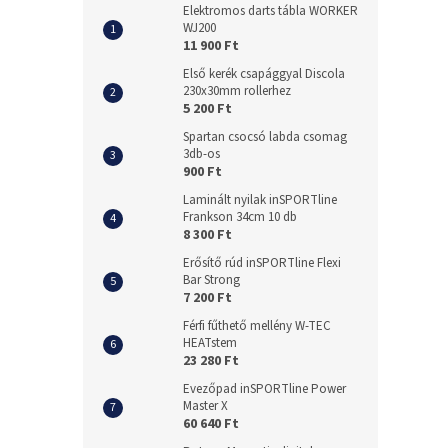
Elektromos darts tábla WORKER
WJ200
11 900 Ft
Első kerék csapággyal Discola
230x30mm rollerhez
5 200 Ft
Spartan csocsó labda csomag
3db-os
900 Ft
Laminált nyilak inSPORTline
Frankson 34cm 10 db
8 300 Ft
Erősítő rúd inSPORTline Flexi
Bar Strong
7 200 Ft
Férfi fűthető mellény W-TEC
HEATstem
23 280 Ft
Evezőpad inSPORTline Power
Master X
60 640 Ft