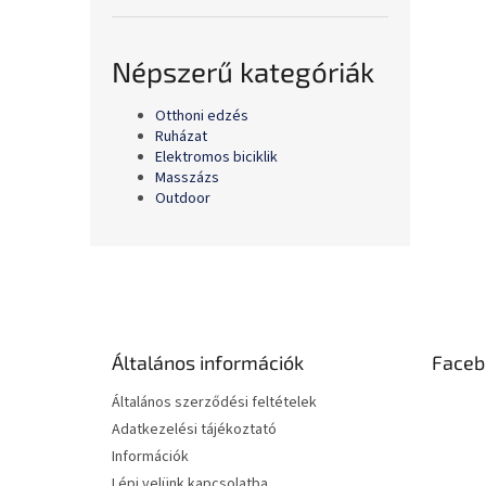
Népszerű kategóriák
Otthoni edzés
Ruházat
Elektromos biciklik
Masszázs
Outdoor
L
á
b
l
é
Általános információk
Faceb
c
Általános szerződési feltételek
Adatkezelési tájékoztató
Információk
Lépj velünk kapcsolatba