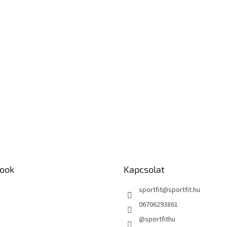
ook
Kapcsolat
sportfit
@
sportfit.hu
06706293861
@sportfithu