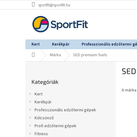
Ugrás
sportfit@sportfit.hu
a
fő
tartalomhoz
Kert
Kerékpár
Professzionális edzőtermi g
Kezdőlap
Márka
SED premium fuels
O
SED
l
Kategóriák
d
Kategóriák
átugrása
a
A márk
l
Kert
s
Kerékpár
ó
Professzionális edzőtermi gépek
p
a
Kölcsönző
n
Profi edzőtermi gépek
e
Fitness