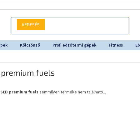
KERESÉS
épek
Kölcsönző
Profi edzőtermi gépek
Fitness
Eb
 premium fuels
a
SED premium fuels
semmilyen terméke nem található...