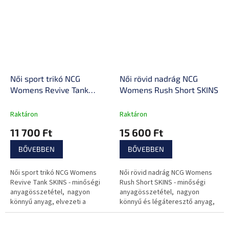
sportoláshoz és...
Női sport trikó NCG
Női rövid nadrág NCG
Womens Revive Tank
Womens Rush Short SKINS
SKINS
Raktáron
Raktáron
11 700 Ft
15 600 Ft
BŐVEBBEN
BŐVEBBEN
Női sport trikó NCG Womens
Női rövid nadrág NCG Womens
Revive Tank SKINS - minőségi
Rush Short SKINS - minőségi
anyagösszetétel, nagyon
anyagösszetétel, nagyon
könnyű anyag, elvezeti a
könnyű és légáteresztő anyag,
nedvességet, fényvisszaverő
vízálló, fényvisszaverő logók,
logók, maximális
maximális mozgásszabadság,...