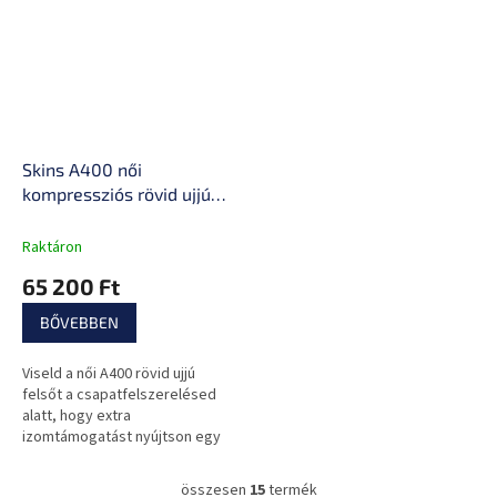
Skins A400 női
kompressziós rövid ujjú
póló
Raktáron
65 200 Ft
BŐVEBBEN
Viseld a női A400 rövid ujjú
felsőt a csapatfelszerelésed
alatt, hogy extra
izomtámogatást nyújtson egy
nagy intenzitású labdajáték
során.
összesen
15
termék