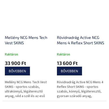
alkalmas...
alkalmas...
Mellény NCG Mens Tech
Rövidnadrág Active NCG
Vest SKINS
Mens 4 Reflex Short SKINS
Raktáron
Raktáron
33 900 Ft
13 600 Ft
BŐVEBBEN
BŐVEBBEN
Mellény NCG Mens Tech Vest
Rövidnadrág Active NCG Mens 4
SKINS - sportos szabás,
Reflex Short SKINS - sportos
ultrakönnyű, légáteresztő
szabás, könnyű, légáteresztő,
anyag, véd a szél és az eső
gyorsan száradó anyag,
ellen, fényvisszaverő logókkal
fényvisszaverő logókkal
ellátott, ideális viselet
ellátott, maximális