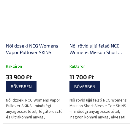
sportolás és...
mozgásszabadság,...
Női dzseki NCG Womens
Női rövid ujjú felső NCG
Vapor Pullover SKINS
Womens Misson Short
Sleeve Tee SKINS
Raktáron
Raktáron
33 900 Ft
11 700 Ft
BŐVEBBEN
BŐVEBBEN
Női dzseki NCG Womens Vapor
Női rövid ujjú felső NCG Womens
Pullover SKINS - minőségi
Mission Short Sleeve Tee SKINS
anyagösszetétel, légáteresztő
- minőségi anyagösszetétel,
és ultrakönnyű anyag,
nagyon könnyű anyag, elvezeti
vízlepergető tulajdonság,
a nedvességet, fényvisszaverő
fényvisszaverő logók,
logók, széles derékrész,...