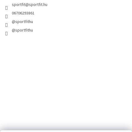
sportfit
@
sportfit.hu
06706293861
@sportfithu
@sportfithu