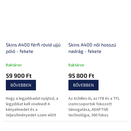
mozgásszabadság,...
Skins A400 férfi rövid ujjú
Skins A400 női hosszú
póló - fekete
nadrág - fekete
Raktáron
Raktáron
59 900 Ft
95 800 Ft
BŐVEBBEN
BŐVEBBEN
Hogy a legjobbadat nyújtsd, a
Az Achilles-ín, az ITB és a TFL
legjobbat kell viselned! A
izomcsoportok fokozott
kényelmedet és a
támogatása, ADAPTIVE
teljesítményedet szem előtt
technológia, 360 fokos
tartva készült ez a póló.
fényvisszaverődés, széles és
alacsony derékrész, derékpánt-