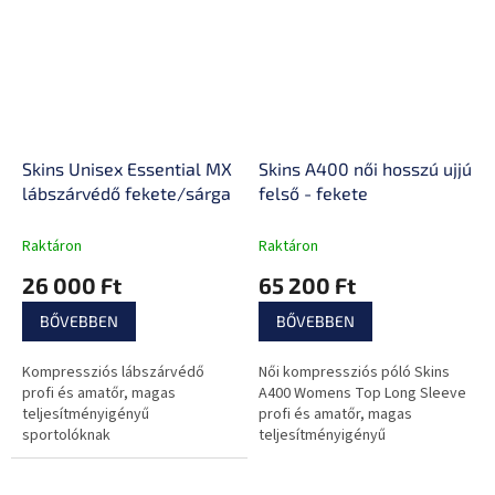
zseb.
Skins Unisex Essential MX
Skins A400 női hosszú ujjú
lábszárvédő fekete/sárga
felső - fekete
Raktáron
Raktáron
26 000 Ft
65 200 Ft
BŐVEBBEN
BŐVEBBEN
Kompressziós lábszárvédő
Női kompressziós póló Skins
profi és amatőr, magas
A400 Womens Top Long Sleeve
teljesítményigényű
profi és amatőr, magas
sportolóknak
teljesítményigényű
sportolóknak