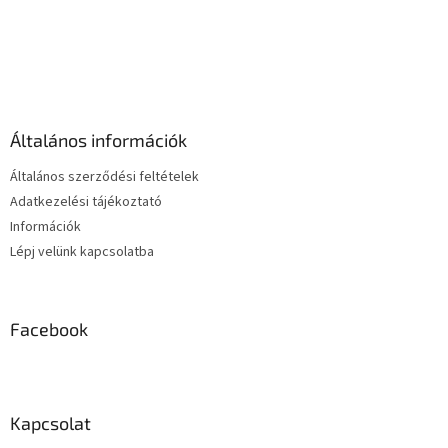
L
i
s
L
t
á
a
b
i
l
r
é
á
Általános információk
c
n
y
Általános szerződési feltételek
í
Adatkezelési tájékoztató
t
Információk
á
s
Lépj velünk kapcsolatba
e
l
e
m
Facebook
e
i
Kapcsolat