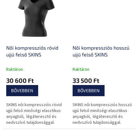
használatra egyaránt alkalmas...
alkalmas...
Női kompressziós rövid
Női kompressziós hosszú
ujjú felső SKINS
ujjú felső SKINS
Raktáron
Raktáron
30 600 Ft
33 500 Ft
BŐVEBBEN
BŐVEBBEN
SKINS női kompressziós rövid
SKINS női kompressziós hosszú
ujjú felső minőségi elasztikus
ujjú felső minőségi elasztikus
anyagból, légáteresztő és
anyagból, légáteresztő és
nedvszívó tulajdonsággal.
nedvszívó tulajdonsággal.
Igényes sportokhoz és
Igényes sportokhoz és
mindennapi használtra egyaránt
mindennapi használtra egyaránt