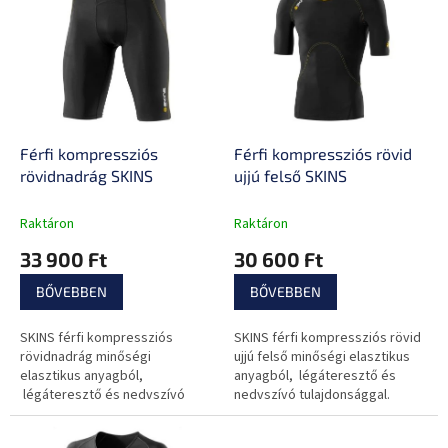
e
k
r
r
m
e
é
n
k
d
e
e
k
z
l
Férfi kompressziós
Férfi kompressziós rövid
é
i
rövidnadrág SKINS
ujjú felső SKINS
s
s
e
t
Raktáron
Raktáron
á
33 900 Ft
30 600 Ft
j
a
BŐVEBBEN
BŐVEBBEN
SKINS férfi kompressziós
SKINS férfi kompressziós rövid
rövidnadrág minőségi
ujjú felső minőségi elasztikus
elasztikus anyagból,
anyagból, légáteresztő és
légáteresztő és nedvszívó
nedvszívó tulajdonsággal.
tulajdonsággal. Igényes
Igényes sportokhoz és
sportokhoz és mindennapi
mindennapi használtra egyaránt