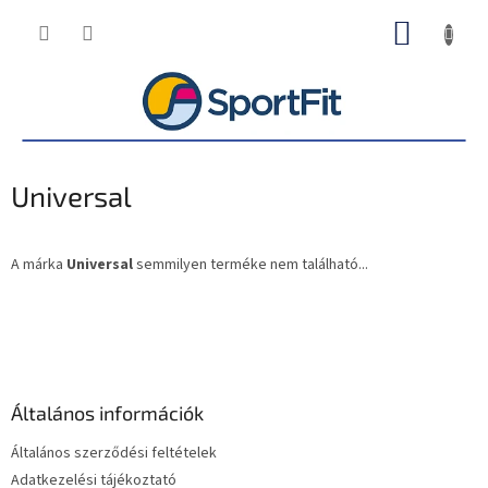
Ugrás
KOSÁR
a
fő
tartalomhoz
Universal
A márka
Universal
semmilyen terméke nem található...
L
á
b
l
é
Általános információk
c
Általános szerződési feltételek
Adatkezelési tájékoztató