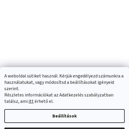
A weboldal sütiket használ. Kérjük engedélyezd számunkra a
használatukat, vagy módosítsd a beállításokat igényeid
szerint.
Részletes információkat az Adatkezelés szabályzatban
Shoptet készítette
találsz, ami
itt
érhető el.
Copyright 2026
Sportfit.hu
. Minden jog fenntartva.
Süti beállítások
Beállítások
szerkesztése