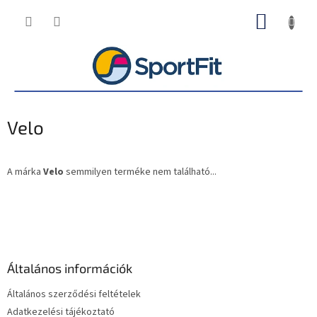
Ugrás
KOSÁR
a
fő
tartalomhoz
Velo
A márka
Velo
semmilyen terméke nem található...
L
á
b
l
é
Általános információk
c
Általános szerződési feltételek
Adatkezelési tájékoztató