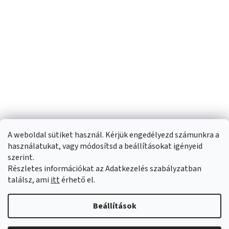
A weboldal sütiket használ. Kérjük engedélyezd számunkra a
használatukat, vagy módosítsd a beállításokat igényeid
szerint.
Részletes információkat az Adatkezelés szabályzatban
Shoptet készítette
találsz, ami
itt
érhető el.
Copyright 2026
Sportfit.hu
. Minden jog fenntartva.
Süti beállítások
Beállítások
szerkesztése