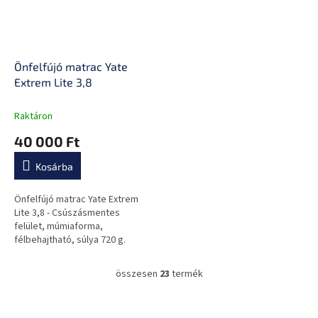
Önfelfújó matrac Yate
Extrem Lite 3,8
Raktáron
40 000 Ft
Kosárba
Önfelfújó matrac Yate Extrem
Lite 3,8 - Csúszásmentes
felület, múmiaforma,
félbehajtható, súlya 720 g.
összesen
23
termék
L
i
s
L