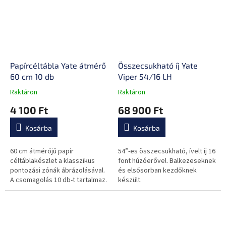
Papírcéltábla Yate átmérő
Összecsukható íj Yate
60 cm 10 db
Viper 54/16 LH
Raktáron
Raktáron
A
A
termék
termék
4 100 Ft
68 900 Ft
átlagos
átlagos
értékelése
értékelése
Kosárba
Kosárba
5-
5-
ből
ből
0,0
0,0
60 cm átmérőjű papír
54”-es összecsukható, ívelt íj 16
csillag.
csillag.
céltáblakészlet a klasszikus
font húzóerővel. Balkezeseknek
pontozási zónák ábrázolásával.
és elsősorban kezdőknek
A csomagolás 10 db-t tartalmaz.
készült.