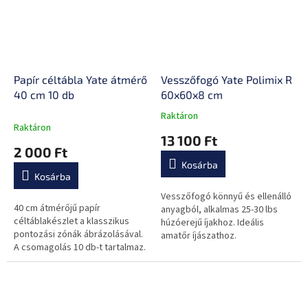
Papír céltábla Yate átmérő
Vesszőfogó Yate Polimix R
40 cm 10 db
60x60x8 cm
Raktáron
A
Raktáron
termék
13 100 Ft
átlagos
2 000 Ft
értékelése
Kosárba
5-
Kosárba
ből
0,0
Vesszőfogó könnyű és ellenálló
40 cm átmérőjű papír
csillag.
anyagból, alkalmas 25-30 lbs
céltáblakészlet a klasszikus
húzóerejű íjakhoz. Ideális
pontozási zónák ábrázolásával.
amatőr íjászathoz.
A csomagolás 10 db-t tartalmaz.