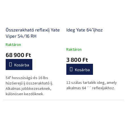
Összerakható reflexíj Yate
Ideg Yate 64´´ íjhoz
Viper 54/16 RH
Raktáron
A
Raktáron
termék
68 900 Ft
átlagos
3 800 Ft
értékelése
Kosárba
5-
Kosárba
ből
0,0
54" hosszúságú és 16 lbs
12 szálas tartalék ideg, amely
csillag.
húzóerejű íj összerakható íj.
alkalmas 64 ´´ reflexíjakhoz.
Alkalmas jobbkezeseknek,
különösen kezdőknek.