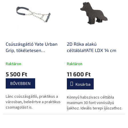
e
k
r
r
m
e
é
n
k
d
e
e
k
z
l
Csúszásgátló Yate Urban
2D Róka alakú
é
i
Grip, tökéletesen
céltáblaYATE LDX 14 cm
s
s
illeszkedik minden
e
t
cipőhöz, könnyű és gyors
Raktáron
Raktáron
á
felhelyezés
5 500 Ft
11 600 Ft
j
a
BŐVEBBEN
Kosárba
Lánc csúszásgátló, praktikus a
Könnyű habszivacs céltábla
városban, beleértve a praktikus
maximum 30 font vonósúlyú
csomagolást is.
íjakhoz. Ideális terepi íjászathoz.