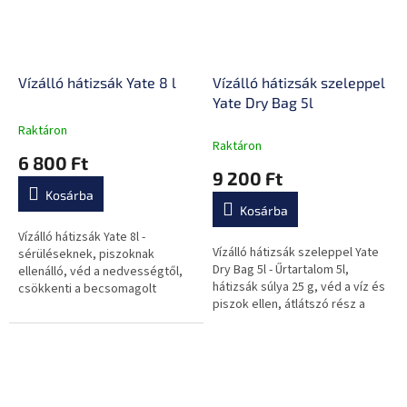
Vízálló hátizsák Yate 8 l
Vízálló hátizsák szeleppel
Yate Dry Bag 5l
Raktáron
A
Raktáron
termék
6 800 Ft
átlagos
9 200 Ft
értékelése
Kosárba
5-
Kosárba
ből
0,0
Vízálló hátizsák Yate 8l -
Vízálló hátizsák szeleppel Yate
csillag.
sérüléseknek, piszoknak
Dry Bag 5l - Űrtartalom 5l,
ellenálló, véd a nedvességtől,
hátizsák súlya 25 g, véd a víz és
csökkenti a becsomagolt
piszok ellen, átlátszó rész a
tárgyak tömegét, nem
becsomagolt tárgyak
befolyásolja a poggyász súlyát.
átláthatóságáért, szelep a
levegő...