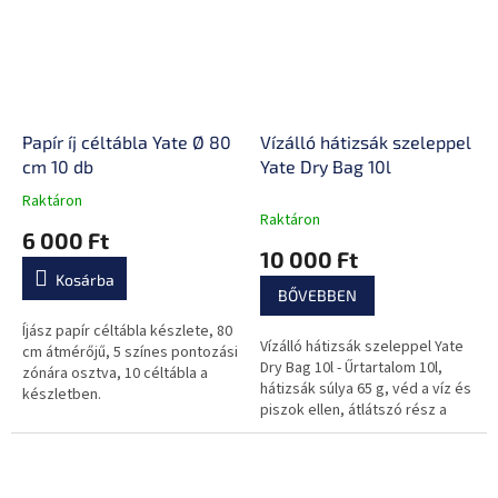
Papír íj céltábla Yate Ø 80
Vízálló hátizsák szeleppel
cm 10 db
Yate Dry Bag 10l
Raktáron
A
Raktáron
termék
6 000 Ft
átlagos
10 000 Ft
értékelése
Kosárba
5-
BŐVEBBEN
ből
0,0
Íjász papír céltábla készlete, 80
Vízálló hátizsák szeleppel Yate
csillag.
cm átmérőjű, 5 színes pontozási
Dry Bag 10l - Űrtartalom 10l,
zónára osztva, 10 céltábla a
hátizsák súlya 65 g, véd a víz és
készletben.
piszok ellen, átlátszó rész a
becsomagolt tárgyak
átláthatóságáért, szelep a...