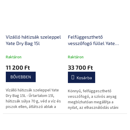
Vízálló hátizsák szeleppel
Felfüggeszthető
Yate Dry Bag 15l
vesszőfogó füllel Yate
Double Polimix R
80x60cm
Raktáron
Raktáron
11 200 Ft
33 700 Ft
BŐVEBBEN
Kosárba
Vízálló hátizsák szeleppel Yate
Könnyű, felfüggeszthető
Dry Bag 15L - Űrtartalom 15l,
vesszőfogó, a szívós anyag
hátizsák súlya 70 g, véd a víz és
megbízhatóan megállítja a
piszok ellen, átlátszó ablak a
nyilat, az elhasználódás utáni
becsomagolt tárgyak
újjáépítés lehetősége.
átláthatóságáért, szelep a...