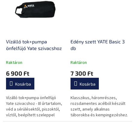
Vízálló tok+pumpa
Edény szett YATE Basic 3
önfelfújó Yate szivacshoz
db
Raktáron
Raktáron
6 900 Ft
7 300 Ft
Kosárba
Kosárba
Vízálló tok+pumpa önfelfújó
Klasszikus, háromrészes,
Yate szivacshoz - 8l űrtartalom,
rozsdamentes acélból készült
véd a sérülésektől, piszoktól,
szett, amely alkalmas
víztől, beépített szeleppel
táborokba és kempingezéshez.
ellátott a szivacsok
felfújásához.