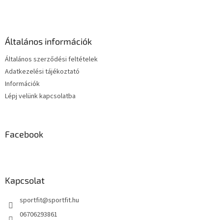
t
á
a
b
i
l
r
é
á
Általános információk
c
n
y
Általános szerződési feltételek
í
Adatkezelési tájékoztató
t
Információk
á
s
Lépj velünk kapcsolatba
e
l
e
m
Facebook
e
i
Kapcsolat
sportfit
@
sportfit.hu
06706293861