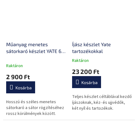
Műanyag menetes
Íjász készlet Yate
sátorkaró készlet YATE 6
tartozékokkal
db
Raktáron
A
Raktáron
termék
23 200 Ft
átlagos
2 900 Ft
értékelése
Kosárba
5-
Kosárba
ből
0,0
Teljes készlet céltáblával kezdő
Hosszú és széles menetes
csillag.
íjászoknak, kéz- és ujjvédők,
sátorkaró a sátor rögzítéséhez
két nyíl és tartozékok.
rossz körülmények között.