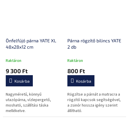
Önfelfújó párna YATE XL
Párna rögzítő bilincs YATE
48x28x12 cm
2 db
Raktáron
Raktáron
9 300 Ft
800 Ft
Kosárba
Kosárba
Nagyméretű, könnyű
Rögzítse a párnát a matracra a
utazópárna, vízlepergető,
rögzítő kapcsok segítségével,
mosható, szállítási táska
a zsinór hossza igény szerint
mellékelve.
állítható.