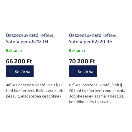
Összecsukható reflexíj
Összecsukható reflexíj
Yate Viper 48/12 LH
Yate Viper 62/20 RH
Raktáron
Raktáron
A
A
termék
termék
66 200 Ft
70 200 Ft
átlagos
átlagos
értékelése
értékelése
Kosárba
Kosárba
5-
5-
ből
ből
0,0
0,0
48”-es összecsukható, ívelt íj 12
62”-es, összecsukható, ívelt íj
csillag.
csillag.
font húzóerővel. Balkezeseknek
20 font húzóerővel rendelkezik.
készült, elsősorban kezdőknek.
Jobbkezesek számára készült,
kezdőknek és tapasztalt
íjászoknak egyaránt alkalmas.