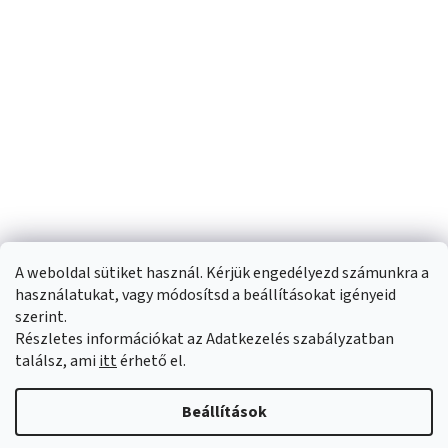
A weboldal sütiket használ. Kérjük engedélyezd számunkra a
használatukat, vagy módosítsd a beállításokat igényeid
szerint.
Részletes információkat az Adatkezelés szabályzatban
Shoptet készítette
találsz, ami
itt
érhető el.
Copyright 2026
Sportfit.hu
. Minden jog fenntartva.
Süti beállítások
Beállítások
szerkesztése