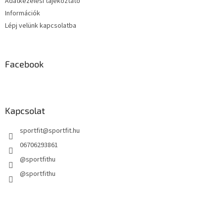
Adatkezelési tájékoztató
t
Információk
á
s
Lépj velünk kapcsolatba
e
l
e
m
Facebook
e
i
Kapcsolat
sportfit
@
sportfit.hu
06706293861
@sportfithu
@sportfithu