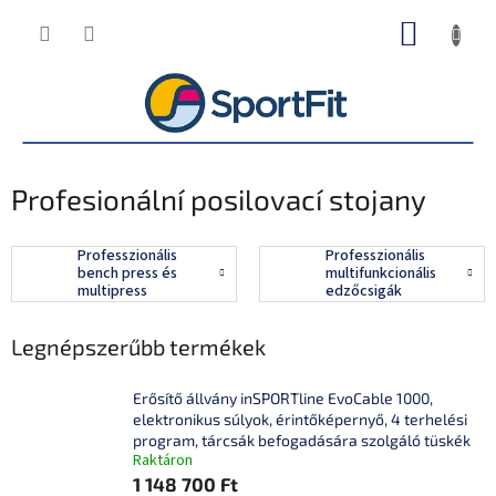
Ugrás
KOSÁR
a
fő
tartalomhoz
Profesionální posilovací stojany
Professzionális
Professzionális
bench press és
multifunkcionális
multipress
edzőcsigák
állványok
Legnépszerűbb termékek
Erősítő állvány inSPORTline EvoCable 1000,
elektronikus súlyok, érintőképernyő, 4 terhelési
program, tárcsák befogadására szolgáló tüskék
Raktáron
1 148 700 Ft