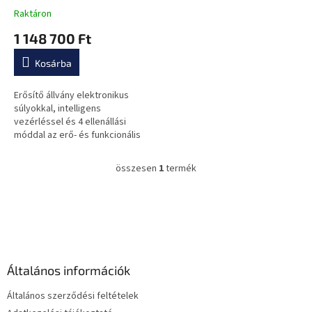
t
érintőképernyő, 4
Raktáron
á
terhelési program, tárcsák
1 148 700 Ft
j
befogadására szolgáló
a
tüskék
Kosárba
Erősítő állvány elektronikus
súlyokkal, intelligens
vezérléssel és 4 ellenállási
móddal az erő- és funkcionális
edzéshez. Stúdióminőség
otthoni és kereskedelmi
összesen
1
termék
L
használatra.
i
s
L
t
á
a
b
i
l
r
é
á
Általános információk
c
n
y
Általános szerződési feltételek
í