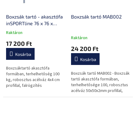
Boxzsák tartó - akasztófa
Boxzsák tartó MAB002
inSPORTline 76 x 76 x
66cm
Raktáron
A
Raktáron
termék
17 200 Ft
átlagos
24 200 Ft
értékelése
Kosárba
5-
Kosárba
ből
0,0
Boxzsáktartó akasztófa
Boxzsák tartó MAB002 - Boxzsák
csillag.
formában, terhelhetőség 100
tartó akasztófa formában,
kg, robosztus acélváz 4x4 cm
terhelhetősége 100, robosztus
profillal, falrögzítés
acélváz 50x50x2mm profillal,
falrögzítés