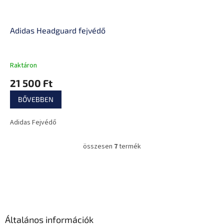
Adidas Headguard fejvédő
Raktáron
21 500 Ft
BŐVEBBEN
Adidas Fejvédő
összesen
7
termék
L
i
s
L
t
á
a
b
i
l
r
é
á
Általános információk