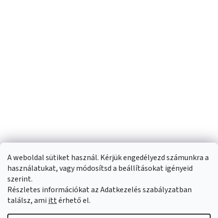
A weboldal sütiket használ. Kérjük engedélyezd számunkra a
használatukat, vagy módosítsd a beállításokat igényeid
szerint.
Részletes információkat az Adatkezelés szabályzatban
Shoptet készítette
találsz, ami
itt
érhető el.