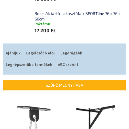
Boxzsák tartó - akasztófa inSPORTline 76 x 76 x
66cm
Raktáron
17 200 Ft
T
e
Ajánljuk
Legolcsóbb elöl
Legdrágább
r
m
Legnépszerűbb termékek
ABC szerint
é
k
e
SZŰRŐ MEGNYITÁSA
k
r
T
e
e
n
r
d
m
e
é
z