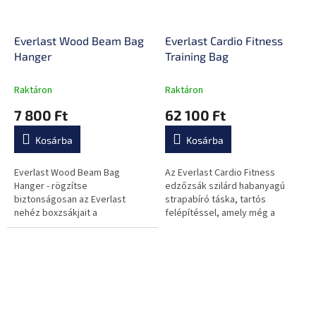
Everlast Wood Beam Bag
Everlast Cardio Fitness
Hanger
Training Bag
Raktáron
Raktáron
7 800 Ft
62 100 Ft
Kosárba
Kosárba
Everlast Wood Beam Bag
Az Everlast Cardio Fitness
Hanger - rögzítse
edzőzsák szilárd habanyagú
biztonságosan az Everlast
strapabíró táska, tartós
nehéz boxzsákjait a
felépítéssel, amely még a
mennyezethez.
legnehezebb ütéseknek is
ellenáll.