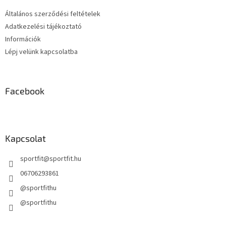
c
n
y
Általános szerződési feltételek
í
Adatkezelési tájékoztató
t
Információk
á
s
Lépj velünk kapcsolatba
e
l
e
m
Facebook
e
i
Kapcsolat
sportfit
@
sportfit.hu
06706293861
@sportfithu
@sportfithu