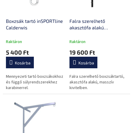
k
é
e
s
k
e
l
Boxzsák tartó inSPORTline
Falra szerelhető
i
Calderwis
akasztófa alakú
s
boxzsákakasztó
t
inSPORTline Punchor
Raktáron
Raktáron
á
5 400 Ft
19 600 Ft
j
a
Kosárba
Kosárba
Mennyezeti tartó boxzsákokhoz
Falra szerelhető boxzsáktartó,
és függő súlyrendszerekhez
akasztófa alakú, masszív
karabinerrel.
kivitelben.