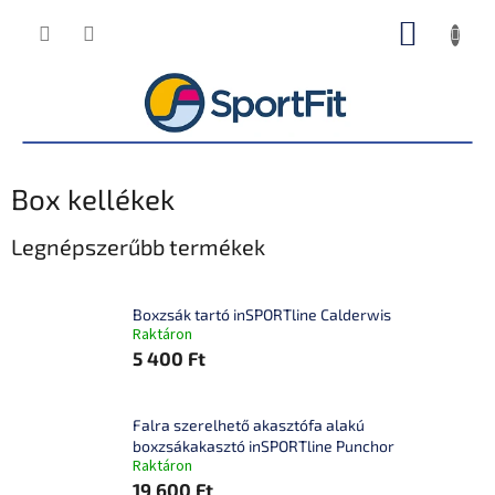
Ugrás
KOSÁR
a
fő
tartalomhoz
Box kellékek
Legnépszerűbb termékek
Boxzsák tartó inSPORTline Calderwis
Raktáron
5 400 Ft
Falra szerelhető akasztófa alakú
boxzsákakasztó inSPORTline Punchor
Raktáron
19 600 Ft