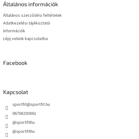
é
á
Általános információk
c
n
y
Általános szerződési feltételek
í
Adatkezelési tájékoztató
t
Információk
á
s
Lépj velünk kapcsolatba
e
l
e
m
Facebook
e
i
Kapcsolat
sportfit
@
sportfit.hu
06706293861
@sportfithu
@sportfithu