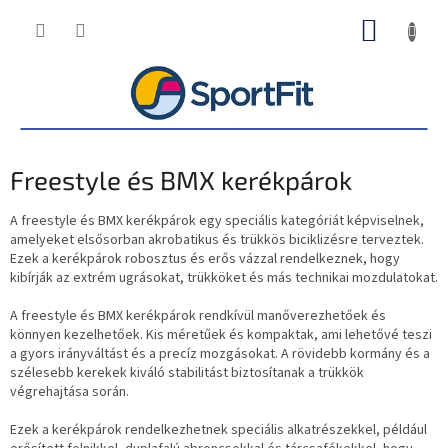
Ugrás
KOSÁR
a
fő
tartalomhoz
Freestyle és BMX kerékpárok
A freestyle és BMX kerékpárok egy speciális kategóriát képviselnek,
amelyeket elsősorban akrobatikus és trükkös biciklizésre terveztek.
Ezek a kerékpárok robosztus és erős vázzal rendelkeznek, hogy
kibírják az extrém ugrásokat, trükköket és más technikai mozdulatokat.
A freestyle és BMX kerékpárok rendkívül manőverezhetőek és
könnyen kezelhetőek. Kis méretűek és kompaktak, ami lehetővé teszi
a gyors irányváltást és a precíz mozgásokat. A rövidebb kormány és a
szélesebb kerekek kiváló stabilitást biztosítanak a trükkök
végrehajtása során.
Ezek a kerékpárok rendelkezhetnek speciális alkatrészekkel, például