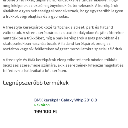
erősített felnikkel, duplafalú abroncsokkal és tárcsafékekkel, hogy
megfeleljenek az extrém igényeknek és terhelésnek. A kerékpárok
általában egyes sebességgel rendelkeznek, hogy egyszerűbb legyen
a trükkök végrehajtása és a gyorsulás.
A freestyle kerékpárok közé tartoznak a street, park és flatland
változatok. A street kerékpárok az utcai akadályokon és játszótereken
mutatják be a trükköket, míg a park kerékpárok a BMX parkokban és
skateparkokban használatosak. A flatland kerékpárok pedig az
aszfalton vagy sík felületeken végzett mozdulatokra specializálódtak.
A freestyle és BMX kerékpárok elengedhetetlenek minden trükkös
biciklizés szerelmese számára, akik szeretnének kifejezni magukat és
felfedezni a határaikat a két keréken.
Legnépszerűbb termékek
BMX kerékpár Galaxy Whip 20" 8.0
Raktáron
199 100 Ft