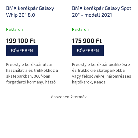
k
e
l
BMX kerékpár Galaxy
BMX kerékpár Galaxy Spot
i
Whip 20" 8.0
20" - modell 2021
s
t
Raktáron
Raktáron
á
199 100 Ft
175 900 Ft
j
a
BŐVEBBEN
BŐVEBBEN
Freestyle kerékpár utcai
Freestyle kerékpár biciklizésre
használatra és trükkökhöz a
és trükkökre skateparkokba
skateparkban, 360°-ban
vagy félcsövekre, háromrészes
forgatható kormány, hátsó
hajtókarok, Kenda
féknyereg, tartós ötvözött
gumiköpenyek, hátsó pofás fék.
acélszerkezet, háromrészes
összesen
2
termék
L
hajtókarok és...
i
s
L
t
á
a
b
i
l
r