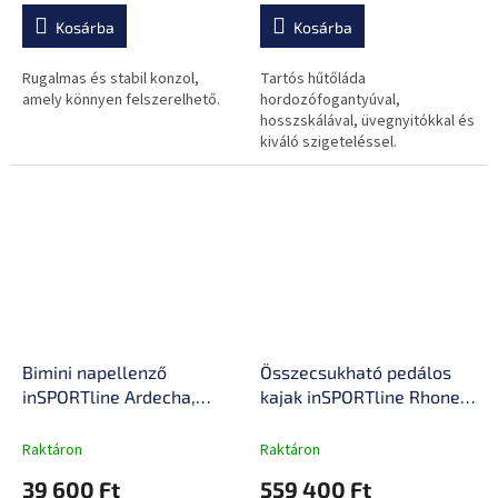
Kosárba
Kosárba
Rugalmas és stabil konzol,
Tartós hűtőláda
amely könnyen felszerelhető.
hordozófogantyúval,
hosszskálával, üvegnyitókkal és
kiváló szigeteléssel.
Bimini napellenző
Összecsukható pedálos
inSPORTline Ardecha,
kajak inSPORTline Rhoner
vízálló tulajdonságok,
Urban Camo, fogantyú,
könnyű szerelhetőség
horgászbottartó,
Raktáron
Raktáron
lehajtható ülés, egyszerű
39 600 Ft
559 400 Ft
kormányvezérlés,