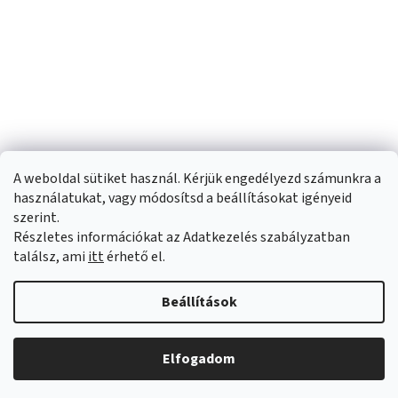
A weboldal sütiket használ. Kérjük engedélyezd számunkra a
használatukat, vagy módosítsd a beállításokat igényeid
szerint.
Részletes információkat az Adatkezelés szabályzatban
Shoptet készítette
találsz, ami
itt
érhető el.
Copyright 2026
Sportfit.hu
. Minden jog fenntartva.
Süti beállítások
Beállítások
szerkesztése
Elfogadom
Árukereső.hu