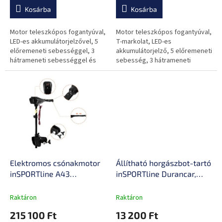
a
működés
magassággal
Kosárba
Kosárba
Motor teleszkópos fogantyúval,
Motor teleszkópos fogantyúval,
LED-es akkumulátorjelzővel, 5
T-markolat, LED-es
előremeneti sebességgel, 3
akkumulátorjelző, 5 előremeneti
hátrameneti sebességgel és
sebesség, 3 hátrameneti
alumínium tengellyel.
sebesség és üvegszálas
tengely.
Elektromos csónakmotor
Állítható horgászbot-tartó
inSPORTline A43
inSPORTline Durancar,
55lb/636W/12V,
400 g, alapzár funkció,
összecsukható kialakítás,
gömbcsukló rögzítése
Raktáron
Raktáron
hátsó rögzítés, alacsony
215 100 Ft
13 200 Ft
fogyasztás, háromlapátos