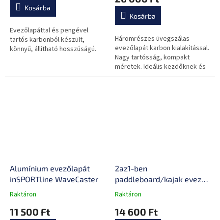
értékelése
Kosárba
5-
Kosárba
ből
0,0
Evezőlapáttal és pengével
Háromrészes üvegszálas
csillag.
tartós karbonból készült,
evezőlapát karbon kialakítással.
könnyű, állítható hosszúságú.
Nagy tartósság, kompakt
méretek. Ideális kezdőknek és
haladó evezősöknek.
Alumínium evezőlapát
2az1-ben
inSPORTline WaveCaster
paddleboard/kajak evező
inSPORTline WaveGain
Raktáron
Raktáron
A
A
termék
termék
11 500 Ft
14 600 Ft
átlagos
átlagos