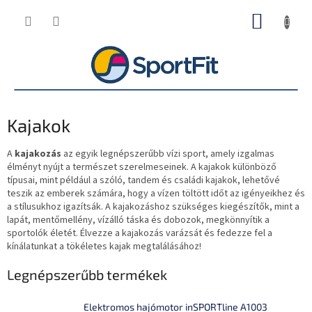
Ugrás
KOSÁR
a
fő
tartalomhoz
Kajakok
A
kajakozás
az egyik legnépszerűbb vízi sport, amely izgalmas
élményt nyújt a természet szerelmeseinek. A kajakok különböző
típusai, mint például a szóló, tandem és családi kajakok, lehetővé
teszik az emberek számára, hogy a vízen töltött időt az igényeikhez és
a stílusukhoz igazítsák. A kajakozáshoz szükséges kiegészítők, mint a
lapát, mentőmellény, vízálló táska és dobozok, megkönnyítik a
sportolók életét. Élvezze a kajakozás varázsát és fedezze fel a
kínálatunkat a tökéletes kajak megtalálásához!
Legnépszerűbb termékek
Elektromos hajómotor inSPORTline A1003