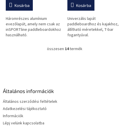
értékelése
értékelése
Kosárba
Kosárba
5-
5-
ből
ből
0,0
0,0
Háromrészes alumínium
Univerzális lapát
csillag.
csillag.
evezőlapát, amely nem csak az
paddleboardhoz és kajakhoz,
inSPORTline paddleboardokhoz
állítható méretekkel, T-bar
használható.
fogantyúval.
összesen
14
termék
L
i
s
L
t
á
a
b
i
l
r
é
á
Általános információk
c
n
y
Általános szerződési feltételek
í
Adatkezelési tájékoztató
t
Információk
á
s
Lépj velünk kapcsolatba
e