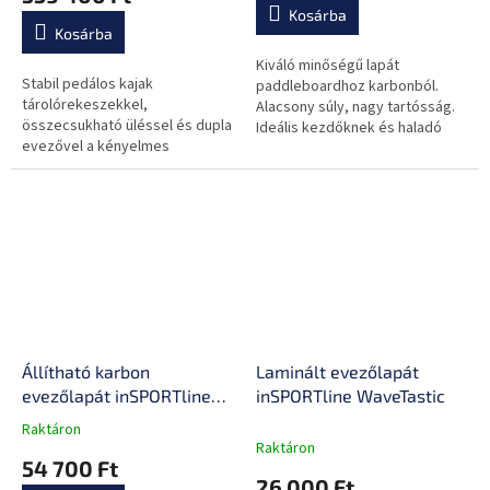
értékelése
Kosárba
5-
horgászbottartó
Kosárba
ből
0,0
Kiváló minőségű lapát
Stabil pedálos kajak
csillag.
paddleboardhoz karbonból.
tárolórekeszekkel,
Alacsony súly, nagy tartósság.
összecsukható üléssel és dupla
Ideális kezdőknek és haladó
evezővel a kényelmes
evezősöknek.
utazásokhoz. Kétrészes
konstrukció a könnyű szállítás
és tárolás érdekében!
Állítható karbon
Laminált evezőlapát
evezőlapát inSPORTline
inSPORTline WaveTastic
WaveMond
Raktáron
A
Raktáron
termék
54 700 Ft
átlagos
26 000 Ft