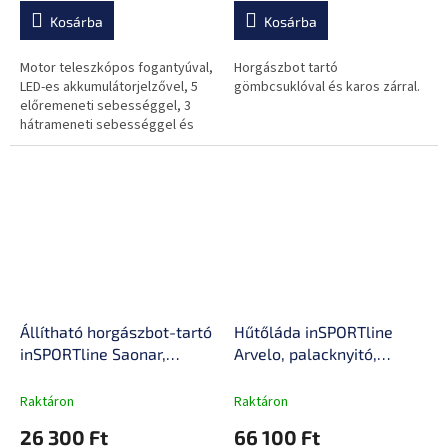
hajócsavar
Kosárba
Kosárba
Motor teleszkópos fogantyúval,
Horgászbot tartó
LED-es akkumulátorjelzővel, 5
gömbcsuklóval és karos zárral.
előremeneti sebességgel, 3
hátrameneti sebességgel és
összecsukható kialakítás.
Állítható horgászbot-tartó
Hűtőláda inSPORTline
inSPORTline Saonar,
Arvelo, palacknyitó,
gömbcsukló rögzítése,
fogantyú, gumihorgonyok
nejlon, 400 g
Raktáron
Raktáron
26 300 Ft
66 100 Ft