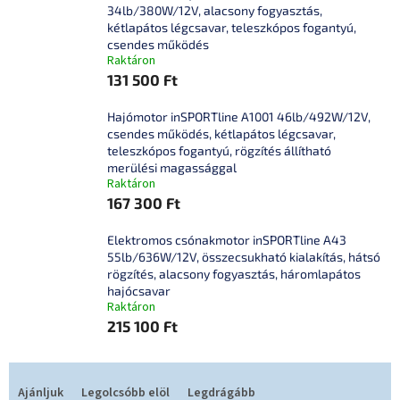
34lb/380W/12V, alacsony fogyasztás,
kétlapátos légcsavar, teleszkópos fogantyú,
csendes működés
Raktáron
131 500 Ft
Hajómotor inSPORTline A1001 46lb/492W/12V,
csendes működés, kétlapátos légcsavar,
teleszkópos fogantyú, rögzítés állítható
merülési magassággal
Raktáron
167 300 Ft
Elektromos csónakmotor inSPORTline A43
55lb/636W/12V, összecsukható kialakítás, hátsó
rögzítés, alacsony fogyasztás, háromlapátos
hajócsavar
Raktáron
215 100 Ft
T
e
Ajánljuk
Legolcsóbb elöl
Legdrágább