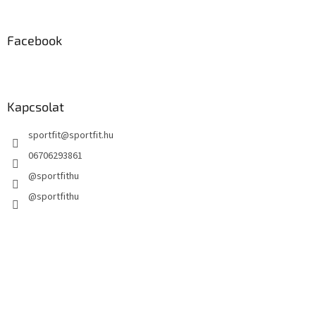
l
e
m
Facebook
e
i
Kapcsolat
sportfit
@
sportfit.hu
06706293861
@sportfithu
@sportfithu