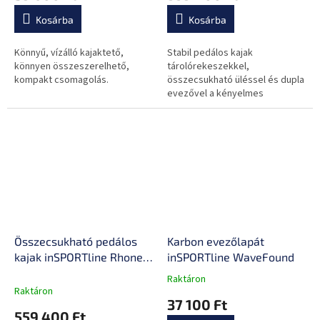
tárolórekeszek,38 kg
Kosárba
Kosárba
Könnyű, vízálló kajaktető,
Stabil pedálos kajak
könnyen összeszerelhető,
tárolórekeszekkel,
kompakt csomagolás.
összecsukható üléssel és dupla
evezővel a kényelmes
utazásokhoz. Kétrészes
konstrukció a könnyű szállítás
és tárolás érdekében!
Összecsukható pedálos
Karbon evezőlapát
kajak inSPORTline Rhoner
inSPORTline WaveFound
Desert Camo,
Raktáron
A
tárolórekesz, 38 kg,
Raktáron
termék
37 100 Ft
lehajtható ülés, egyszerű
átlagos
559 400 Ft
kormányvezérlés,