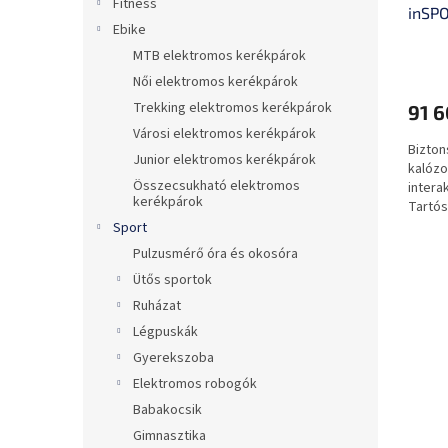
Fitness
inSPO
t
s
Ebike
á
e
A
MTB elektromos kerékpárok
j
termé
a
Női elektromos kerékpárok
átlago
Trekking elektromos kerékpárok
91 6
értéke
5-
Városi elektromos kerékpárok
Bizton
ből
Junior elektromos kerékpárok
kalózo
0,0
Összecsukható elektromos
intera
csillag.
kerékpárok
Tartós
Sport
Pulzusmérő óra és okosóra
Ütős sportok
Ruházat
Légpuskák
Gyerekszoba
Elektromos robogók
Babakocsik
Gimnasztika