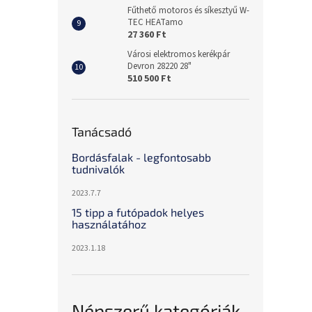
Fűthető motoros és síkesztyű W-
TEC HEATamo
27 360 Ft
Városi elektromos kerékpár
Devron 28220 28"
510 500 Ft
Tanácsadó
Bordásfalak - legfontosabb
tudnivalók
2023.7.7
15 tipp a futópadok helyes
használatához
2023.1.18
Népszerű kategóriák