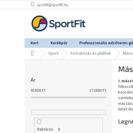
Ugrás
sportfit@sportfit.hu
a
fő
tartalomhoz
Kert
Kerékpár
Professzionális edzőtermi g
Kezdőlap
Sport
Szórakozás és játékok
Mászó
O
Más
l
d
Ár
A
mászó
a
fókuszál
l
91600
Ft
172600
Ft
koordin
s
szinteke
ó
mászáso
p
lehet él
a
Legn
n
e
Raktáron
2