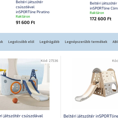
Beltéri játszótér
Beltéri játszótér
csúszdával
inSPORTline Clim
inSPORTline Piratino
Raktáron
Raktáron
172 600 Ft
91 600 Ft
uk
Legolcsóbb elöl
Legdrágább
Legnépszerűbb termékek
ABC
Kód:
27536
Kó
ri játszótér csúszdával
Beltéri játszótér inSPORTlin