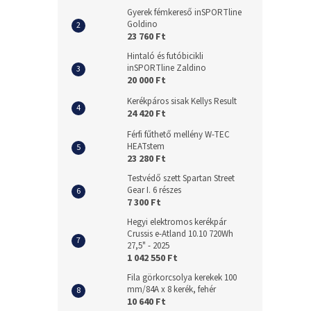
Gyerek fémkereső inSPORTline
Goldino
23 760 Ft
Hintaló és futóbicikli
inSPORTline Zaldino
20 000 Ft
Kerékpáros sisak Kellys Result
24 420 Ft
Férfi fűthető mellény W-TEC
HEATstem
23 280 Ft
Testvédő szett Spartan Street
Gear I. 6 részes
7 300 Ft
Hegyi elektromos kerékpár
Crussis e-Atland 10.10 720Wh
27,5" - 2025
1 042 550 Ft
Fila görkorcsolya kerekek 100
mm/84A x 8 kerék, fehér
10 640 Ft