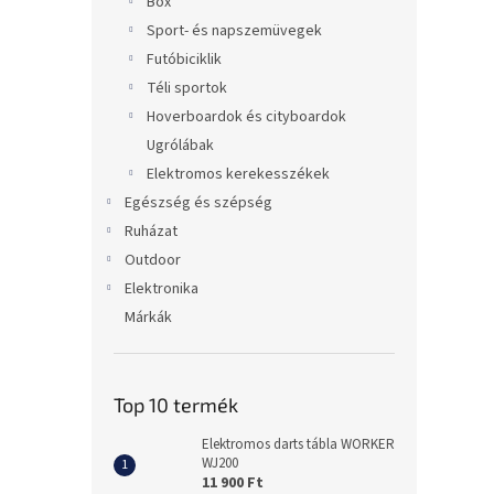
Box
Sport- és napszemüvegek
Futóbiciklik
Téli sportok
Hoverboardok és cityboardok
Ugrólábak
Elektromos kerekesszékek
Egészség és szépség
Ruházat
Outdoor
Elektronika
Márkák
Top 10 termék
Elektromos darts tábla WORKER
WJ200
11 900 Ft