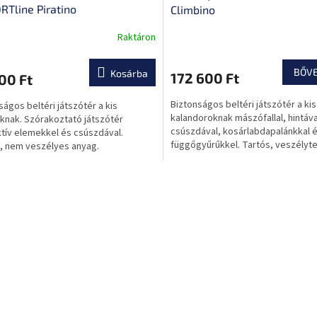
RTline Piratino
Climbino
Raktáron
k
s
BŐV
Kosárba
172 600 Ft
00 Ft
lése
Biztonságos beltéri játszótér a kis
ságos beltéri játszótér a kis
kalandoroknak mászófallal, hintáva
knak. Szórakoztató játszótér
csúszdával, kosárlabdapalánkkal 
ktív elemekkel és csúszdával.
függőgyűrűkkel. Tartós, veszélyt
, nem veszélyes anyag.
anyag, interaktív és biztonsági...
L
i
s
t
a
i
r
á
n
y
í