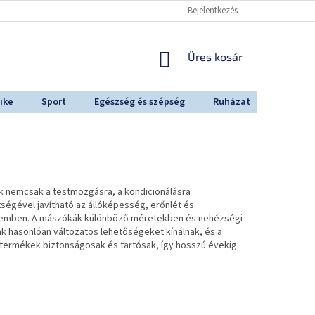
Bejelentkezés
KOSÁR
Üres kosár
ike
Sport
Egészség és szépség
Ruházat
Outdoo
k nemcsak a testmozgásra, a kondicionálásra
ségével javítható az állóképesség, erőnlét és
teremben. A mászókák különböző méretekben és nehézségi
ak hasonlóan változatos lehetőségeket kínálnak, és a
 termékek biztonságosak és tartósak, így hosszú évekig