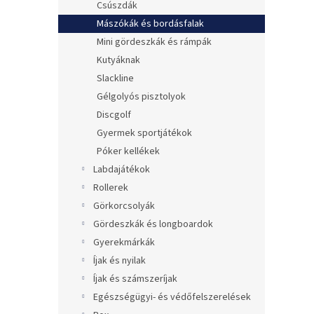
Csúszdák
Mászókák és bordásfalak
Mini gördeszkák és rámpák
Kutyáknak
Slackline
Gélgolyós pisztolyok
Discgolf
Gyermek sportjátékok
Póker kellékek
Labdajátékok
Rollerek
Görkorcsolyák
Gördeszkák és longboardok
Gyerekmárkák
Íjak és nyilak
Íjak és számszeríjak
Egészségügyi- és védőfelszerelések