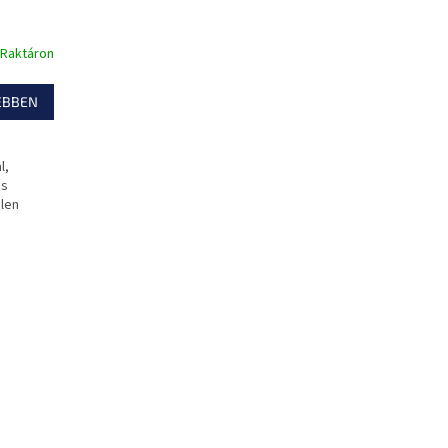
Raktáron
EBBEN
l,
és
elen