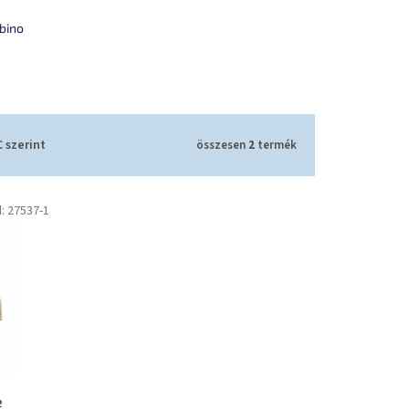
bino
 szerint
összesen
2
termék
d:
27537-1
e