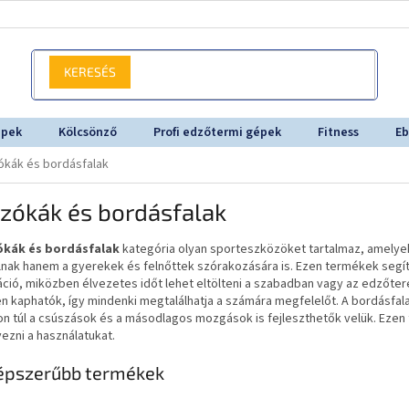
KERESÉS
épek
Kölcsönző
Profi edzőtermi gépek
Fitness
Eb
kák és bordásfalak
zókák és bordásfalak
kák és bordásfalak
kategória olyan sporteszközöket tartalmaz, amelye
nak hanem a gyerekek és felnőttek szórakozására is. Ezen termékek segít
áció, miközben élvezetes időt lehet eltölteni a szabadban vagy az edző
n kaphatók, így mindenki megtalálhatja a számára megfelelőt. A bordásfal
n túl a csúszások és a másodlagos mozgások is fejleszthetők velük. Ezen
vezni a használatukat.
épszerűbb termékek