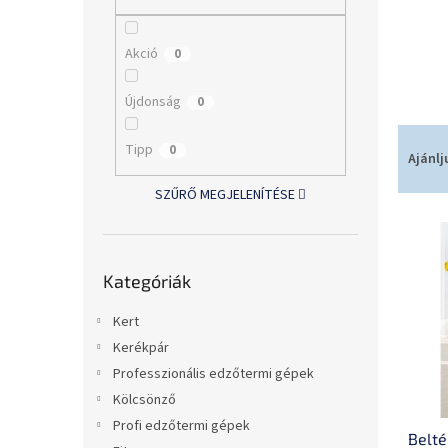
l
Akció
0
Újdonság
0
T
Tipp
0
e
Ajánlj
r
SZŰRŐ MEGJELENÍTÉSE
m
T
é
e
k
Kategóriák
r
e
Kategóriák
átugrása
m
k
é
r
Kert
k
e
Kerékpár
e
n
Professzionális edzőtermi gépek
k
d
l
e
Kölcsönző
i
z
Profi edzőtermi gépek
Belté
s
é