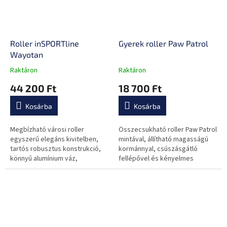
Roller inSPORTline
Gyerek roller Paw Patrol
Wayotan
Raktáron
Raktáron
A
A
termék
termék
44 200 Ft
18 700 Ft
átlagos
átlagos
értékelése
értékelése
Kosárba
Kosárba
5-
5-
ből
ből
0,0
0,0
Megbízható városi roller
Összecsukható roller Paw Patrol
csillag.
csillag.
egyszerű elegáns kivitelben,
mintával, állítható magasságú
tartós robusztus konstrukció,
kormánnyal, csúszásgátló
könnyű alumínium váz,
fellépővel és kényelmes
csúszásmentes gumi
markolatokkal.
futófelület, összecsukható
mechanizmus, első...