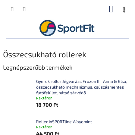
Ugrás
KOSÁR
a
fő
tartalomhoz
Összecsukható rollerek
Legnépszerűbb termékek
Gyerek roller Jégvarázs Frozen II - Anna & Elsa,
összecsukható mechanizmus, csúszásmentes
futófelület, hátsó sárvédő
Raktáron
18 700 Ft
Roller inSPORTline Wayomint
Raktáron
44 500 Ft