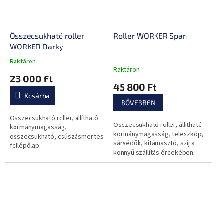
Összecsukható roller
Roller WORKER Span
WORKER Darky
Raktáron
A
Raktáron
termék
23 000 Ft
átlagos
45 800 Ft
értékelése
Kosárba
5-
BŐVEBBEN
ből
0,0
Összecsukható roller, állítható
Összecsukható roller, állítható
csillag.
kormánymagasság,
kormánymagasság, teleszkóp,
összecsukható, csúszásmentes
sárvédők, kitámasztó, szíj a
fellépőlap.
könnyű szállítás érdekében.