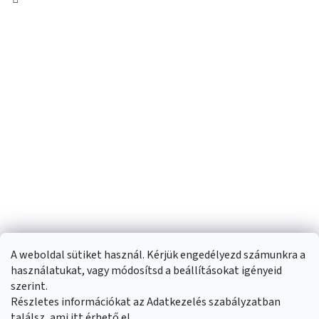
A weboldal sütiket használ. Kérjük engedélyezd számunkra a
használatukat, vagy módosítsd a beállításokat igényeid
szerint.
Részletes információkat az Adatkezelés szabályzatban
Shoptet készítette
találsz, ami
itt
érhető el.