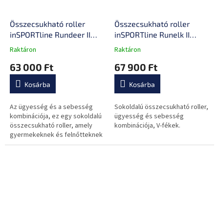
Összecsukható roller
Összecsukható roller
inSPORTline Rundeer II
inSPORTline Runelk II
16/12"
20/16"
Raktáron
Raktáron
A
A
termék
termék
63 000 Ft
67 900 Ft
átlagos
átlagos
értékelése
értékelése
Kosárba
Kosárba
5-
5-
ből
ből
0,0
0,0
Az ügyesség és a sebesség
Sokoldalú összecsukható roller,
csillag.
csillag.
kombinációja, ez egy sokoldalú
ügyesség és sebesség
összecsukható roller, amely
kombinációja, V-fékek.
gyermekeknek és felnőtteknek
egyaránt alkalmas.