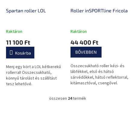
Spartan roller LOL
Roller inSPORTline Fricola
Raktáron
Raktáron
11 100 Ft
44 400 Ft
BŐVEBBEN
Kosárba
Összecsukható roller kézi- és
Menj egy kört a LOL kétkerekű
lábfékkel, első és hátsó
rollerral! Összecsukható,
sárvédőkkel, hátsó reflektorral,
könnyű tárolást és szállítást
kitámasztóval, csengővel.
tesz lehetővé.
összesen
24
termék
L
i
s
L
t
á
a
b
i
l