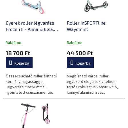
z
k
é
e
s
k
e
l
Gyerek roller Jégvarázs
Roller inSPORTline
i
Frozen II - Anna & Elsa,
Wayomint
s
összecsukható
t
mechanizmus,
Raktáron
Raktáron
á
csúszásmentes
18 700 Ft
44 500 Ft
j
futófelület, hátsó sárvédő
a
Kosárba
Kosárba
Összecsukható roller állítható
Megbízható városi roller
kormánymagassággal,
egyszerű elegáns kivitelben,
Jégvarázs motívummal,
tartós robusztus konstrukció,
nyomtatott csúszásmentes
könnyű alumínium váz,
futófelülettel.
csúszásmentes gumi
fellépőlap, összecsukható
mechanizmus, első...