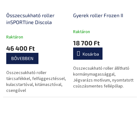
Összecsukható roller
Gyerek roller Frozen II
inSPORTline Discola
Raktáron
A
Raktáron
termék
18 700 Ft
átlagos
46 400 Ft
értékelése
Kosárba
5-
BŐVEBBEN
ből
0,0
Összecsukható roller állítható
Összecsukható roller
csillag.
kormánymagassággal,
tárcsafékkel, felfüggesztéssel,
Jégvarázs motívum, nyomtatott
kulacstartóval, kitámasztóval,
csúszásmentes fellépőlap.
csengővel