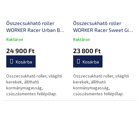
Összecsukható roller
Összecsukható roller
WORKER Racer Urban Boy
WORKER Racer Sweet Girl
világító kerekekkel
világító kerekekkel
Raktáron
Raktáron
A
A
termék
termék
24 900 Ft
23 800 Ft
átlagos
átlagos
értékelése
értékelése
Kosárba
Kosárba
5-
5-
ből
ből
0,0
0,0
Összecsukható roller, világító
Összecsukható roller, világító
csillag.
csillag.
kerekek, állítható
kerekek, állítható
kormánymagasság,
kormánymagasság,
csúszásmentes fellépőlap.
csúszásmentes fellépőlap.