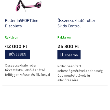
Roller inSPORTline
Összecsukható roller
Discoleta
Skids Control
sebességmérővel
Raktáron
Raktáron
42 000 Ft
26 300 Ft
BŐVEBBEN
Kosárba
Összecsukható roller
Roller beépített
tárcsafékkel, első és hátsó
sebességmérővel a sebesség
felfüggesztéssel és állvánnyal.
és a megtett távolság
ellenőrzésére.