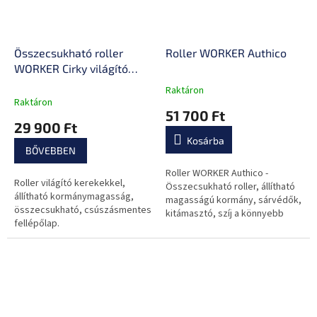
Összecsukható roller
Roller WORKER Authico
WORKER Cirky világító
kerekekkel
Raktáron
A
Raktáron
termék
51 700 Ft
átlagos
29 900 Ft
értékelése
Kosárba
5-
BŐVEBBEN
ből
0,0
Roller WORKER Authico -
Roller világító kerekekkel,
csillag.
Összecsukható roller, állítható
állítható kormánymagasság,
magasságú kormány, sárvédők,
összecsukható, csúszásmentes
kitámasztó, szíj a könnyebb
fellépőlap.
szállításért