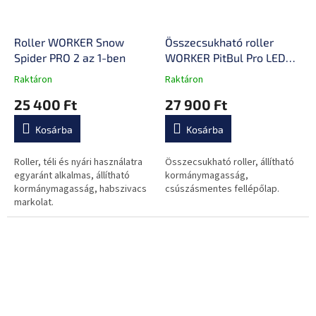
Roller WORKER Snow
Összecsukható roller
Spider PRO 2 az 1-ben
WORKER PitBul Pro LED
világító kerekekkel
Raktáron
Raktáron
A
A
termék
termék
25 400 Ft
27 900 Ft
átlagos
átlagos
értékelése
értékelése
Kosárba
Kosárba
5-
5-
ből
ből
0,0
0,0
Roller, téli és nyári használatra
Összecsukható roller, állítható
csillag.
csillag.
egyaránt alkalmas, állítható
kormánymagasság,
kormánymagasság, habszivacs
csúszásmentes fellépőlap.
markolat.