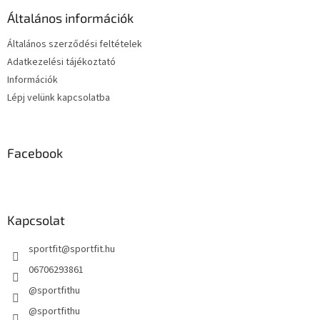
r
é
á
Általános információk
c
n
y
Általános szerződési feltételek
í
Adatkezelési tájékoztató
t
Információk
á
s
Lépj velünk kapcsolatba
e
l
e
m
Facebook
e
i
Kapcsolat
sportfit
@
sportfit.hu
06706293861
@sportfithu
@sportfithu