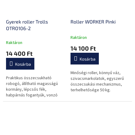
Gyerek roller Trolls
Roller WORKER Pinki
OTRO106-2
Raktáron
A
Raktáron
termék
14 100 Ft
átlagos
14 400 Ft
értékelése
Kosárba
5-
Kosárba
ből
0,0
Minőségi roller, könnyű váz,
Praktikus összecsukható
csillag.
szivacsmarkolatok, egyszerű
robogó, állítható magasságú
összecsukási mechanizmus,
kormány, lépcsős fék,
terhelhetősége 50 kg.
habpárnás fogantyúk, vonzó
kialakítás.