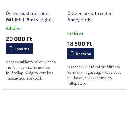
Összecsukható roller
Összecsukható roller
WORKER Plofi világító
Angry Birds
kerekekkel
Raktáron
A
Raktáron
termék
20 000 Ft
átlagos
18 500 Ft
értékelése
Kosárba
5-
Kosárba
ből
0,0
Összecsukható roller, vicces
Összecsukható roller, állítható
csillag.
motívum, csúszásmentes
kormánymagasság, habszivacs
fellépőlap, világító kerekek,
markolat, csúszásmentes
habszivacs markolat.
fellépőlap.