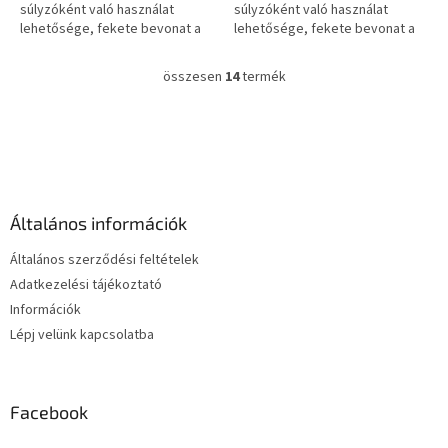
súlyzóként való használat
súlyzóként való használat
lehetősége, fekete bevonat a
lehetősége, fekete bevonat a
kopás ellen.
kopás ellen.
összesen
14
termék
L
i
s
L
t
á
a
b
i
l
r
é
á
Általános információk
c
n
y
Általános szerződési feltételek
í
Adatkezelési tájékoztató
t
Információk
á
s
Lépj velünk kapcsolatba
e
l
e
m
Facebook
e
i