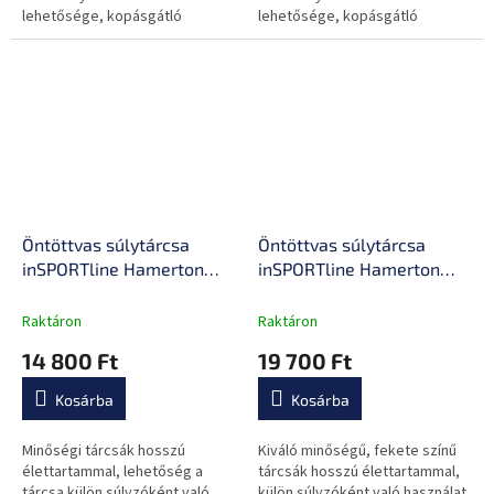
lehetősége, kopásgátló
lehetősége, kopásgátló
bevonattal.
bevonattal.
Öntöttvas súlytárcsa
Öntöttvas súlytárcsa
inSPORTline Hamerton
inSPORTline Hamerton
Black 15 kg 30 mm,
Black 20 kg 30 mm,
kopásgátló bevonat,
kopásgátló bevonat,
Raktáron
Raktáron
praktikus fogantyú,
praktikus fogantyú,
14 800 Ft
19 700 Ft
hosszú élettartam
hosszú élettartam
Kosárba
Kosárba
Minőségi tárcsák hosszú
Kiváló minőségű, fekete színű
élettartammal, lehetőség a
tárcsák hosszú élettartammal,
tárcsa külön súlyzóként való
külön súlyzóként való használat