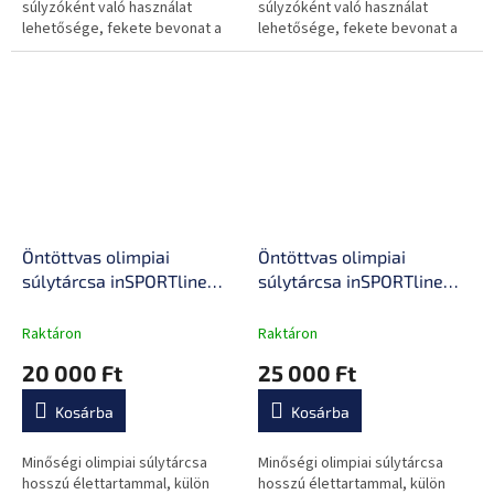
súlyzóként való használat
súlyzóként való használat
lehetősége, fekete bevonat a
lehetősége, fekete bevonat a
kopás ellen.
kopás ellen
Öntöttvas olimpiai
Öntöttvas olimpiai
súlytárcsa inSPORTline
súlytárcsa inSPORTline
Hamerton Black 20 kg 50
Hamerton Black 25 kg 50
mm, kopásgátló bevonat,
mm, kopásgátló bevonat,
Raktáron
Raktáron
praktikus fogantyú
praktikus fogantyú
20 000 Ft
25 000 Ft
Kosárba
Kosárba
Minőségi olimpiai súlytárcsa
Minőségi olimpiai súlytárcsa
hosszú élettartammal, külön
hosszú élettartammal, külön