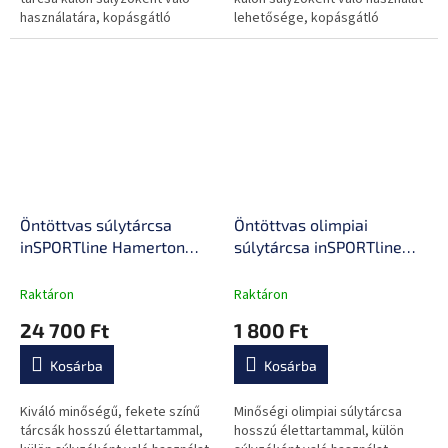
használatára, kopásgátló
lehetősége, kopásgátló
felületkezelés, kiváló ár/érték
bevonattal.
arány.
Öntöttvas súlytárcsa
Öntöttvas olimpiai
inSPORTline Hamerton
súlytárcsa inSPORTline
Black 25 kg 30 mm,
Hamerton Black 1,25 kg 50
kopásgátló bevonat,
mm, kopásgátló bevonat,
Raktáron
Raktáron
praktikus fogantyú,
praktikus fogantyú
24 700 Ft
1 800 Ft
hosszú élettartam
Kosárba
Kosárba
Kiváló minőségű, fekete színű
Minőségi olimpiai súlytárcsa
tárcsák hosszú élettartammal,
hosszú élettartammal, külön