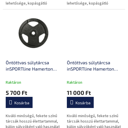
lehetősége, kopásgátló
lehetősége, kopásgátló
bevonattal.
bevonattal.
Öntöttvas súlytárcsa
Öntöttvas súlytárcsa
inSPORTline Hamerton
inSPORTline Hamerton
Black 5 kg 30 mm,
Black 10 kg 30 mm,
kopásgátló bevonat,
kopásgátló bevonat,
Raktáron
Raktáron
praktikus fogantyú,
praktikus fogantyú,
5 700 Ft
11 000 Ft
hosszú élettartam
hosszú élettartam
Kosárba
Kosárba
Kiváló minőségű, fekete színű
Kiváló minőségű, fekete színű
tárcsák hosszú élettartammal,
tárcsák hosszú élettartammal,
külön súlyzóként való használat
külön súlyzóként való használat