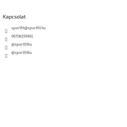
Kapcsolat
sportfit
@
sportfit.hu
06706293861
@sportfithu
@sportfithu