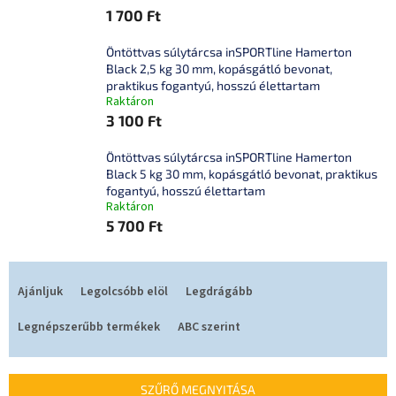
1 700 Ft
Öntöttvas súlytárcsa inSPORTline Hamerton
Black 2,5 kg 30 mm, kopásgátló bevonat,
praktikus fogantyú, hosszú élettartam
Raktáron
3 100 Ft
Öntöttvas súlytárcsa inSPORTline Hamerton
Black 5 kg 30 mm, kopásgátló bevonat, praktikus
fogantyú, hosszú élettartam
Raktáron
5 700 Ft
T
e
Ajánljuk
Legolcsóbb elöl
Legdrágább
r
m
Legnépszerűbb termékek
ABC szerint
é
k
e
SZŰRŐ MEGNYITÁSA