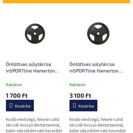
k
r
T
e
e
n
r
d
m
e
é
z
k
é
e
s
k
e
l
Öntöttvas súlytárcsa
Öntöttvas súlytárcsa
i
inSPORTline Hamerton
inSPORTline Hamerton
s
Black 1,25 kg 30 mm,
Black 2,5 kg 30 mm,
t
kopásgátló bevonat,
kopásgátló bevonat,
Raktáron
Raktáron
á
praktikus fogantyú,
praktikus fogantyú,
1 700 Ft
3 100 Ft
j
hosszú élettartam
hosszú élettartam
a
Kosárba
Kosárba
Kiváló minőségű, fekete színű
Kiváló minőségű, fekete színű
tárcsák hosszú élettartammal,
tárcsák hosszú élettartammal,
külön súlyzóként való használat
külön súlyzóként való használat