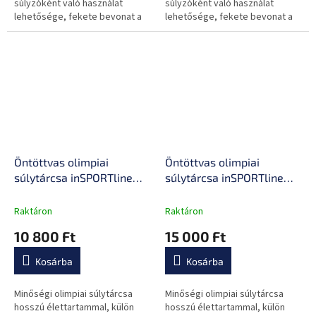
súlyzóként való használat
súlyzóként való használat
lehetősége, fekete bevonat a
lehetősége, fekete bevonat a
kopás ellen.
kopás ellen.
Öntöttvas olimpiai
Öntöttvas olimpiai
súlytárcsa inSPORTline
súlytárcsa inSPORTline
Hamerton Black 10 kg 50
Hamerton Black 15 kg 50
mm, kopásgátló bevonat,
mm, kopásgátló bevonat,
Raktáron
Raktáron
praktikus fogantyú
praktikus fogantyú
10 800 Ft
15 000 Ft
Kosárba
Kosárba
Minőségi olimpiai súlytárcsa
Minőségi olimpiai súlytárcsa
hosszú élettartammal, külön
hosszú élettartammal, külön