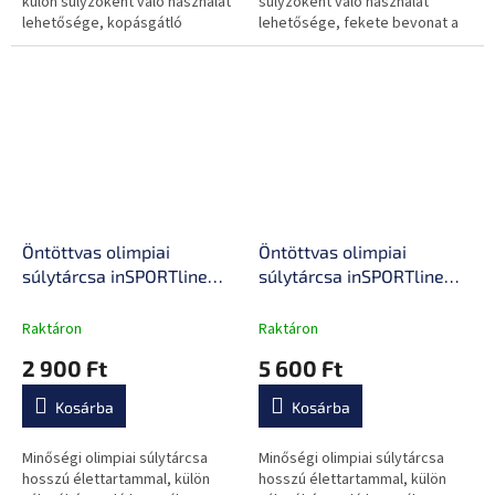
külön súlyzóként való használat
súlyzóként való használat
lehetősége, kopásgátló
lehetősége, fekete bevonat a
bevonattal.
kopás ellen.
Öntöttvas olimpiai
Öntöttvas olimpiai
súlytárcsa inSPORTline
súlytárcsa inSPORTline
Hamerton Black 2,5 kg 50
Hamerton Black 5 kg 50
mm, kopásgátló bevonat,
mm, kopásgátló bevonat,
Raktáron
Raktáron
praktikus fogantyú
praktikus fogantyú
2 900 Ft
5 600 Ft
Kosárba
Kosárba
Minőségi olimpiai súlytárcsa
Minőségi olimpiai súlytárcsa
hosszú élettartammal, külön
hosszú élettartammal, külön