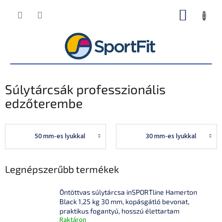
Ugrás
KOSÁR
a
fő
tartalomhoz
Súlytárcsák professzionális
edzőterembe
50 mm-es lyukkal
30 mm-es lyukkal
Legnépszerűbb termékek
Öntöttvas súlytárcsa inSPORTline Hamerton
Black 1,25 kg 30 mm, kopásgátló bevonat,
praktikus fogantyú, hosszú élettartam
Raktáron