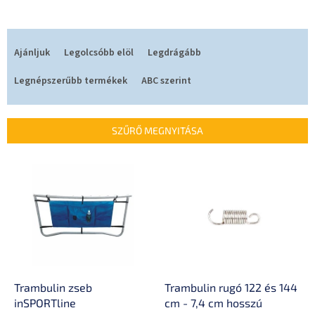
T
e
Ajánljuk
Legolcsóbb elöl
Legdrágább
r
m
Legnépszerűbb termékek
ABC szerint
é
k
e
SZŰRŐ MEGNYITÁSA
k
r
T
e
e
n
r
d
m
e
é
z
k
é
e
s
k
e
l
Trambulin zseb
Trambulin rugó 122 és 144
i
inSPORTline
cm - 7,4 cm hosszú