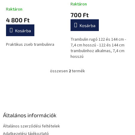
s
Raktáron
A
t
Raktáron
termék
700 Ft
á
átlagos
4 800 Ft
j
értékelése
Kosárba
a
5-
Kosárba
ből
0,0
Trambulin rugó 122 és 144 cm -
Praktikus zseb trambulinra
csillag.
7,4 cm hosszú - 122 és 144 cm
trambulinhoz alkalmas, 7,4 cm
hosszú
összesen
2
termék
L
i
s
L
t
á
a
b
i
l
r
é
á
Általános információk
c
n
y
Általános szerződési feltételek
í
Adatkezelési tájékoztató