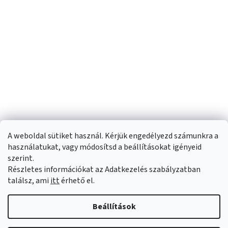
A weboldal sütiket használ. Kérjük engedélyezd számunkra a
használatukat, vagy módosítsd a beállításokat igényeid
szerint.
Részletes információkat az Adatkezelés szabályzatban
Shoptet készítette
találsz, ami
itt
érhető el.
Copyright 2026
Sportfit.hu
. Minden jog fenntartva.
Süti beállítások
Beállítások
szerkesztése