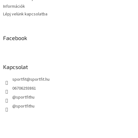
t
Információk
á
s
Lépj velünk kapcsolatba
e
l
e
m
Facebook
e
i
Kapcsolat
sportfit
@
sportfit.hu
06706293861
@sportfithu
@sportfithu