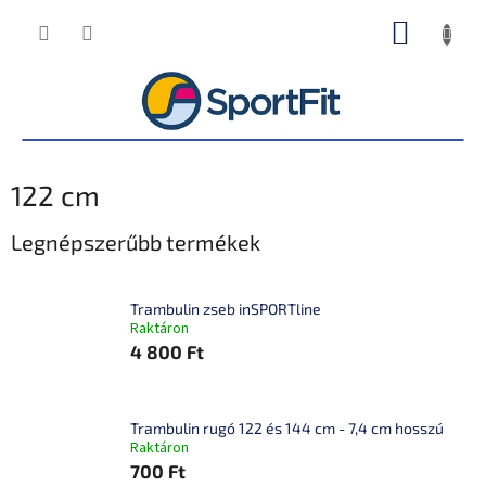
Ugrás
KOSÁR
a
fő
tartalomhoz
122 cm
Legnépszerűbb termékek
Trambulin zseb inSPORTline
Raktáron
4 800 Ft
Trambulin rugó 122 és 144 cm - 7,4 cm hosszú
Raktáron
700 Ft