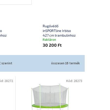
Rugóvédő
so
inSPORTline Irbiso
nhoz
427 cm trambulinhoz
Raktáron
30 200 Ft
 szerint
összesen
15
termék
ód:
28272
Kód:
28273