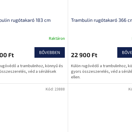
ulin rugótakaró 183 cm
Trambulin rugótakaró 366 c
Raktáron
BŐVEBBEN
BŐV
00 Ft
22 900 Ft
rugóvédő a trambulinhoz, könnyű és
Külön rugóvédő a trambulinhoz, k
összeszerelés, véd a sérülések
gyors összeszerelés, véd a sérül
ellen.
Kód:
23888
K