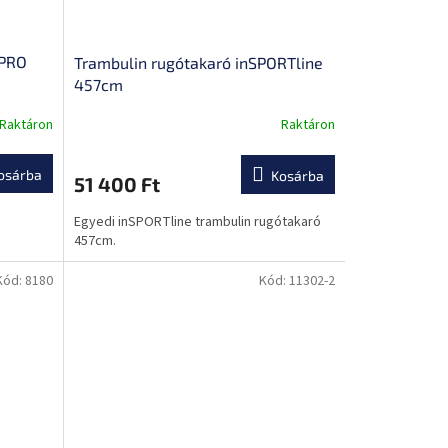
 PRO
Trambulin rugótakaró inSPORTline
457cm
Raktáron
Raktáron
A
termék
átlagos
osárba
Kosárba
51 400 Ft
értékelése
5-
Egyedi inSPORTline trambulin rugótakaró
ből
457cm.
0,0
csillag.
Kód:
8180
Kód:
11302-2