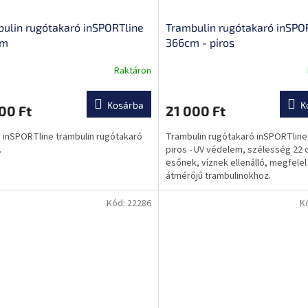
ulin rugótakaró inSPORTline
Trambulin rugótakaró inSPO
cm
366cm - piros
Raktáron
A
k
termék
s
átlagos
Kosárba
K
00 Ft
21 000 Ft
lése
értékelése
5-
 inSPORTline trambulin rugótakaró
Trambulin rugótakaró inSPORTline
ből
.
piros - UV védelem, szélesség 22 
0,0
esőnek, víznek ellenálló, megfele
csillag.
átmérőjű trambulinokhoz.
Kód:
22286
K