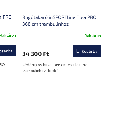
a PRO
Rugótakaró inSPORTline Flea PRO
366 cm trambulinhoz
Raktáron
Raktáron
osárba
Kosárba
34 300 Ft
PRO
Védőrugós huzat 366 cm-es Flea PRO
trambulinhoz. több "