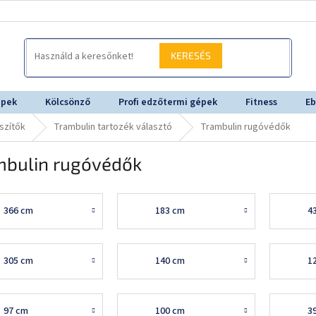
KERESÉS
épek
Kölcsönző
Profi edzőtermi gépek
Fitness
Eb
szítők
Trambulin tartozék választó
Trambulin rugóvédők
mbulin rugóvédők
366 cm
183 cm
4
305 cm
140 cm
1
97 cm
100 cm
3