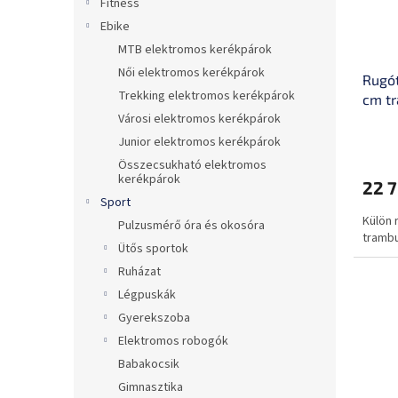
e
Fitness
n
k
d
Ebike
l
e
MTB elektromos kerékpárok
i
z
Női elektromos kerékpárok
Rugót
s
é
Trekking elektromos kerékpárok
cm t
t
s
Városi elektromos kerékpárok
á
e
j
Junior elektromos kerékpárok
a
Összecsukható elektromos
kerékpárok
22 7
Sport
Külön 
Pulzusmérő óra és okosóra
trambu
Ütős sportok
Ruházat
Légpuskák
Gyerekszoba
Elektromos robogók
Babakocsik
Gimnasztika