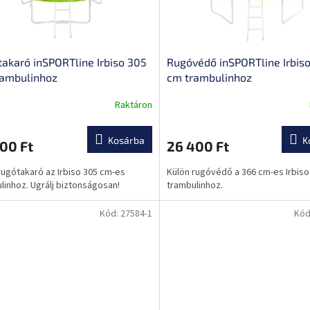
akaró inSPORTline Irbiso 305
Rugóvédő inSPORTline Irbis
rambulinhoz
cm trambulinhoz
Raktáron
Kosárba
K
00 Ft
26 400 Ft
rugótakaró az Irbiso 305 cm-es
Külön rugóvédő a 366 cm-es Irbiso
linhoz. Ugrálj biztonságosan!
trambulinhoz.
Kód:
27584-1
Kód