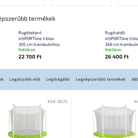
épszerűbb termékek
Rugótakaró
Rugóvédő
inSPORTline Irbiso
inSPORTline Irbi
305 cm trambulinhoz
366 cm trambuli
Raktáron
Raktáron
22 700 Ft
26 400 Ft
uk
Legolcsóbb elöl
Legdrágább
Legnépszerűbb termékek
ABC
Kód:
28271
K