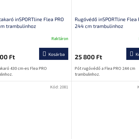
akaró inSPORTline Flea PRO
Rugóvédő inSPORTline Flea
cm trambulinhoz
244 cm trambulinhoz
Raktáron
Kosárba
K
00 Ft
25 800 Ft
karó 430 cm-es Flea PRO
Pót rugóvédő a Flea PRO 244 cm
linhoz.
trambulinhoz.
Kód:
2081