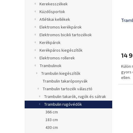
Kerekesszékek
Küzdősportok
Atlétikai kellékek
Tramb
Elektromos kerékpárok
Elektromos bicikli tartozékok
Kerékpárok
Kerékpáros kiegészítők
14 9
Elektromos rollerek
Trambulinok
Külön 
gyors 
Trambulin kiegészítők
ellen.
Trambulin takaróponyvák
Trambulin tartozék választó
Trambulin takarók, rugók és sátrak
Trambulin rugóvédők
366 cm
183 cm
430 cm