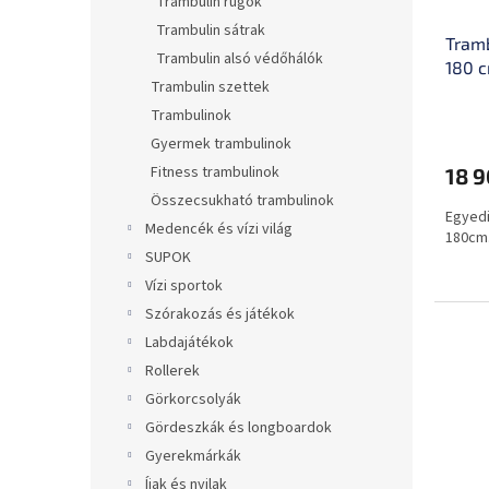
Trambulin rugók
Trambulin sátrak
Tramb
Trambulin alsó védőhálók
180 
Trambulin szettek
A
Trambulinok
termé
Gyermek trambulinok
átlago
Fitness trambulinok
18 9
értéke
5-
Összecsukható trambulinok
Egyedi
ből
Medencék és vízi világ
180cm
0,0
SUPOK
csillag.
Vízi sportok
Szórakozás és játékok
Labdajátékok
Rollerek
Görkorcsolyák
Gördeszkák és longboardok
Gyerekmárkák
Íjak és nyilak