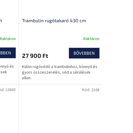
m
Trambulin rugótakaró 430 cm
Raktáron
Raktáron
EBBEN
BŐVEBBEN
27 900 Ft
önnyű és
Külön rugóvédő a trambulinhoz, könnyű és
ések
gyors összeszerelés, véd a sérülések
ellen.
ód:
23885
Kód:
2168