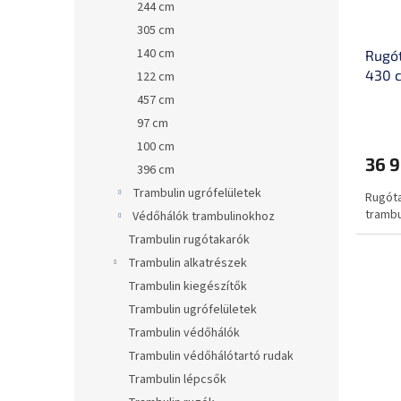
244 cm
305 cm
140 cm
Rugót
430 
122 cm
457 cm
97 cm
100 cm
36 9
396 cm
Trambulin ugrófelületek
Rugóta
trambu
Védőhálók trambulinokhoz
Trambulin rugótakarók
Trambulin alkatrészek
Trambulin kiegészítők
Trambulin ugrófelületek
Trambulin védőhálók
Trambulin védőhálótartó rudak
Trambulin lépcsők