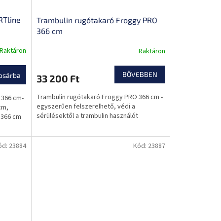
RTline
Trambulin rugótakaró Froggy PRO
366 cm
Raktáron
Raktáron
BŐVEBBEN
osárba
33 200 Ft
Trambulin rugótakaró Froggy PRO 366 cm -
 366 cm-
egyszerűen felszerelhető, védi a
cm,
sérülésektől a trambulin használót
l 366 cm
ód:
23884
Kód:
23887