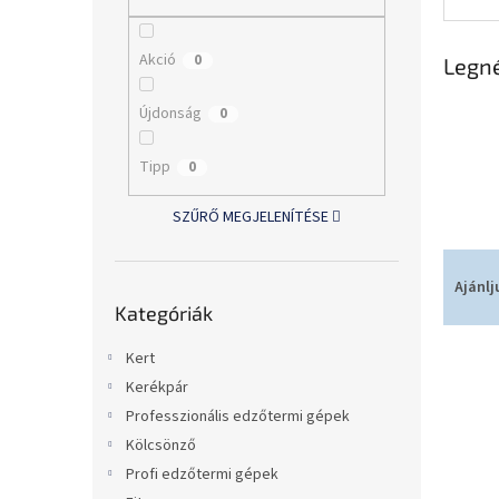
l
Akció
0
Legn
Újdonság
0
Tipp
0
SZŰRŐ MEGJELENÍTÉSE
T
e
Ajánlj
Kategóriák
r
Kategóriák
átugrása
m
T
é
Kert
e
k
Kerékpár
r
e
Professzionális edzőtermi gépek
m
k
Kölcsönző
é
r
Profi edzőtermi gépek
k
e