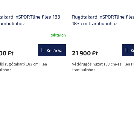
akaró inSPORTline Flea 183
Rugótakaró inSPORTline Fle
rambulinhoz
183 cm trambulinhoz
Raktáron
Kosárba
K
00 Ft
21 900 Ft
lló rugótakaró 183 cm Flea
Védőrugós huzat 183 cm-es Flea 
linhoz.
trambulinhoz.
L
i
s
t
a
i
r
á
n