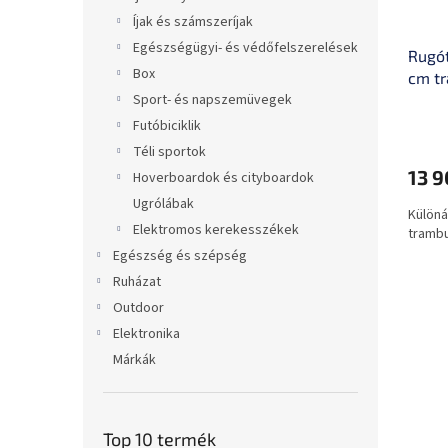
Íjak és számszeríjak
Egészségügyi- és védőfelszerelések
Rugót
Box
cm t
Sport- és napszemüvegek
Futóbiciklik
Téli sportok
13 9
Hoverboardok és cityboardok
Ugrólábak
Különá
Elektromos kerekesszékek
trambu
Egészség és szépség
Ruházat
Outdoor
Elektronika
Márkák
Top 10 termék