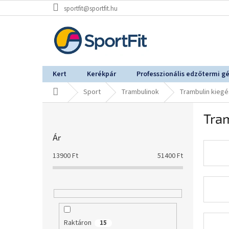
Ugrás
sportfit@sportfit.hu
a
fő
tartalomhoz
Kert
Kerékpár
Professzionális edzőtermi g
Kezdőlap
Sport
Trambulinok
Trambulin kiegé
O
Tra
l
d
Ár
a
l
13900
Ft
51400
Ft
s
ó
p
a
n
e
Raktáron
15