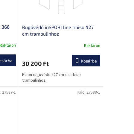
o 366
Rugóvédő inSPORTline Irbiso 427
cm trambulinhoz
Raktáron
Raktáron
osárba
Kosárba
30 200 Ft
Külön rugóvédő 427 cm-es Irbiso
trambulinhoz.
:
27587-1
Kód:
27588-1