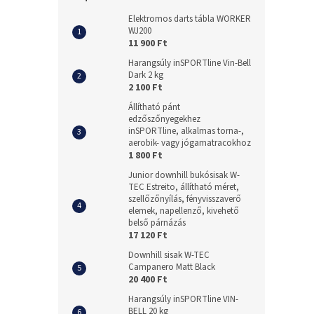
Elektromos darts tábla WORKER
WJ200
11 900 Ft
Harangsúly inSPORTline Vin-Bell
Dark 2 kg
2 100 Ft
Állítható pánt
edzőszőnyegekhez
inSPORTline, alkalmas torna-,
aerobik- vagy jógamatracokhoz
1 800 Ft
Junior downhill bukósisak W-
TEC Estreito, állítható méret,
szellőzőnyílás, fényvisszaverő
elemek, napellenző, kivehető
belső párnázás
17 120 Ft
Downhill sisak W-TEC
Campanero Matt Black
20 400 Ft
Harangsúly inSPORTline VIN-
BELL 20 kg