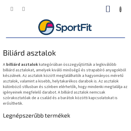
Ugrás
KOSÁR
a
fő
tartalomhoz
Biliárd asztalok
A
billiárd asztalok
kategóriában összegyűjtöttük a legkiválóbb
billiárd asztalokat, amelyek kiváló minőségű és strapabíró anyagokból
készülnek. Az asztalok között megtalálhatók a hagyományos méretű
asztalok, valamint a kisebb, helytakarékos darabok is. Az asztalok
különböző stílusban és színben elérhetők, hogy mindenki megtalálja az
igényeinek megfelelő darabot. A billiárd asztalok nemcsak
szórakoztatóak de a család és a barátok közötti kapcsolatokat is
erősíthetik.
Legnépszerűbb termékek