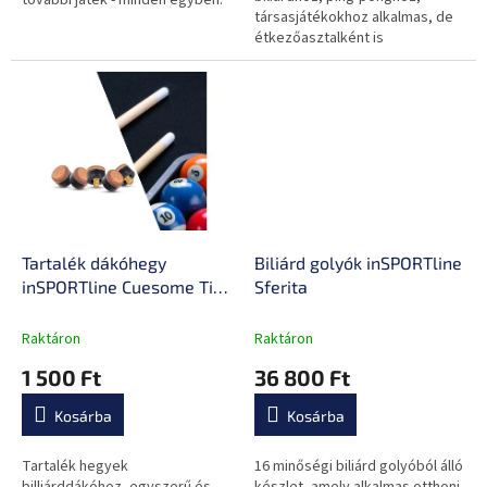
további játék - minden egyben.
társasjátékokhoz alkalmas, de
étkezőasztalként is
használható.
Tartalék dákóhegy
Biliárd golyók inSPORTline
inSPORTline Cuesome Tips
Sferita
5 db.
Raktáron
Raktáron
1 500 Ft
36 800 Ft
Kosárba
Kosárba
Tartalék hegyek
16 minőségi biliárd golyóból álló