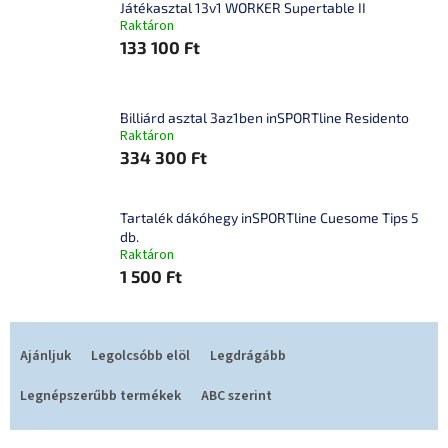
Játékasztal 13v1 WORKER Supertable II
Raktáron
133 100 Ft
Billiárd asztal 3az1ben inSPORTline Residento
Raktáron
334 300 Ft
Tartalék dákóhegy inSPORTline Cuesome Tips 5
db.
Raktáron
1 500 Ft
T
e
Ajánljuk
Legolcsóbb elöl
Legdrágább
r
m
Legnépszerűbb termékek
ABC szerint
é
k