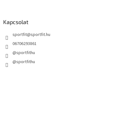
i
Kapcsolat
sportfit
@
sportfit.hu
06706293861
@sportfithu
@sportfithu