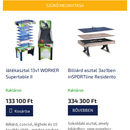
e
SZŰRŐ MEGNYITÁSA
k
r
T
e
e
n
r
d
m
e
é
z
k
é
e
s
k
e
l
Játékasztal 13v1 WORKER
Billiárd asztal 3az1ben
i
Supertable II
inSPORTline Residento
s
t
Raktáron
Raktáron
á
133 100 Ft
334 300 Ft
j
a
BŐVEBBEN
Kosárba
Sokoldalú asztal, amely
Billiárd, csocsó, léghoki és 10
biliárdhoz, ping-ponghoz,