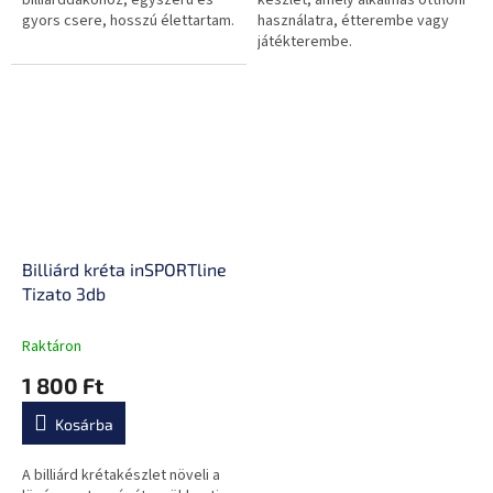
billiárddákóhoz, egyszerű és
készlet, amely alkalmas otthoni
gyors csere, hosszú élettartam.
használatra, étterembe vagy
játékterembe.
Billiárd kréta inSPORTline
Tizato 3db
Raktáron
1 800 Ft
Kosárba
A billiárd krétakészlet növeli a