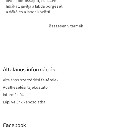
lövés pontosságát, csökkenti a
hibákat, javítja a labda pörgését
a dákó és a labda közötti
súrlódás növelésével.
összesen
5
termék
L
i
s
L
t
á
a
b
i
l
r
é
á
Általános információk
c
n
y
Általános szerződési feltételek
í
Adatkezelési tájékoztató
t
Információk
á
s
Lépj velünk kapcsolatba
e
l
e
m
Facebook
e