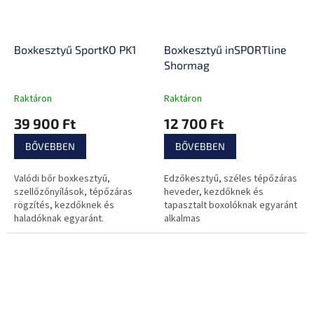
Boxkesztyű SportKO PK1
Boxkesztyű inSPORTline
Shormag
Raktáron
Raktáron
39 900 Ft
12 700 Ft
BŐVEBBEN
BŐVEBBEN
Valódi bőr boxkesztyű,
Edzőkesztyű, széles tépőzáras
szellőzőnyílások, tépőzáras
heveder, kezdőknek és
rögzítés, kezdőknek és
tapasztalt boxolóknak egyaránt
haladóknak egyaránt.
alkalmas