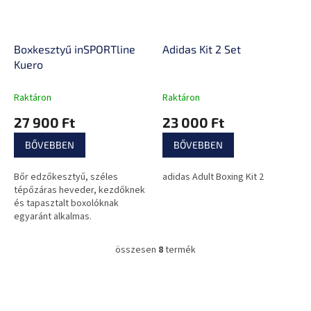
Boxkesztyű inSPORTline
Adidas Kit 2 Set
Kuero
Raktáron
Raktáron
27 900 Ft
23 000 Ft
BŐVEBBEN
BŐVEBBEN
Bőr edzőkesztyű, széles
adidas Adult Boxing Kit 2
tépőzáras heveder, kezdőknek
és tapasztalt boxolóknak
egyaránt alkalmas.
összesen
8
termék
L
i
s
L
t
á
a