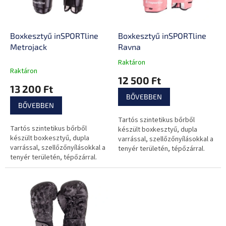
k
é
e
s
k
e
l
Boxkesztyű inSPORTline
Boxkesztyű inSPORTline
i
Metrojack
Ravna
s
Raktáron
A
t
Raktáron
termék
12 500 Ft
á
átlagos
13 200 Ft
j
értékelése
BŐVEBBEN
a
5-
BŐVEBBEN
ből
Tartós szintetikus bőrből
5,0
Tartós szintetikus bőrből
készült boxkesztyű, dupla
csillag.
készült boxkesztyű, dupla
varrással, szellőzőnyílásokkal a
varrással, szellőzőnyílásokkal a
tenyér területén, tépőzárral.
tenyér területén, tépőzárral.