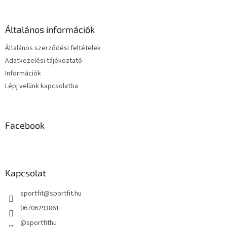
b
i
l
r
é
á
Általános információk
c
n
y
Általános szerződési feltételek
í
Adatkezelési tájékoztató
t
Információk
á
s
Lépj velünk kapcsolatba
e
l
e
m
Facebook
e
i
Kapcsolat
sportfit
@
sportfit.hu
06706293861
@sportfithu