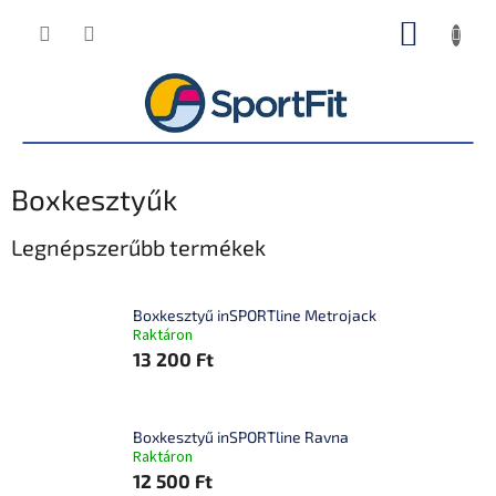
Ugrás
KOSÁR
a
fő
tartalomhoz
Boxkesztyűk
Legnépszerűbb termékek
Boxkesztyű inSPORTline Metrojack
Raktáron
13 200 Ft
Boxkesztyű inSPORTline Ravna
Raktáron
12 500 Ft