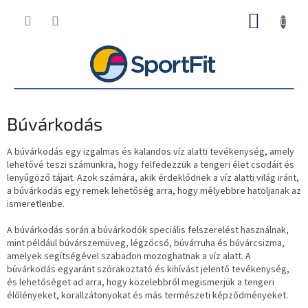
Ugrás
KOSÁR
a
fő
tartalomhoz
Búvárkodás
A búvárkodás egy izgalmas és kalandos víz alatti tevékenység, amely
lehetővé teszi számunkra, hogy felfedezzük a tengeri élet csodáit és
lenyűgöző tájait. Azok számára, akik érdeklődnek a víz alatti világ iránt,
a búvárkodás egy remek lehetőség arra, hogy mélyebbre hatoljanak az
ismeretlenbe.
A búvárkodás során a búvárkodók speciális felszerelést használnak,
mint például búvárszemüveg, légzőcső, búvárruha és búvárcsizma,
amelyek segítségével szabadon mozoghatnak a víz alatt. A
búvárkodás egyaránt szórakoztató és kihívást jelentő tevékenység,
és lehetőséget ad arra, hogy közelebbről megismerjük a tengeri
élőlényeket, korallzátonyokat és más természeti képződményeket.