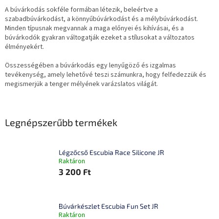
A búvárkodás sokféle formában létezik, beleértve a
szabadbúvárkodást, a könnyűbúvárkodást és a mélybúvárkodást.
Minden típusnak megvannak a maga előnyei és kihívásai, és a
búvárkodók gyakran váltogatják ezeket a stílusokat a változatos
élményekért.
Összességében a búvárkodás egy lenyűgöző és izgalmas
tevékenység, amely lehetővé teszi számunkra, hogy felfedezzük és
megismerjük a tenger mélyének varázslatos világát.
Legnépszerűbb termékek
Légzőcső Escubia Race Silicone JR
Raktáron
3 200 Ft
Búvárkészlet Escubia Fun Set JR
Raktáron