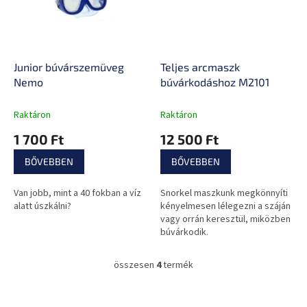
Junior búvárszemüveg
Teljes arcmaszk
Nemo
búvárkodáshoz M2101
Raktáron
Raktáron
1 700 Ft
12 500 Ft
BŐVEBBEN
BŐVEBBEN
Van jobb, mint a 40 fokban a víz
Snorkel maszkunk megkönnyíti
alatt úszkálni?
kényelmesen lélegezni a száján
vagy orrán keresztül, miközben
búvárkodik.
összesen
4
termék
L
i
s
L