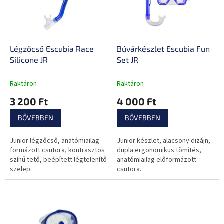
e
é
z
k
é
e
s
k
e
l
Légzőcső Escubia Race
Búvárkészlet Escubia Fun
i
Silicone JR
Set JR
s
t
Raktáron
Raktáron
á
3 200 Ft
4 000 Ft
j
a
BŐVEBBEN
BŐVEBBEN
Junior légzőcső, anatómiailag
Junior készlet, alacsony dizájn,
formázott csutora, kontrasztos
dupla ergonomikus tömítés,
színű tető, beépített légtelenítő
anatómiailag előformázott
szelep.
csutora.