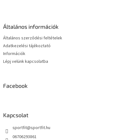
t
á
a
b
i
l
r
é
á
Általános információk
c
n
y
Általános szerződési feltételek
í
Adatkezelési tájékoztató
t
Információk
á
s
Lépj velünk kapcsolatba
e
l
e
m
Facebook
e
i
Kapcsolat
sportfit
@
sportfit.hu
06706293861