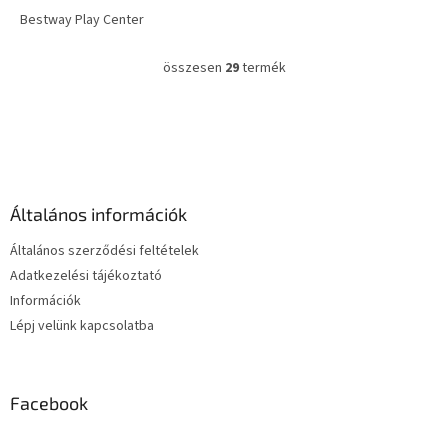
Bestway Play Center
összesen
29
termék
L
i
s
L
t
á
a
b
i
l
r
é
á
Általános információk
c
n
y
Általános szerződési feltételek
í
Adatkezelési tájékoztató
t
Információk
á
s
Lépj velünk kapcsolatba
e
l
e
m
Facebook
e
i