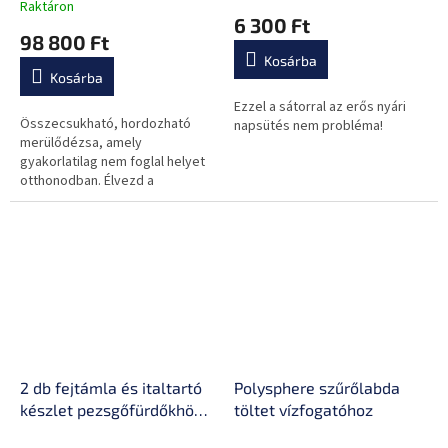
könnyen összeszerelhető,
Raktáron
termék
6 300 Ft
erős és tartós anyag,
átlagos
98 800 Ft
hőmérő, utazótáska
értékelése
Kosárba
5-
Kosárba
ből
0,0
Ezzel a sátorral az erős nyári
Összecsukható, hordozható
csillag.
napsütés nem probléma!
merülődézsa, amely
gyakorlatilag nem foglal helyet
otthonodban. Élvezd a
kényelmet bármikor és bárhol.
2 db fejtámla és italtartó
Polysphere szűrőlabda
készlet pezsgőfürdőkhöz
töltet vízfogatóhoz
inSPORTline