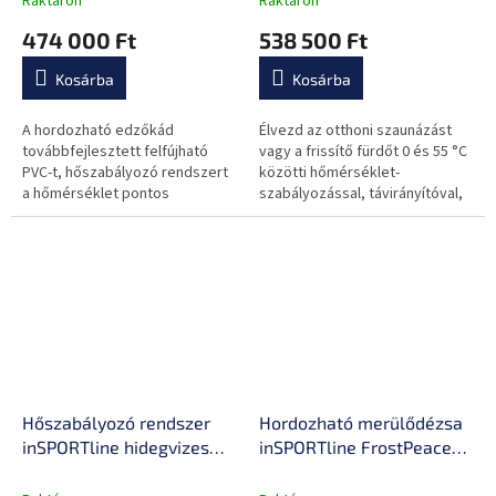
Raktáron
Raktáron
szigetelés, ózonos
fertőtlenítés, jég és
474 000 Ft
538 500 Ft
fertőtlenítés, jég- és
melegfürdő,
melegfürdő opció
alkalmazáshoz való
Kosárba
Kosárba
csatlakozás
A hordozható edzőkád
Élvezd az otthoni szaunázást
továbbfejlesztett felfújható
vagy a frissítő fürdőt 0 és 55 °C
PVC-t, hőszabályozó rendszert
közötti hőmérséklet-
a hőmérséklet pontos
szabályozással, távirányítóval,
beállításához, távirányítót,
könnyű hordozhatósággal és
szűrőrendszert és könnyű
higiénikus szűrőrendszerrel.
hordozhatóságot kínál...
Hőszabályozó rendszer
Hordozható merülődézsa
inSPORTline hidegvizes
inSPORTline FrostPeace
kádakhoz és
gőzölő rendszerrel,
fürdőkádakhoz, ózonos
hőmérő, utazótáska,