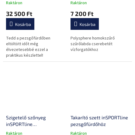
Raktáron
Raktáron
32 500 Ft
7 200 Ft
Kosárba
Kosárba
Tedd a pezsgőfürdőben
Polysphere homokszűrő
eltöltött időt még
szűrőlabda cserebetét
élvezetesebbé ezzel a
vízforgatókhoz
praktikus készlettel!
Szigetelő szőnyeg
Takarító szett inSPORTline
inSPORTline
pezsgőfürdőhöz
pezsgőfürdőhöz 200x196
Raktáron
Raktáron
A
A