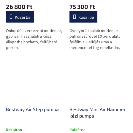
26 800 Ft
75 300 Ft
Kosárba
Kosárba
Önhordó szerkezetű medence,
Gyönyörű családi medence
gyorsan használatra kész
patronszűrővel 10 perc alatt
állapotba hozható, felfújható
felállítva! Felfújás után a
perem.
medence fel fog emelkedni,
amikor megtelik vízzel.
Bestway Air Step pumpa
Bestway Mini Air Hammer
kézi pumpa
Raktáron
Raktáron