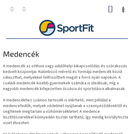
Ugrás
KOSÁR
a
fő
tartalomhoz
Medencék
A medencék az otthoni vagy üdülőhelyi kikapcsolódás és szórakozás
kedvelt központjai. Különböző méretű és formájú medencék közül
választhat, melyekkel felfrissítheti magát a forró nyári napokon. A
családi medencék kisebb gyermekek számára is ideálisak, míg a
nagyobb medencék kifejezetten úszásra és sportolásra alkalmasak.
A medencékhez számos tartozék is elérhető, mint például a
medencefedők, melyek védelmet nyújtanak a szennyeződésektől és
segítenek megtartani a vízhőmérsékletet. A medence
tisztítószerekkel könnyedén tisztán tartható, így mindig kristálytiszta
vizet élvezhet.