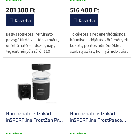
á
aeromasszázs-fúvóka, 40
és melegfürdő opció,
201 300 Ft
516 400 Ft
j
°C-ig emelhető
alkalmazáshoz való
a
vízhőmérséklet, önfelfújó
csatlakozás
Kosárba
Kosárba
Négyszögletes, felfújható
Tökéletes a regenerálódáshoz
pezsgőfürdő 2–3 fő számára,
bármilyen időjárási körülmények
önfelfújható rendszer, nagy
között, pontos hőmérséklet-
teljesítményű szűrő, 110
szabályozást, könnyű mobilitást
fúvókával.
és higiénikus karbantartást
biztosít. Ideális otthoni és...
Hordozható edzőkád
Hordozható edzőkád
inSPORTline FrostZen Pro
inSPORTline FrostPeace
II hőszabályozó
hőszabályozóval és
rendszerrel, 5 réteg
gőzölőrendszerrel, ózon