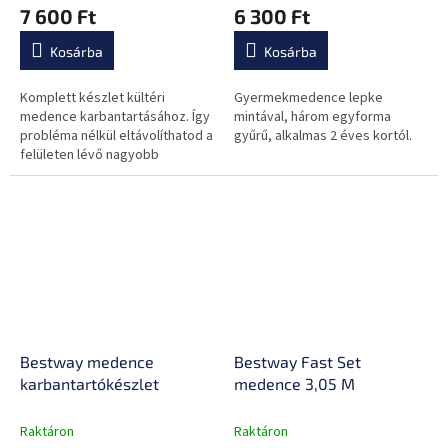
7 600 Ft
6 300 Ft
Kosárba
Kosárba
Komplett készlet kültéri
Gyermekmedence lepke
medence karbantartásához. Így
mintával, három egyforma
probléma nélkül eltávolíthatod a
gyűrű, alkalmas 2 éves kortól.
felületen lévő nagyobb
szennyeződéseket, valamint az
alján lerakódott
szennyeződéseket.
Bestway medence
Bestway Fast Set
karbantartókészlet
medence 3,05 M
Raktáron
Raktáron