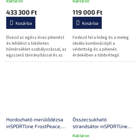
Raktáron
Raktáron
fertőtlenítés, egész évben
kompakt kialakítás, hőálló
433 300 Ft
119 000 Ft
használható, leolvasztási
fedél
program
Kosárba
Kosárba
Élvezd az egész éves pihenést
Fedezd fel a hideg és a meleg
és lehűlést a tökéletes
ideális kombinációját a
hőmérséklet-szabályozással, az
védettség és a pihenés
egyszerű távirányítással és az
érdekében a többrétegű
olyan higiéniai funkciókkal, mint
felépítés, a praktikus gőzölő
az ózonos fertőtlenítés.
rendszer és a kompakt
kialakítás révén.
Hordozható merülődézsa
Összecsukható
inSPORTline FrostPeace,
strandsátor inSPORTline
kompakt kialakítás,
Gondara
Raktáron
A