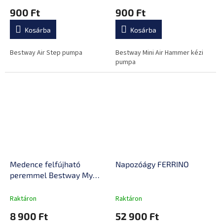
900 Ft
900 Ft
Kosárba
Kosárba
Bestway Air Step pumpa
Bestway Mini Air Hammer kézi
pumpa
Medence felfújható
Napozóágy FERRINO
peremmel Bestway My
First Pool 152 cm
Raktáron
Raktáron
8 900 Ft
52 900 Ft