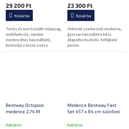
29 200 Ft
23 300 Ft
Kosárba
Kosárba
Tartós és korrózióálló műanyag,
Önhordó szerkezetű medence,
multifunkciós, minden
gyorsan használatra kész
medencéhez használható,
állapotba hozható, felfújható
biztosítja a tiszta vizet a
perem.
medencében.
Bestway Octopool
Medence Bestway Fast
medence 2,74 M
Set 457 x 84 cm szűrővel
Raktáron
Raktáron