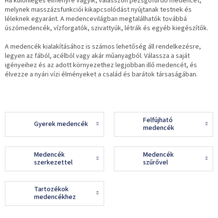
Ha különleges élményre vágyik, válasszon pezsgőfürdő medencét,
melynek masszázsfunkciói kikapcsolódást nyújtanak testnek és
léleknek egyaránt. A medencevilágban megtalálhatók továbbá
úszómedencék, vízforgatók, szivattyúk, létrák és egyéb kiegészítők.
A medencék kialakításához is számos lehetőség áll rendelkezésre,
legyen az fából, acélból vagy akár műanyagból. Válassza a saját
igényeihez és az adott környezethez legjobban illő medencét, és
élvezze a nyári vízi élményeket a család és barátok társaságában.
Felfújható
Gyerek medencék
medencék
Medencék
Medencék
szerkezettel
szűrővel
Tartozékok
medencékhez