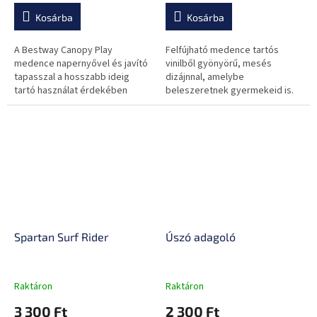
Kosárba
Kosárba
A Bestway Canopy Play
Felfújható medence tartós
medence napernyővel és javító
vinilből gyönyörű, mesés
tapasszal a hosszabb ideig
dizájnnal, amelybe
tartó használat érdekében
beleszeretnek gyermekeid is.
Spartan Surf Rider
Úszó adagoló
Raktáron
Raktáron
3 300 Ft
2 300 Ft