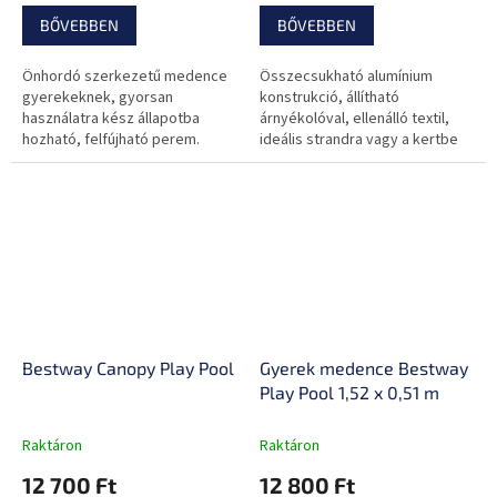
BŐVEBBEN
BŐVEBBEN
Önhordó szerkezetű medence
Összecsukható alumínium
gyerekeknek, gyorsan
konstrukció, állítható
használatra kész állapotba
árnyékolóval, ellenálló textil,
hozható, felfújható perem.
ideális strandra vagy a kertbe
medencéhez.
Bestway Canopy Play Pool
Gyerek medence Bestway
Play Pool 1,52 x 0,51 m
Raktáron
Raktáron
12 700 Ft
12 800 Ft