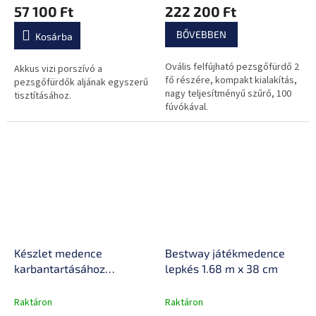
termék
termék
57 100 Ft
222 200 Ft
átlagos
átlagos
értékelése
értékelése
BŐVEBBEN
Kosárba
5-
5-
ből
ből
Ovális felfújható pezsgőfürdő 2
0,0
0,0
Akkus vizi porszívó a
fő részére, kompakt kialakítás,
csillag.
csillag.
pezsgőfürdők aljának egyszerű
nagy teljesítményű szűrő, 100
tisztításához.
fúvókával.
Készlet medence
Bestway játékmedence
karbantartásához
lepkés 1.68 m x 38 cm
Bestway Flowclear
Raktáron
Raktáron