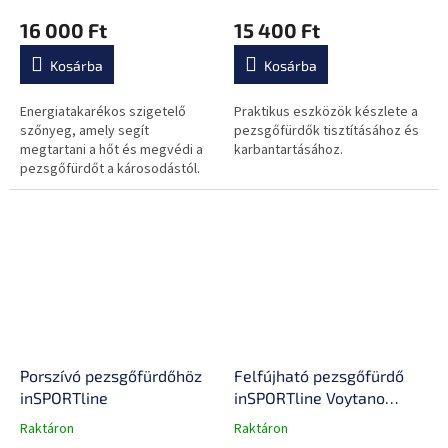
cm
termék
termék
16 000 Ft
15 400 Ft
átlagos
átlagos
értékelése
értékelése
Kosárba
Kosárba
5-
5-
ből
ből
0,0
0,0
Energiatakarékos szigetelő
Praktikus eszközök készlete a
csillag.
csillag.
szőnyeg, amely segít
pezsgőfürdők tisztításához és
megtartani a hőt és megvédi a
karbantartásához.
pezsgőfürdőt a károsodástól.
Porszívó pezsgőfürdőhöz
Felfújható pezsgőfürdő
inSPORTline
inSPORTline Voytano
150x80x65 cm
Raktáron
Raktáron
A
A