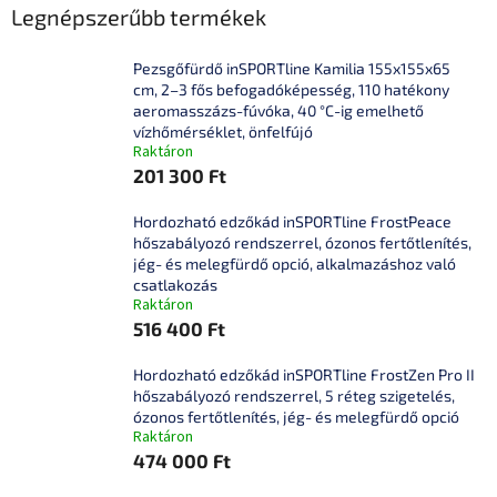
Legnépszerűbb termékek
Pezsgőfürdő inSPORTline Kamilia 155x155x65
cm, 2–3 fős befogadóképesség, 110 hatékony
aeromasszázs-fúvóka, 40 °C-ig emelhető
vízhőmérséklet, önfelfújó
Raktáron
201 300 Ft
Hordozható edzőkád inSPORTline FrostPeace
hőszabályozó rendszerrel, ózonos fertőtlenítés,
jég- és melegfürdő opció, alkalmazáshoz való
csatlakozás
Raktáron
516 400 Ft
Hordozható edzőkád inSPORTline FrostZen Pro II
hőszabályozó rendszerrel, 5 réteg szigetelés,
ózonos fertőtlenítés, jég- és melegfürdő opció
Raktáron
474 000 Ft