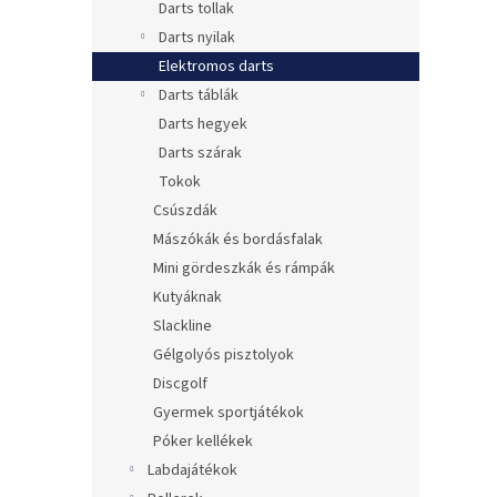
Darts tollak
Darts nyilak
Elektromos darts
Darts táblák
Darts hegyek
Darts szárak
Tokok
Csúszdák
Mászókák és bordásfalak
Mini gördeszkák és rámpák
Kutyáknak
Slackline
Gélgolyós pisztolyok
Discgolf
Gyermek sportjátékok
Póker kellékek
Labdajátékok