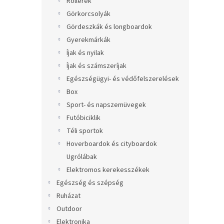
Rollerek
Görkorcsolyák
Gördeszkák és longboardok
Gyerekmárkák
Íjak és nyilak
Íjak és számszeríjak
Egészségügyi- és védőfelszerelések
Box
Sport- és napszemüvegek
Futóbiciklik
Téli sportok
Hoverboardok és cityboardok
Ugrólábak
Elektromos kerekesszékek
Egészség és szépség
Ruházat
Outdoor
Elektronika