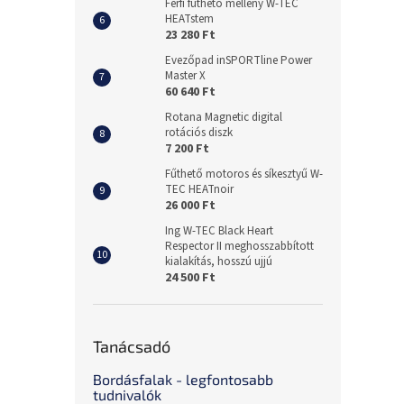
Férfi fűthető mellény W-TEC
HEATstem
23 280 Ft
Evezőpad inSPORTline Power
Master X
60 640 Ft
Rotana Magnetic digital
rotációs diszk
7 200 Ft
Fűthető motoros és síkesztyű W-
TEC HEATnoir
26 000 Ft
Ing W-TEC Black Heart
Respector II meghosszabbított
kialakítás, hosszú ujjú
24 500 Ft
Tanácsadó
Bordásfalak - legfontosabb
tudnivalók