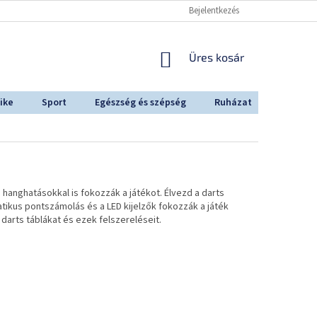
Bejelentkezés
KOSÁR
Üres kosár
ike
Sport
Egészség és szépség
Ruházat
Outdoo
hanghatásokkal is fokozzák a játékot. Élvezd a darts
ikus pontszámolás és a LED kijelzők fokozzák a játék
darts táblákat és ezek felszereléseit.