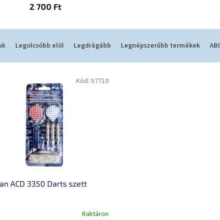
2 700 Ft
uk
Legolcsóbb elöl
Legdrágább
Legnépszerűbb termékek
ABC
Kód:
S7710
an ACD 3350 Darts szett
Raktáron