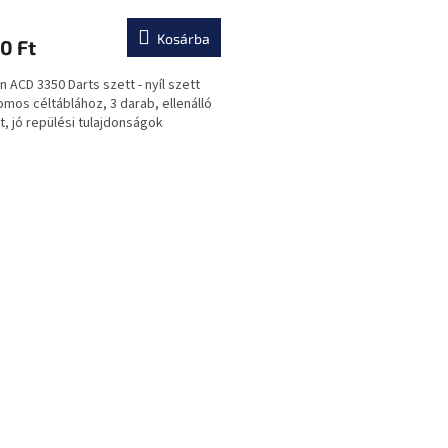
Kosárba
0 Ft
n ACD 3350 Darts szett - nyíl szett
omos céltáblához, 3 darab, ellenálló
st, jó repülési tulajdonságok
L
i
s
t
a
i
r
á
n
y
í
t
á
s
e