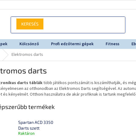
KERESÉS
épek
Kölcsönző
Profi edzőtermi gépek
Fitness
Eb
Elektromos darts
ktromos darts
tronikus darts táblák
több játékos pontszámát is kiszámíthatják, és még 
 kényelmesen az otthonodban az Elektromos Darts segítségével. Az automat
 és kényelmét. Otthoni használatra de akár profiknak is tartunk megfelelő 
épszerűbb termékek
Spartan ACD 3350
Darts szett
Raktáron