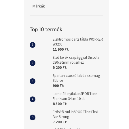
Márkák
Top 10 termék
Elektromos darts tábla WORKER
WJ200
11 900 Ft
Első kerék csapággyal Discola
230x30mm rollerhez
5 200 Ft
Spartan csocsó labda csomag
3db-os
900 Ft
Laminált nyilak inSPORTline
Frankson 34cm 10 db
8 300 Ft
Erősítő rúd inSPORTline Flexi
Bar Strong
7 200 Ft