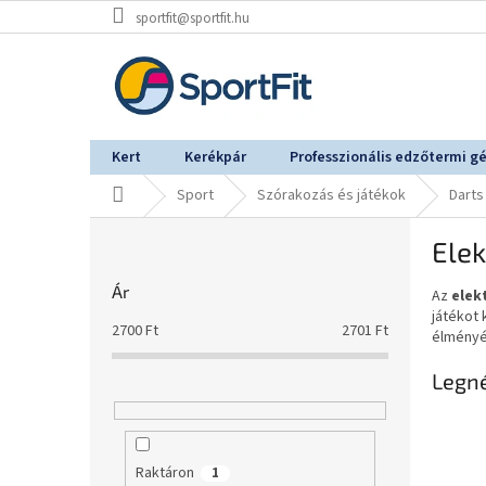
Ugrás
sportfit@sportfit.hu
a
fő
tartalomhoz
Kert
Kerékpár
Professzionális edzőtermi g
Kezdőlap
Sport
Szórakozás és játékok
Darts
O
Ele
l
d
Ár
Az
elek
a
játékot
l
2700
Ft
2701
Ft
élményét
s
ó
Legn
p
a
n
e
Raktáron
1