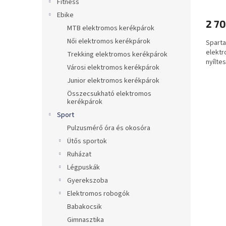
Fitness
a
Ebike
2 70
MTB elektromos kerékpárok
Női elektromos kerékpárok
Sparta
elektr
Trekking elektromos kerékpárok
nyílte
Városi elektromos kerékpárok
Junior elektromos kerékpárok
Összecsukható elektromos
kerékpárok
Sport
Pulzusmérő óra és okosóra
Ütős sportok
Ruházat
Légpuskák
Gyerekszoba
Elektromos robogók
Babakocsik
Gimnasztika