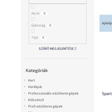
l
Akció
0
T
e
Ajánlj
Újdonság
0
r
m
Tipp
0
T
é
e
k
SZŰRŐ MEGJELENÍTÉSE
r
e
m
k
é
r
Kategóriák
k
e
Kategóriák
átugrása
e
n
k
d
Kert
l
e
Kerékpár
i
z
Spart
Professzionális edzőtermi gépek
s
é
t
s
Kölcsönző
á
e
Profi edzőtermi gépek
j