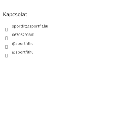
Kapcsolat
sportfit
@
sportfit.hu
06706293861
@sportfithu
@sportfithu