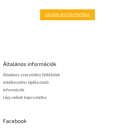
VÁSÁRLÁS FOLYTATÁSA
L
á
b
l
é
Általános információk
c
Általános szerződési feltételek
Adatkezelési tájékoztató
Információk
Lépj velünk kapcsolatba
Facebook