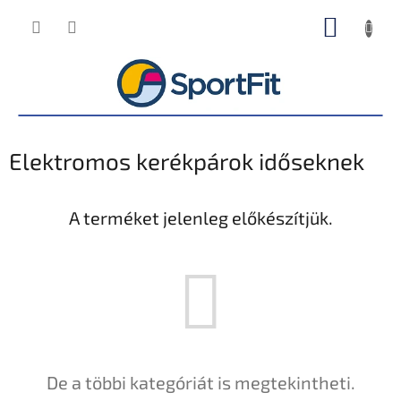
Ugrás
KOSÁR
a
fő
tartalomhoz
Elektromos kerékpárok időseknek
A terméket jelenleg előkészítjük.
De a többi kategóriát is megtekintheti.