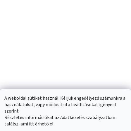
A weboldal sütiket használ. Kérjük engedélyezd számunkra a
használatukat, vagy módosítsd a beállításokat igényeid
szerint.
Részletes információkat az Adatkezelés szabályzatban
Shoptet készítette
találsz, ami
itt
érhető el.