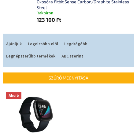
Okosóra Fitbit Sense Carbon/Graphite Stainless
Steel
Raktáron
123 100 Ft
T
e
Ajánljuk
Legolcsóbb elöl
Legdrágább
r
m
Legnépszerűbb termékek
ABC szerint
é
k
e
SZŰRŐ MEGNYITÁSA
k
r
T
Akció
e
e
n
r
d
m
e
é
z
k
é
e