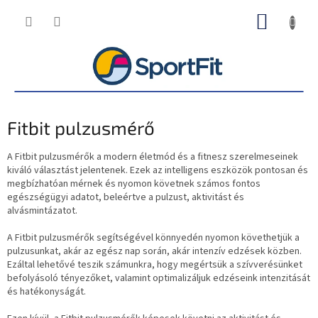
Ugrás
KOSÁR
a
fő
tartalomhoz
Fitbit pulzusmérő
A Fitbit pulzusmérők a modern életmód és a fitnesz szerelmeseinek
kiváló választást jelentenek. Ezek az intelligens eszközök pontosan és
megbízhatóan mérnek és nyomon követnek számos fontos
egészségügyi adatot, beleértve a pulzust, aktivitást és
alvásmintázatot.
A Fitbit pulzusmérők segítségével könnyedén nyomon követhetjük a
pulzusunkat, akár az egész nap során, akár intenzív edzések közben.
Ezáltal lehetővé teszik számunkra, hogy megértsük a szívverésünket
befolyásoló tényezőket, valamint optimalizáljuk edzéseink intenzitását
és hatékonyságát.