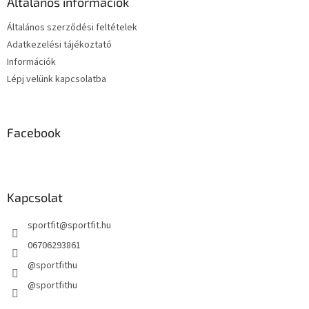
Általános információk
c
n
y
Általános szerződési feltételek
í
Adatkezelési tájékoztató
t
Információk
á
s
Lépj velünk kapcsolatba
e
l
e
m
Facebook
e
i
Kapcsolat
sportfit
@
sportfit.hu
06706293861
@sportfithu
@sportfithu