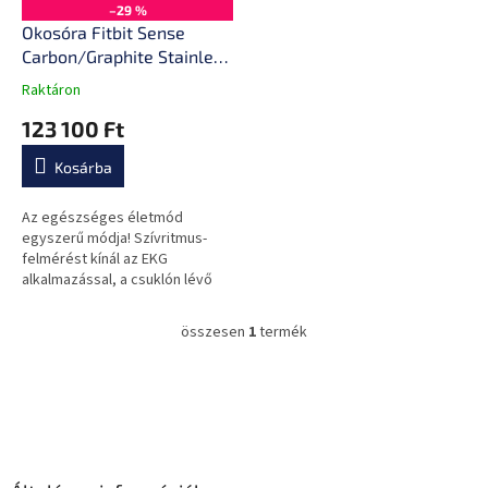
s
k
–29 %
e
l
Okosóra Fitbit Sense
i
Carbon/Graphite Stainless
s
Steel
Raktáron
A
t
termék
123 100 Ft
á
átlagos
j
értékelése
Kosárba
a
5-
ből
0,0
Az egészséges életmód
csillag.
egyszerű módja! Szívritmus-
felmérést kínál az EKG
alkalmazással, a csuklón lévő
bőrhőmérséklet-érzékelővel,
figyelmmel kíséri a
összesen
1
termék
L
stresszkezelésedet és...
i
s
L
t
á
a
b
i
l
r
é
á