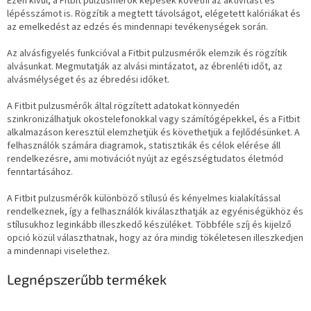
Ezen kívül, a Fitbit pulzusmérők képesek követni az aktivitást és
lépésszámot is. Rögzítik a megtett távolságot, elégetett kalóriákat és
az emelkedést az edzés és mindennapi tevékenységek során.
Az alvásfigyelés funkcióval a Fitbit pulzusmérők elemzik és rögzítik
alvásunkat. Megmutatják az alvási mintázatot, az ébrenléti időt, az
alvásmélységet és az ébredési időket.
A Fitbit pulzusmérők által rögzített adatokat könnyedén
szinkronizálhatjuk okostelefonokkal vagy számítógépekkel, és a Fitbit
alkalmazáson keresztül elemzhetjük és követhetjük a fejlődésünket. A
felhasználók számára diagramok, statisztikák és célok elérése áll
rendelkezésre, ami motivációt nyújt az egészségtudatos életmód
fenntartásához.
A Fitbit pulzusmérők különböző stílusú és kényelmes kialakítással
rendelkeznek, így a felhasználók kiválaszthatják az egyéniségükhöz és
stílusukhoz leginkább illeszkedő készüléket. Többféle szíj és kijelző
opció közül választhatnak, hogy az óra mindig tökéletesen illeszkedjen
a mindennapi viselethez.
Legnépszerűbb termékek