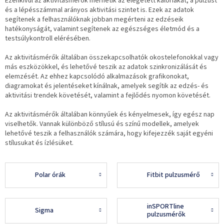
Ezenkívül az aktivitásmérők mérhetik az elégetett kalóriákat, a pulzust
és a lépésszámmal arányos aktivitási szintet is. Ezek az adatok
segítenek a felhasználóknak jobban megérteni az edzéseik
hatékonyságát, valamint segítenek az egészséges életmód és a
testsúlykontroll elérésében.
Az aktivitásmérők általában összekapcsolhatók okostelefonokkal vagy
más eszközökkel, és lehetővé teszik az adatok szinkronizálását és
elemzését. Az ehhez kapcsolódó alkalmazások grafikonokat,
diagramokat és jelentéseket kínálnak, amelyek segítik az edzés- és
aktivitási trendek követését, valamint a fejlődés nyomon követését.
Az aktivitásmérők általában könnyűek és kényelmesek, így egész nap
viselhetők. Vannak különböző stílusú és színű modellek, amelyek
lehetővé teszik a felhasználók számára, hogy kifejezzék saját egyéni
stílusukat és ízlésüket.
Polar órák
Fitbit pulzusmérő
inSPORTline
Sigma
pulzusmérők