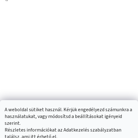
A weboldal sütiket használ. Kérjük engedélyezd számunkra a
használatukat, vagy módosítsd a beállításokat igényeid
szerint.
Részletes információkat az Adatkezelés szabályzatban
Shoptet készítette
találsz, ami
itt
érhető el.