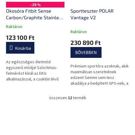
–29 %
Okosóra Fitbit Sense
Sportteszter POLAR
Carbon/Graphite Stainless
Vantage V2
Steel
Raktáron
A
Raktáron
termék
123 100 Ft
átlagos
230 890 Ft
értékelése
Kosárba
5-
BŐVEBBEN
ből
0,0
Az egészséges életmód
Prémium sportóra azoknak, akik
csillag.
egyszerű módja! Szívritmus-
maximálisan szeretnének
felmérést kínál az EKG
edzeni! Semmi sem lesz
alkalmazással, a csuklón lévő
akadálya a beépített GPS-nek, a
bőrhőmérséklet-érzékelővel,
kültéri funkcióknak és a
figyelmmel kíséri a
teljesítménytesztek átfogó
stresszkezelésedet és...
összesen
12
termék
L
sorozatának...
i
s
L
t
á
a
b
i
l
r