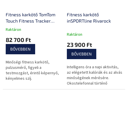
Fitness karkötő TomTom
Fitness karkötő
Touch Fitness Tracker
inSPORTline Rivarock
Cardio
Raktáron
A
Raktáron
termék
82 700 Ft
átlagos
23 900 Ft
értékelése
BŐVEBBEN
5-
BŐVEBBEN
ből
Minőségi fitness karkötő,
0,0
Intelligens óra a napi aktivitás,
pulzusmérő, figyeli a
csillag.
az elégetett kalóriák és az alvás
testmozgást, érintő képernyő,
minőségének mérésére.
kényelmes szíj.
Okostelefonnal történő
kommunikáció, hívás és
üzenetküldés, és még sok más.