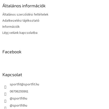
é
á
Általános információk
c
n
y
Általános szerződési feltételek
í
Adatkezelési tájékoztató
t
Információk
á
s
Lépj velünk kapcsolatba
e
l
e
m
Facebook
e
i
Kapcsolat
sportfit
@
sportfit.hu
06706293861
@sportfithu
@sportfithu