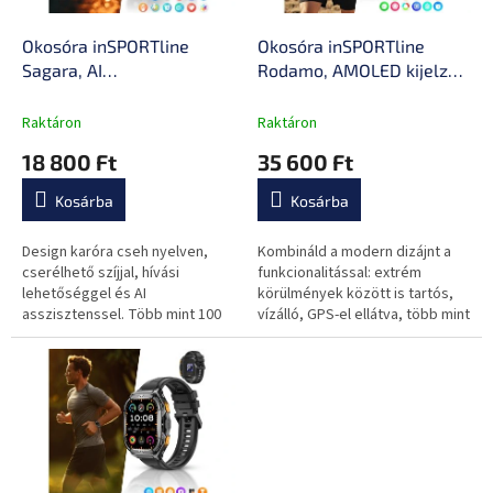
s
k
e
l
Okosóra inSPORTline
Okosóra inSPORTline
i
Sagara, AI
Rodamo, AMOLED kijelző,
s
hangasszisztens,
légzőgyakorlatok,
t
alvásfigyelés,
értesítések
Raktáron
Raktáron
á
telefonhívások
mobilalkalmazásokból,
18 800 Ft
35 600 Ft
j
kezdeményezése, gyors
gyors töltés, hosszú
a
töltés, nagyszerű
akkumulátor-üzemidő
Kosárba
Kosárba
akkumulátor-üzemidő
Design karóra cseh nyelven,
Kombináld a modern dizájnt a
cserélhető szíjjal, hívási
funkcionalitással: extrém
lehetőséggel és AI
körülmények között is tartós,
asszisztenssel. Több mint 100
vízálló, GPS-el ellátva, több mint
sportolási mód és akár 25
100 sportmóddal és a csuklóról
napos akkumulátor-üzemidő.
történő telefonálás...