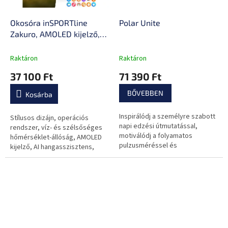
Okosóra inSPORTline
Polar Unite
Zakuro, AMOLED kijelző,
légzőgyakorlatok,
értesítések
Raktáron
Raktáron
mobilalkalmazásokból,
37 100 Ft
71 390 Ft
gyors töltés, hosszú
akkumulátor-üzemidő
BŐVEBBEN
Kosárba
Inspirálódj a személyre szabott
Stílusos dizájn, operációs
napi edzési útmutatással,
rendszer, víz- és szélsőséges
motiválódj a folyamatos
hőmérséklet-állóság, AMOLED
pulzusméréssel és
kijelző, AI hangasszisztens,
aktivitáskövetéssel, és értsd
több mint 100 sportmód,
meg jobban a tested az
hosszú akkumulátor-üzemidő és
automatikus alvási és...
gyorstöltés.