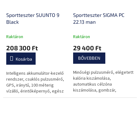
Sportteszter SUUNTO 9
Sportteszter SIGMA PC
Black
22.13 man
Raktáron
Raktáron
208 300 Ft
29 400 Ft
BŐVEBBEN
Kosárba
Minőségi pulzusmérő, elégetett
Intelligens akkumulátor-kezelő
kalória kiszámolása,
rendszer, csuklós pulzusmérő,
automatikus célzóna
GPS, iránytű, 100 méterig
kiszámolása, gombzár,
vízálló, érintőképernyő, egész
megvilágítás, vízálló.
napos aktivitásfigyelés.