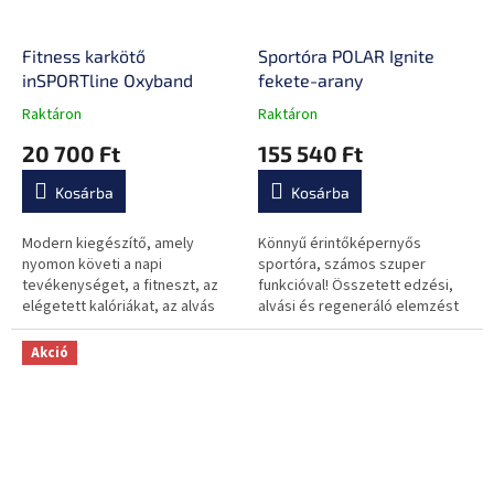
Fitness karkötő
Sportóra POLAR Ignite
inSPORTline Oxyband
fekete-arany
Raktáron
Raktáron
A
A
termék
termék
20 700 Ft
155 540 Ft
átlagos
átlagos
értékelése
értékelése
Kosárba
Kosárba
5-
5-
ből
ből
0,0
0,0
Modern kiegészítő, amely
Könnyű érintőképernyős
csillag.
csillag.
nyomon követi a napi
sportóra, számos szuper
tevékenységet, a fitneszt, az
funkcióval! Összetett edzési,
elégetett kalóriákat, az alvás
alvási és regeneráló elemzést
minőségét, kompatibilis az
kapsz, és nincs más dolgod
okostelefonokkal, szöveges
mint növelni a teljesítményed!
Akció
üzenet / bejövő...