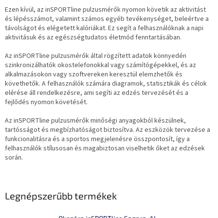
Ezen kívül, az inSPORTline pulzusmérők nyomon követik az aktivitást
és lépésszámot, valamint számos egyéb tevékenységet, beleértve a
távolságot és elégetett kalóriákat. Ez segít a felhasználóknak a napi
aktivitásuk és az egészségtudatos életmód fenntartásában.
Az inSPORTline pulzusmérők által rögzített adatok könnyedén
szinkronizálhatók okostelefonokkal vagy számítógépekkel, és az
alkalmazásokon vagy szoftvereken keresztül elemzhetők és
követhetők. A felhasználók számára diagramok, statisztikák és célok
elérése áll rendelkezésre, ami segíti az edzés tervezését és a
fejlődés nyomon követését.
Az inSPORTline pulzusmérők minőségi anyagokból készülnek,
tartósságot és megbízhatóságot biztosítva. Az eszközök tervezése a
funkcionalitásra és a sportos megjelenésre összpontosít, így a
felhasználók stílusosan és magabiztosan viselhetik őket az edzések
során.
Legnépszerűbb termékek