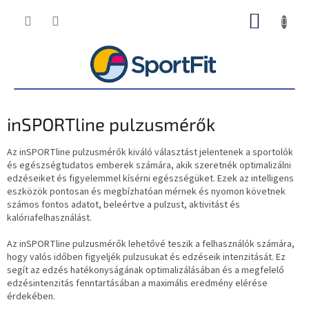
Ugrás
KOSÁR
a
fő
tartalomhoz
inSPORTline pulzusmérők
Az inSPORTline pulzusmérők kiváló választást jelentenek a sportolók
és egészségtudatos emberek számára, akik szeretnék optimalizálni
edzéseiket és figyelemmel kísérni egészségüket. Ezek az intelligens
eszközök pontosan és megbízhatóan mérnek és nyomon követnek
számos fontos adatot, beleértve a pulzust, aktivitást és
kalóriafelhasználást.
Az inSPORTline pulzusmérők lehetővé teszik a felhasználók számára,
hogy valós időben figyeljék pulzusukat és edzéseik intenzitását. Ez
segít az edzés hatékonyságának optimalizálásában és a megfelelő
edzésintenzitás fenntartásában a maximális eredmény elérése
érdekében.