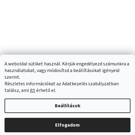
A weboldal sütiket használ. Kérjük engedélyezd számunkra a
használatukat, vagy módosítsd a beállításokat igényeid
szerint.
Részletes információkat az Adatkezelés szabályzatban
Shoptet készítette
találsz, ami
itt
érhető el.
Copyright 2026
Sportfit.hu
. Minden jog fenntartva.
Süti beállítások
Beállítások
szerkesztése
Elfogadom