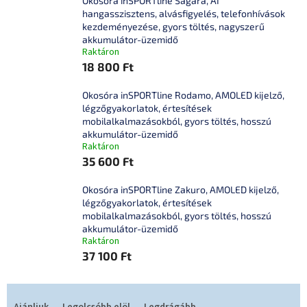
Okosóra inSPORTline Sagara, AI
hangasszisztens, alvásfigyelés, telefonhívások
kezdeményezése, gyors töltés, nagyszerű
akkumulátor-üzemidő
Raktáron
18 800 Ft
Okosóra inSPORTline Rodamo, AMOLED kijelző,
légzőgyakorlatok, értesítések
mobilalkalmazásokból, gyors töltés, hosszú
akkumulátor-üzemidő
Raktáron
35 600 Ft
Okosóra inSPORTline Zakuro, AMOLED kijelző,
légzőgyakorlatok, értesítések
mobilalkalmazásokból, gyors töltés, hosszú
akkumulátor-üzemidő
Raktáron
37 100 Ft
T
e