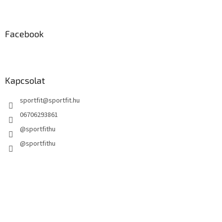
e
l
e
m
Facebook
e
i
Kapcsolat
sportfit
@
sportfit.hu
06706293861
@sportfithu
@sportfithu