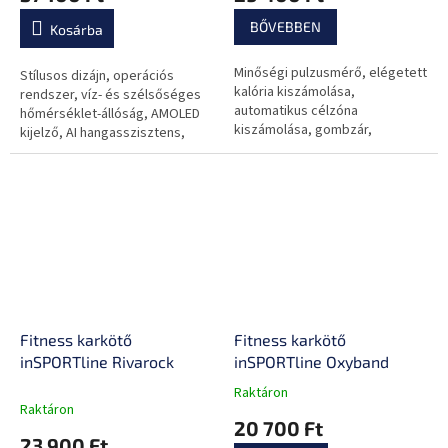
akkumulátor-üzemidő
BŐVEBBEN
Kosárba
Minőségi pulzusmérő, elégetett
Stílusos dizájn, operációs
kalória kiszámolása,
rendszer, víz- és szélsőséges
automatikus célzóna
hőmérséklet-állóság, AMOLED
kiszámolása, gombzár,
kijelző, AI hangasszisztens,
megvilágítás, vízálló.
több mint 100 sportmód,
hosszú akkumulátor-üzemidő és
gyorstöltés.
Fitness karkötő
Fitness karkötő
inSPORTline Rivarock
inSPORTline Oxyband
Raktáron
A
Raktáron
termék
20 700 Ft
átlagos
23 900 Ft