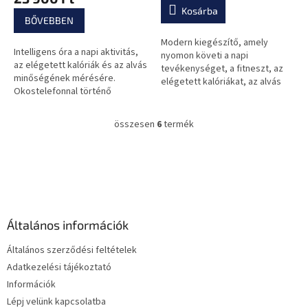
értékelése
Kosárba
5-
BŐVEBBEN
ből
0,0
Modern kiegészítő, amely
Intelligens óra a napi aktivitás,
csillag.
nyomon követi a napi
az elégetett kalóriák és az alvás
tevékenységet, a fitneszt, az
minőségének mérésére.
elégetett kalóriákat, az alvás
Okostelefonnal történő
minőségét, kompatibilis az
kommunikáció, hívás és
okostelefonokkal, szöveges
üzenetküldés, és még sok más.
üzenet / bejövő...
összesen
6
termék
L
i
s
L
t
á
a
b
i
l
r
é
á
Általános információk
c
n
y
Általános szerződési feltételek
í
Adatkezelési tájékoztató
t
Információk
á
s
Lépj velünk kapcsolatba