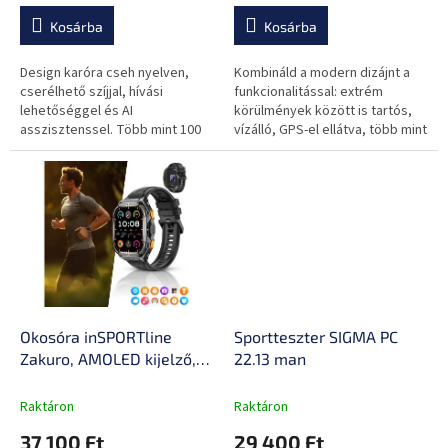
a
töltés, nagyszerű
akkumulátor-üzemidő
Kosárba
Kosárba
akkumulátor-üzemidő
Design karóra cseh nyelven,
Kombináld a modern dizájnt a
cserélhető szíjjal, hívási
funkcionalitással: extrém
lehetőséggel és AI
körülmények között is tartós,
asszisztenssel. Több mint 100
vízálló, GPS-el ellátva, több mint
sportolási mód és akár 25
100 sportmóddal és a csuklóról
napos akkumulátor-üzemidő.
történő telefonálás...
Okosóra inSPORTline
Sportteszter SIGMA PC
Zakuro, AMOLED kijelző,
22.13 man
légzőgyakorlatok,
értesítések
Raktáron
Raktáron
mobilalkalmazásokból,
37 100 Ft
29 400 Ft
gyors töltés, hosszú