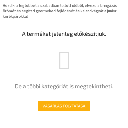
Hozd ki a legtöbbet a szabadban töltött időből, élvezd a bringázás
örömét és segítsd gyermeked fejlődését és kalandvágyát a junior
kerékpárokkal!
A terméket jelenleg előkészítjük.
De a többi kategóriát is megtekintheti.
VÁSÁRLÁS FOLYTATÁSA
L