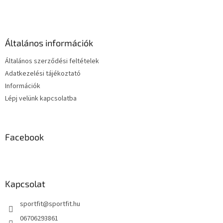
á
b
l
é
Általános információk
c
Általános szerződési feltételek
Adatkezelési tájékoztató
Információk
Lépj velünk kapcsolatba
Facebook
Kapcsolat
sportfit
@
sportfit.hu
06706293861