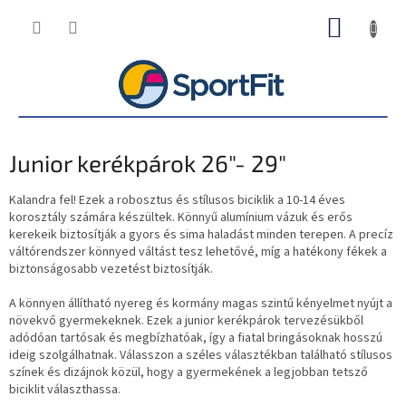
Ugrás
KOSÁR
a
fő
tartalomhoz
Junior kerékpárok 26"- 29"
Kalandra fel! Ezek a robosztus és stílusos biciklik a 10-14 éves
korosztály számára készültek. Könnyű alumínium vázuk és erős
kerekeik biztosítják a gyors és sima haladást minden terepen. A precíz
váltórendszer könnyed váltást tesz lehetővé, míg a hatékony fékek a
biztonságosabb vezetést biztosítják.
A könnyen állítható nyereg és kormány magas szintű kényelmet nyújt a
növekvő gyermekeknek. Ezek a junior kerékpárok tervezésükből
adódóan tartósak és megbízhatóak, így a fiatal bringásoknak hosszú
ideig szolgálhatnak. Válasszon a széles választékban található stílusos
színek és dizájnok közül, hogy a gyermekének a legjobban tetsző
biciklit választhassa.