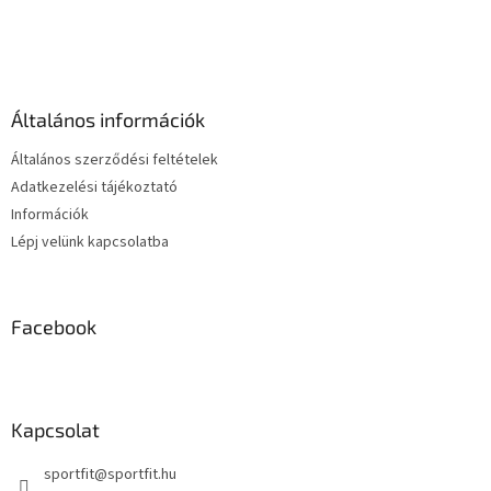
s
L
t
á
a
b
i
l
r
é
á
Általános információk
c
n
y
Általános szerződési feltételek
í
Adatkezelési tájékoztató
t
Információk
á
s
Lépj velünk kapcsolatba
e
l
e
m
Facebook
e
i
Kapcsolat
sportfit
@
sportfit.hu