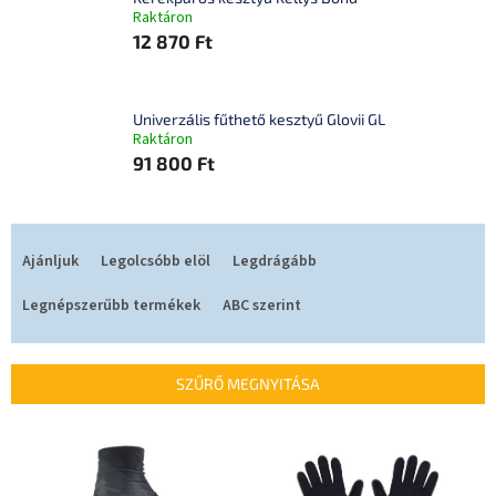
Raktáron
12 870 Ft
Univerzális fűthető kesztyű Glovii GL
Raktáron
91 800 Ft
T
e
Ajánljuk
Legolcsóbb elöl
Legdrágább
r
m
Legnépszerűbb termékek
ABC szerint
é
k
e
SZŰRŐ MEGNYITÁSA
k
r
T
e
e
n
r