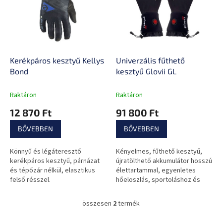
d
m
e
é
z
k
é
e
s
k
e
l
Kerékpáros kesztyű Kellys
Univerzális fűthető
i
Bond
kesztyű Glovii GL
s
t
Raktáron
Raktáron
á
12 870 Ft
91 800 Ft
j
a
BŐVEBBEN
BŐVEBBEN
Könnyű és légáteresztő
Kényelmes, fűthető kesztyű,
kerékpáros kesztyű, párnázat
újratölthető akkumulátor hosszú
és tépőzár nélkül, elasztikus
élettartammal, egyenletes
felső résszel.
hőeloszlás, sportoláshoz és
mindennapi használatra.
összesen
2
termék
L
i