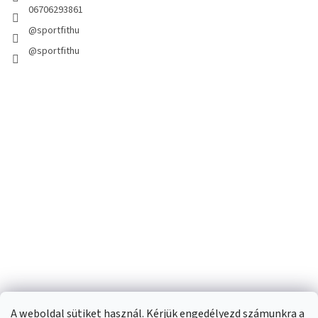
06706293861
@sportfithu
@sportfithu
A weboldal sütiket használ. Kérjük engedélyezd számunkra a