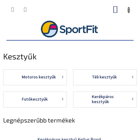
Ugrás
KOSÁR
a
fő
tartalomhoz
Kesztyűk
Motoros kesztyűk
Téli kesztyűk
Kerékpáros
Futókesztyűk
kesztyűk
Legnépszerűbb termékek
Kerékpáros kesztyű Kellys Bond