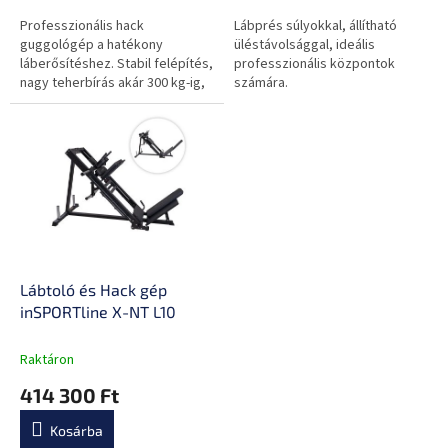
Professzionális hack
Lábprés súlyokkal, állítható
guggológép a hatékony
üléstávolsággal, ideális
láberősítéshez. Stabil felépítés,
professzionális központok
nagy teherbírás akár 300 kg-ig,
számára.
ergonomikus kartámaszok és
sima mozgás a biztonságos és
kényelmes...
Lábtoló és Hack gép
inSPORTline X-NT L10
Raktáron
414 300 Ft
Kosárba