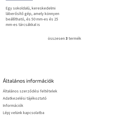
Egy sokoldalú, kereskedelmi
láberősítő gép, amely könnyen
beállítható, és 50 mm-es és 25
mm-es tárcsákkal is
kiegészítheted!
összesen
3
termék
L
i
s
L
t
á
a
b
i
l
r
é
á
Általános információk
c
n
y
Általános szerződési feltételek
í
Adatkezelési tájékoztató
t
Információk
á
s
Lépj velünk kapcsolatba
e
l
e