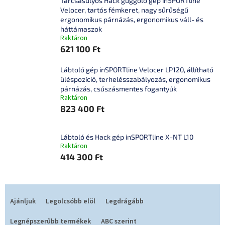
Tárcsasúlyos Hack guggoló gép inSPORTline
Velocer, tartós fémkeret, nagy sűrűségű
ergonomikus párnázás, ergonomikus váll- és
háttámaszok
Raktáron
621 100 Ft
Lábtoló gép inSPORTline Velocer LP120, állítható
üléspozíció, terhelésszabályozás, ergonomikus
párnázás, csúszásmentes fogantyúk
Raktáron
823 400 Ft
Lábtoló és Hack gép inSPORTline X-NT L10
Raktáron
414 300 Ft
T
e
Ajánljuk
Legolcsóbb elöl
Legdrágább
r
m
Legnépszerűbb termékek
ABC szerint