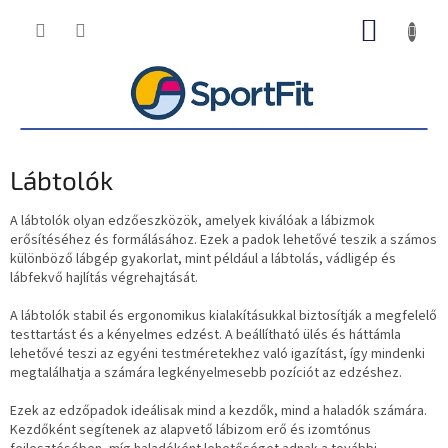
Ugrás
KOSÁR
a
fő
tartalomhoz
Lábtolók
A lábtolók olyan edzőeszközök, amelyek kiválóak a lábizmok
erősítéséhez és formálásához. Ezek a padok lehetővé teszik a számos
különböző lábgép gyakorlat, mint például a lábtolás, vádligép és
lábfekvő hajlítás végrehajtását.
A lábtolók stabil és ergonomikus kialakításukkal biztosítják a megfelelő
testtartást és a kényelmes edzést. A beállítható ülés és háttámla
lehetővé teszi az egyéni testméretekhez való igazítást, így mindenki
megtalálhatja a számára legkényelmesebb pozíciót az edzéshez.
Ezek az edzőpadok ideálisak mind a kezdők, mind a haladók számára.
Kezdőként segítenek az alapvető lábizom erő és izomtónus