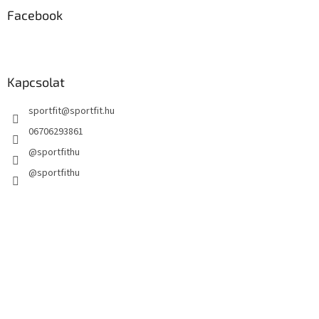
m
Facebook
e
i
Kapcsolat
sportfit
@
sportfit.hu
06706293861
@sportfithu
@sportfithu