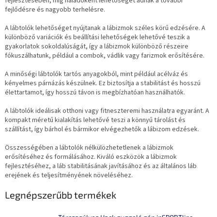
fejlesztésében, míg haladóként lehetőséget adnak a további
fejlődésre és nagyobb terhelésre.
A lábtolók lehetőséget nyújtanak a lábizmok széles körű edzésére. A
különböző variációk és beállítási lehetőségek lehetővé teszik a
gyakorlatok sokoldalúságát, így a lábizmok különböző részeire
fókuszálhatunk, például a combok, vádlik vagy farizmok erősítésére.
A minőségi lábtolók tartós anyagokból, mint például acélváz és
kényelmes párnázás készülnek. Ez biztosítja a stabilitást és hosszú
élettartamot, így hosszú távon is megbízhatóan használhatók.
A lábtolók ideálisak otthoni vagy fitneszteremi használatra egyaránt. A
kompakt méretű kialakítás lehetővé teszi a könnyű tárolást és
szállítást, így bárhol és bármikor elvégezhetők a lábizom edzések.
Összességében a lábtolók nélkülözhetetlenek a lábizmok
erősítéséhez és formálásához. Kiváló eszközök a lábizmok
fejlesztéséhez, a láb stabilitásának javításához és az általános láb
erejének és teljesítményének növeléséhez.
Legnépszerűbb termékek