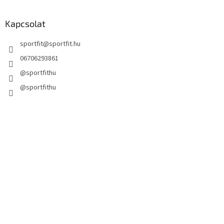
Kapcsolat
sportfit
@
sportfit.hu
06706293861
@sportfithu
@sportfithu