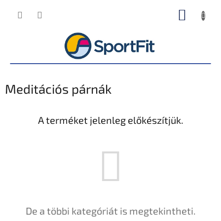
Ugrás
KOSÁR
a
fő
tartalomhoz
Meditációs párnák
A terméket jelenleg előkészítjük.
De a többi kategóriát is megtekintheti.