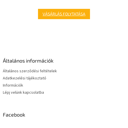
VÁSÁRLÁS FOLYTATÁSA
L
á
b
l
é
Általános információk
c
Általános szerződési feltételek
Adatkezelési tájékoztató
Információk
Lépj velünk kapcsolatba
Facebook