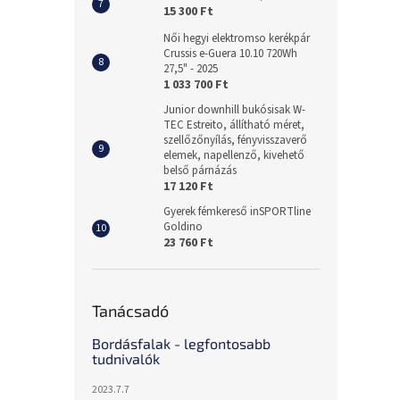
15 300 Ft
Női hegyi elektromso kerékpár
Crussis e-Guera 10.10 720Wh
27,5" - 2025
1 033 700 Ft
Junior downhill bukósisak W-
TEC Estreito, állítható méret,
szellőzőnyílás, fényvisszaverő
elemek, napellenző, kivehető
belső párnázás
17 120 Ft
Gyerek fémkereső inSPORTline
Goldino
23 760 Ft
Tanácsadó
Bordásfalak - legfontosabb
tudnivalók
2023.7.7