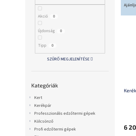
l
e
Ajánlj
r
Akció
0
m
T
é
e
k
Újdonság
0
r
e
m
k
Tipp
0
é
r
k
e
SZŰRŐ MEGJELENÍTÉSE
e
n
k
d
l
e
Kategóriák
i
z
Kategóriák
átugrása
Kerék
s
é
t
s
Kert
á
e
Kerékpár
j
Professzionális edzőtermi gépek
a
Kölcsönző
6 20
Profi edzőtermi gépek