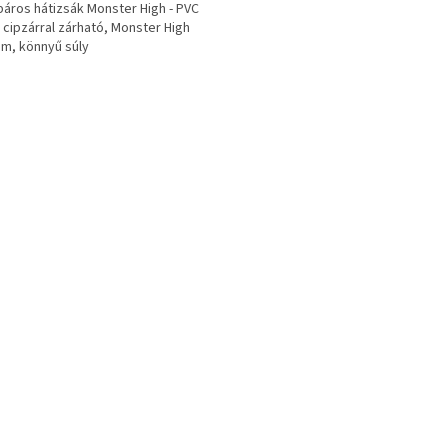
áros hátizsák Monster High - PVC
 cipzárral zárható, Monster High
m, könnyű súly
L
i
s
t
a
i
r
á
n
y
í
t
á
s
e
l
e
m
e