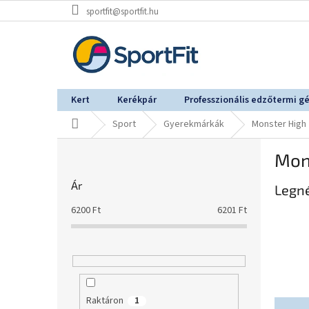
Ugrás
sportfit@sportfit.hu
a
fő
tartalomhoz
Kert
Kerékpár
Professzionális edzőtermi g
Kezdőlap
Sport
Gyerekmárkák
Monster High
O
Mon
l
d
Ár
Legn
a
l
6200
Ft
6201
Ft
s
ó
p
a
n
e
Raktáron
1
T