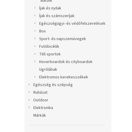
Barbie
Íjak és nyilak
Íjak és számszeríjak
Egészségügyi- és védőfelszerelések
Box
Sport- és napszemüvegek
Futóbiciklik
Téli sportok
Hoverboardok és cityboardok
Ugrólábak
Elektromos kerekesszékek
Egészség és szépség
Ruházat
Outdoor
Elektronika
Márkák