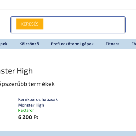
KERESÉS
épek
Kölcsönző
Profi edzőtermi gépek
Fitness
Eb
ster High
épszerűbb termékek
Kerékpáros hátizsák
Monster High
Raktáron
6 200 Ft