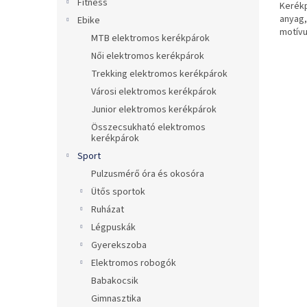
Fitness
Kerékp
anyag,
Ebike
motívu
MTB elektromos kerékpárok
Női elektromos kerékpárok
Trekking elektromos kerékpárok
Városi elektromos kerékpárok
Junior elektromos kerékpárok
Összecsukható elektromos
kerékpárok
Sport
Pulzusmérő óra és okosóra
Ütős sportok
Ruházat
Légpuskák
Gyerekszoba
Elektromos robogók
Babakocsik
Gimnasztika