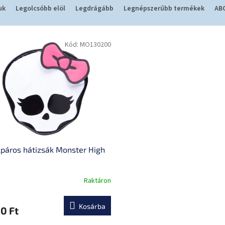
uk
Legolcsóbb elöl
Legdrágább
Legnépszerűbb termékek
ABC
Kód:
MO130200
páros hátizsák Monster High
Raktáron
Kosárba
0 Ft