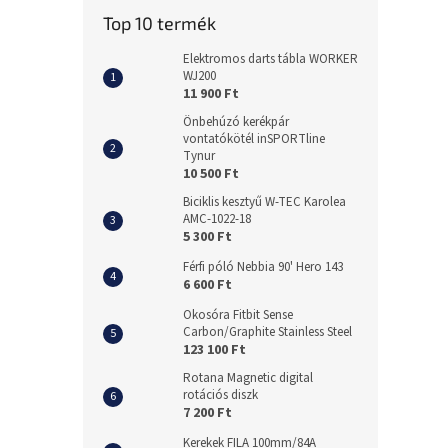
Top 10 termék
Elektromos darts tábla WORKER
WJ200
11 900 Ft
Önbehúzó kerékpár
vontatókötél inSPORTline
Tynur
10 500 Ft
Biciklis kesztyű W-TEC Karolea
AMC-1022-18
5 300 Ft
Férfi póló Nebbia 90' Hero 143
6 600 Ft
Okosóra Fitbit Sense
Carbon/Graphite Stainless Steel
123 100 Ft
Rotana Magnetic digital
rotációs diszk
7 200 Ft
Kerekek FILA 100mm/84A