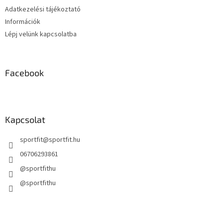
í
Adatkezelési tájékoztató
t
Információk
á
s
Lépj velünk kapcsolatba
e
l
e
m
Facebook
e
i
Kapcsolat
sportfit
@
sportfit.hu
06706293861
@sportfithu
@sportfithu