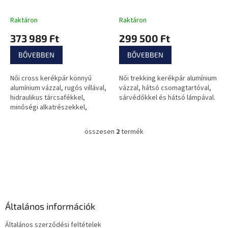
s
Shimano Cues 18
fékek, Kenda
t
sebességes váltó, SR
gumiabroncsok, Shimano
Raktáron
Raktáron
á
Suntour rugóvilla
váltó
373 989 Ft
299 500 Ft
j
a
BŐVEBBEN
BŐVEBBEN
Női cross kerékpár könnyű
Női trekking kerékpár alumínium
alumínium vázzal, rugós villával,
vázzal, hátsó csomagtartóval,
hidraulikus tárcsafékkel,
sárvédőkkel és hátsó lámpával.
minőségi alkatrészekkel,
terepre és túra útvonalakra
egyaránt alkalmas.
összesen
2
termék
L
i
s
L
t
á
a
b
i
l
r
é
á
Általános információk
c
n
y
Általános szerződési feltételek