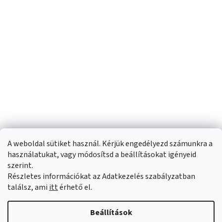
A weboldal sütiket használ. Kérjük engedélyezd számunkra a
használatukat, vagy módosítsd a beállításokat igényeid
szerint.
Részletes információkat az Adatkezelés szabályzatban
Shoptet készítette
találsz, ami
itt
érhető el.
Copyright 2026
Sportfit.hu
. Minden jog fenntartva.
Süti beállítások
Beállítások
szerkesztése