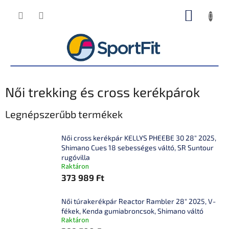
Ugrás
KOSÁR
a
fő
tartalomhoz
Női trekking és cross kerékpárok
Legnépszerűbb termékek
Női cross kerékpár KELLYS PHEEBE 30 28" 2025,
Shimano Cues 18 sebességes váltó, SR Suntour
rugóvilla
Raktáron
373 989 Ft
Női túrakerékpár Reactor Rambler 28" 2025, V-
fékek, Kenda gumiabroncsok, Shimano váltó
Raktáron