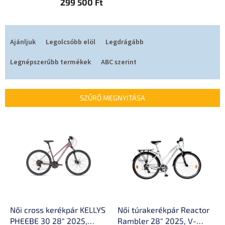
299 500 Ft
T
e
Ajánljuk
Legolcsóbb elöl
Legdrágább
r
m
Legnépszerűbb termékek
ABC szerint
é
k
e
SZŰRŐ MEGNYITÁSA
k
r
T
e
e
n
r
d
m
e
é
z
k
é
e
s
k
e
l
Női cross kerékpár KELLYS
Női túrakerékpár Reactor
i
PHEEBE 30 28" 2025,
Rambler 28" 2025, V-