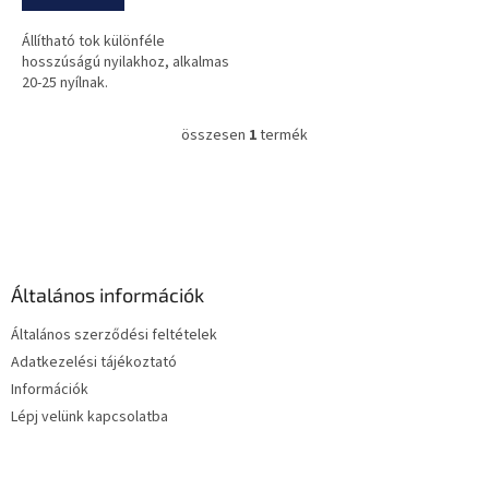
Állítható tok különféle
hosszúságú nyilakhoz, alkalmas
20-25 nyílnak.
összesen
1
termék
L
i
s
L
t
á
a
b
i
l
r
é
á
Általános információk
c
n
y
Általános szerződési feltételek
í
Adatkezelési tájékoztató
t
Információk
á
s
Lépj velünk kapcsolatba
e
l
e