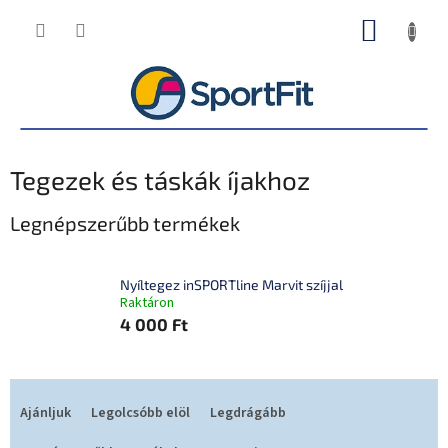
Ugrás
KOSÁR
a
fő
tartalomhoz
Tegezek és táskák íjakhoz
Legnépszerűbb termékek
Nyíltegez inSPORTline Marvit szíjjal
Raktáron
4 000 Ft
T
e
Ajánljuk
Legolcsóbb elöl
Legdrágább
r