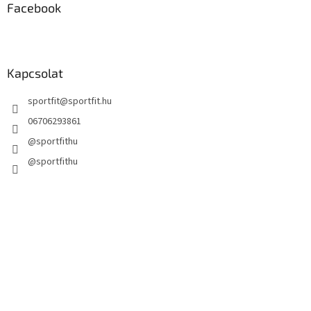
m
Facebook
e
i
Kapcsolat
sportfit
@
sportfit.hu
06706293861
@sportfithu
@sportfithu