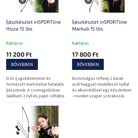
k
é
e
s
k
e
l
Íjászkészlet inSPORTline
Íjászkészlet inSPORTline
i
Hizza 15 lbs
Markub 15 lbs
s
t
Raktáron
Raktáron
á
11 200 Ft
17 800 Ft
j
a
BŐVEBBEN
BŐVEBBEN
Erős íj ujjvédelemmel és
Biztonságos reflexíj 2 darab
formázott markolattal fiatalabb
acél heggyel rendelkező nyíllal
íjászoknak. A csomagolásban
és alkarvédővel egy készletben
található 2 nyíl és papír céltábla.
- röviden szuper szórakozás
otthonra és a kertbe.