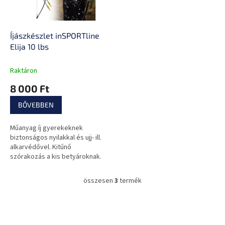
Íjászkészlet inSPORTline
Elija 10 lbs
Raktáron
8 000 Ft
BŐVEBBEN
Műanyag íj gyerekeknek
biztonságos nyilakkal és ujj- ill.
alkarvédővel. Kitűnő
szórakozás a kis betyároknak.
összesen
3
termék
L
i
s
L
t
á
a