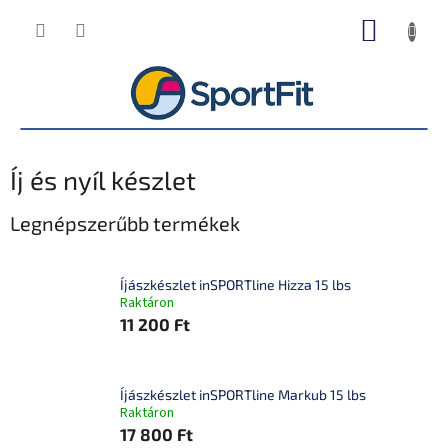
Ugrás
KOSÁR
a
fő
tartalomhoz
Íj és nyíl készlet
Legnépszerűbb termékek
Íjászkészlet inSPORTline Hizza 15 lbs
Raktáron
11 200 Ft
Íjászkészlet inSPORTline Markub 15 lbs
Raktáron
17 800 Ft