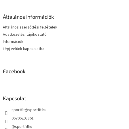
b
i
l
r
é
á
Általános információk
c
n
y
Általános szerződési feltételek
í
Adatkezelési tájékoztató
t
Információk
á
s
Lépj velünk kapcsolatba
e
l
e
m
Facebook
e
i
Kapcsolat
sportfit
@
sportfit.hu
06706293861
@sportfithu