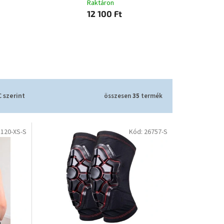
Raktáron
12 100 Ft
 szerint
összesen
35
termék
8120-XS-S
Kód:
26757-S