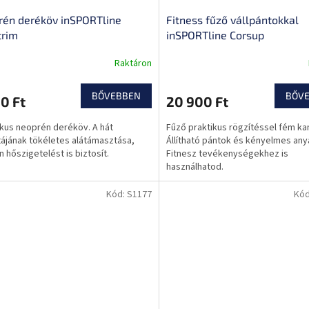
én deréköv inSPORTline
Fitness fűző vállpántokkal
trim
inSPORTline Corsup
Raktáron
BŐVEBBEN
BŐV
0 Ft
20 900 Ft
ikus neoprén deréköv. A hát
Fűző praktikus rögzítéssel fém k
ájának tökéletes alátámasztása,
Állítható pántok és kényelmes any
 hőszigetelést is biztosít.
Fitnesz tevékenységekhez is
használhatod.
Kód:
S1177
Kó