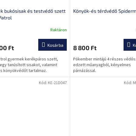
k bukósisak és testvédő szett
Könyök-és térdvédő Spider
atrol
Raktáron
Kosárba
K
00 Ft
8 800 Ft
trol gyermek kerékpáros szett,
Pókember mintájú 4 részes védős
egy tanúsított sisakot, valamint
edzett műanyagból, kényelmes
és könyökvédőt tartalmaz.
párnázással.
Kód:
KE-21D047
Kód:
M