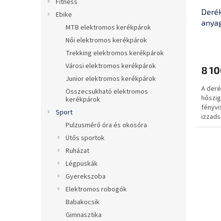
i
Fitness
z
Derék
s
é
Ebike
anyag
t
s
MTB elektromos kerékpárok
fényv
á
e
Női elektromos kerékpárok
tépőz
j
Trekking elektromos kerékpárok
kiala
a
Városi elektromos kerékpárok
8 10
Junior elektromos kerékpárok
A deré
Összecsukható elektromos
hőszig
kerékpárok
fényvi
Sport
izzads
Pulzusmérő óra és okosóra
anyag.
Ütős sportok
Ruházat
Légpuskák
Gyerekszoba
Elektromos robogók
Babakocsik
Gimnasztika