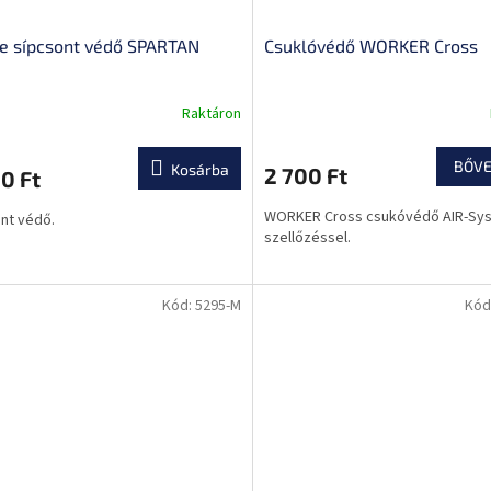
e sípcsont védő SPARTAN
Csuklóvédő WORKER Cross
Raktáron
BŐV
Kosárba
2 700 Ft
0 Ft
WORKER Cross csukóvédő AIR-Sy
nt védő.
szellőzéssel.
Kód:
5295-M
Kód