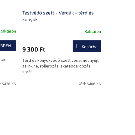
Testvédő szett - Verdák - térd és
könyök
Raktáron
Raktáron
A
termék
átlagos
EBBEN
Kosárba
9 300 Ft
értékelése
5-
stem
Térd és könyökvédő szett védelmet nyújt
ből
az in-line, rollerozás, skateboardozás
0,0
során.
csillag.
:
5478-XS
Kód:
5486-XS