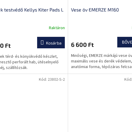
k testvédő Kellys Kiter Pads L
Vese öv EMERZE M160
Raktáron
BŐV
Kosárba
6 600 Ft
0 Ft
Minőségi, EMERZE márkájú vese öv
k térd- és könyökvédő készlet,
maximális vese és derék védelem
resztő perforált hab, ütéselnyelő
anatómiai forma, tépőzáras felcsa
éj, szállítózsák.
Kód:
23802-S-2
Kód