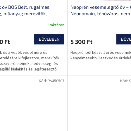
 öv BOS Belt, rugalmas
Neoprén vesemelegítő öv –
, műanyag merevítők,
Neodomain, tépőzáras, nem
isszaverő logó, strapabíró
mérgező anyag
Raktáron
áras rendszer, anatómiai
kítás
BŐVEBBEN
BŐV
0 Ft
5 300 Ft
k és a vesék védelmére és
Neoprénből készült erős vesemel
etelésére kifejlesztve, merevítők,
kényelmesebb illeszkedés érdek
sszaverő elemek, nedvesség- és
ágálló kialakítás és légáteresztő
Kód:
PA450507
Kód: