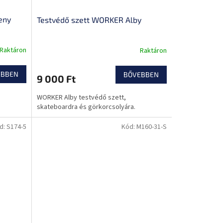
eny
Testvédő szett WORKER Alby
Raktáron
Raktáron
EBBEN
BŐVEBBEN
9 000 Ft
WORKER Alby testvédő szett,
skateboardra és görkorcsolyára.
d:
S174-5
Kód:
M160-31-S