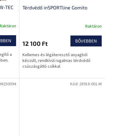
 W-TEC
Térdvédő inSPORTline Gomito
Raktáron
Raktáron
EBBEN
BŐVEBBEN
12 100 Ft
egítő a
Kellemes és légáteresztő anyagból
ében.
készült, rendkívül rugalmas térdvédő
csúszásgátló csíkkal.
SM250094
Kód:
28918-001-M