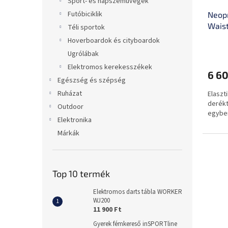
Sport- és napszemüvegek
Futóbiciklik
Neopr
Wais
Téli sportok
Hoverboardok és cityboardok
Ugrólábak
Elektromos kerekesszékek
6 60
Egészség és szépség
Ruházat
Elaszt
derékt
Outdoor
egyben
Elektronika
Márkák
Top 10 termék
Elektromos darts tábla WORKER
WJ200
11 900 Ft
Gyerek fémkereső inSPORTline