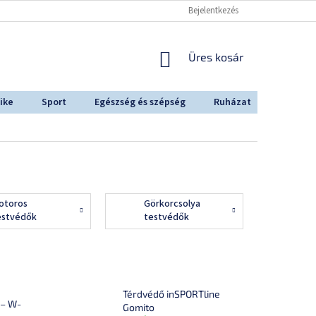
Bejelentkezés
KOSÁR
Üres kosár
ike
Sport
Egészség és szépség
Ruházat
Outdoo
otoros
Görkorcsolya
estvédők
testvédők
Térdvédő inSPORTline
 – W-
Gomito