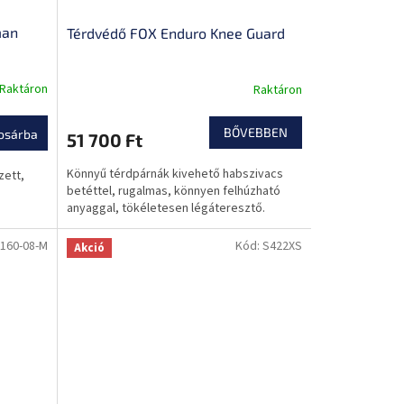
man
Térdvédő FOX Enduro Knee Guard
Raktáron
Raktáron
BŐVEBBEN
osárba
51 700 Ft
Könnyű térdpárnák kivehető habszivacs
zett,
betéttel, rugalmas, könnyen felhúzható
anyaggal, tökéletesen légáteresztő.
160-08-M
Kód:
S422XS
Akció