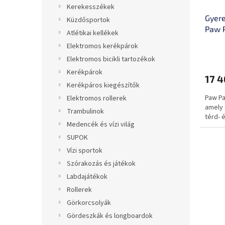
Kerekesszékek
Gyere
Küzdősportok
Paw P
Atlétikai kellékek
Elektromos kerékpárok
Elektromos bicikli tartozékok
Kerékpárok
17 4
Kerékpáros kiegészítők
Paw Pa
Elektromos rollerek
amely 
Trambulinok
térd- 
Medencék és vízi világ
SUPOK
Vízi sportok
Szórakozás és játékok
Labdajátékok
Rollerek
Görkorcsolyák
Gördeszkák és longboardok