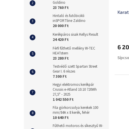
Goldino
23 760 Ft
Karat
Hintaló és futóbicikli
inSPORTline Zaldino
20 000 Ft
Kerékpáros sisak Kellys Result
24 420 Ft
6 20
Férfi fűthető mellény W-TEC
HEATstem
Sípcso
23 280 Ft
Testvédő szett Spartan Street
Gear I. 6 részes
7 300 Ft
Hegyi elektromos kerékpár
Crussis e-Atland 10.10 720Wh
27,5" - 2025
1 042 550 Ft
Fila görkorcsolya kerekek 100
mm/84A x 8 kerék, fehér
10 640 Ft
Fűthető motoros és síkesztyű W-