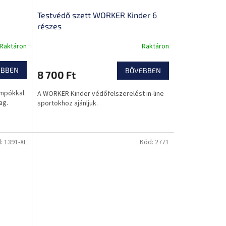
Testvédő szett WORKER Kinder 6
részes
Raktáron
Raktáron
EBBEN
BŐVEBBEN
8 700 Ft
ampókkal.
A WORKER Kinder védőfelszerelést in-line
ag.
sportokhoz ajánljuk.
d:
1391-XL
Kód:
2771