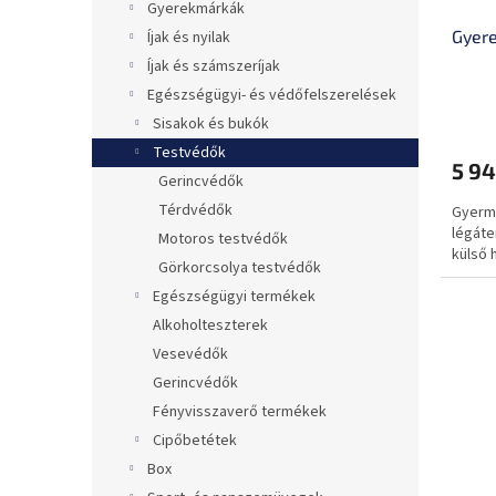
Gyerekmárkák
Gyere
Íjak és nyilak
Íjak és számszeríjak
Egészségügyi- és védőfelszerelések
Sisakok és bukók
Testvédők
5 94
Gerincvédők
Térdvédők
Gyerme
légáte
Motoros testvédők
külső h
Görkorcsolya testvédők
Egészségügyi termékek
Alkoholteszterek
Vesevédők
Gerincvédők
Fényvisszaverő termékek
Cipőbetétek
Box