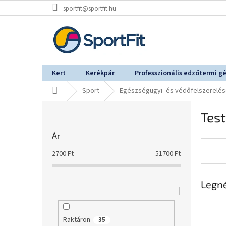
Ugrás
sportfit@sportfit.hu
a
fő
tartalomhoz
Kert
Kerékpár
Professzionális edzőtermi g
Kezdőlap
Sport
Egészségügyi- és védőfelszerelé
O
Tes
l
d
Ár
a
l
2700
Ft
51700
Ft
s
ó
Legn
p
a
n
e
Raktáron
35