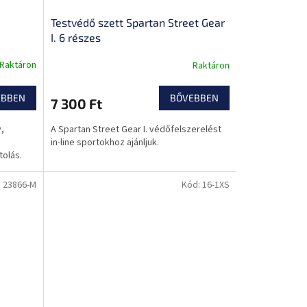
Testvédő szett Spartan Street Gear
I. 6 részes
Raktáron
Raktáron
EBBEN
BŐVEBBEN
7 300 Ft
,
A Spartan Street Gear I. védőfelszerelést
,
in-line sportokhoz ajánljuk.
tolás.
:
23866-M
Kód:
16-1XS