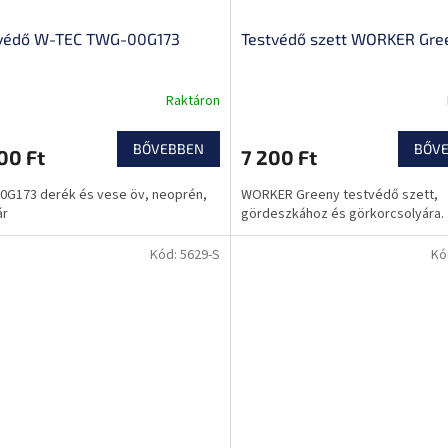
védő W-TEC TWG-00G173
Testvédő szett WORKER Gre
Raktáron
BŐVEBBEN
BŐV
00 Ft
7 200 Ft
0G173 derék és vese öv, neoprén,
WORKER Greeny testvédő szett,
ár
gördeszkához és görkorcsolyára.
Kód:
5629-S
Kó