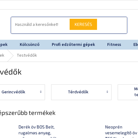
KERESÉS
épek
Kölcsönző
Profi edzőtermi gépek
Fitness
Eb
sek
Testvédők
tvédők
M
Gerincvédők
Térdvédők
t
épszerűbb termékek
Derék öv BOS Belt,
Neoprén
rugalmas anyag,
vesemelegítő öv