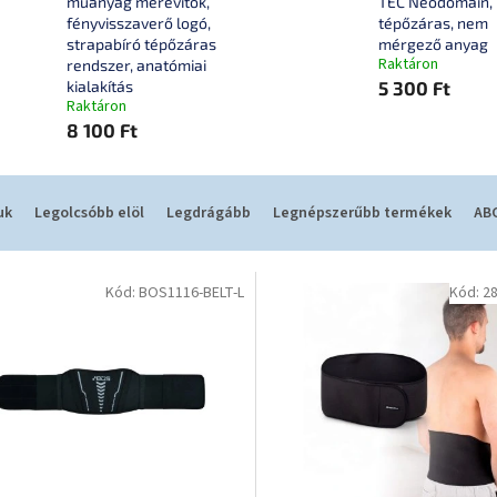
műanyag merevítők,
TEC Neodomain,
fényvisszaverő logó,
tépőzáras, nem
strapabíró tépőzáras
mérgező anyag
Raktáron
rendszer, anatómiai
kialakítás
5 300 Ft
Raktáron
8 100 Ft
uk
Legolcsóbb elöl
Legdrágább
Legnépszerűbb termékek
ABC
Kód:
BOS1116-BELT-L
Kód:
2