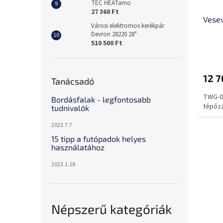
TEC HEATamo
27 360 Ft
Vese
Városi elektromos kerékpár
Devron 28220 28"
510 500 Ft
12 7
Tanácsadó
TWG-0
Bordásfalak - legfontosabb
tépőz
tudnivalók
2023.7.7
15 tipp a futópadok helyes
használatához
2023.1.18
Népszerű kategóriák