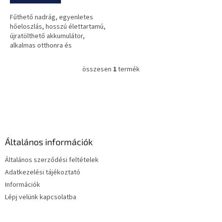
Fűthető nadrág, egyenletes
hőeloszlás, hosszú élettartamú,
újratölthető akkumulátor,
alkalmas otthonra és
szabadtérre is.
összesen
1
termék
L
i
s
L
t
á
a
b
i
l
r
é
á
Általános információk
c
n
y
Általános szerződési feltételek
í
Adatkezelési tájékoztató
t
Információk
á
s
Lépj velünk kapcsolatba
e
l