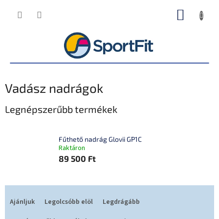
Ugrás
KOSÁR
a
fő
tartalomhoz
Vadász nadrágok
Legnépszerűbb termékek
Fűthető nadrág Glovii GP1C
Raktáron
89 500 Ft
T
e
Ajánljuk
Legolcsóbb elöl
Legdrágább
r