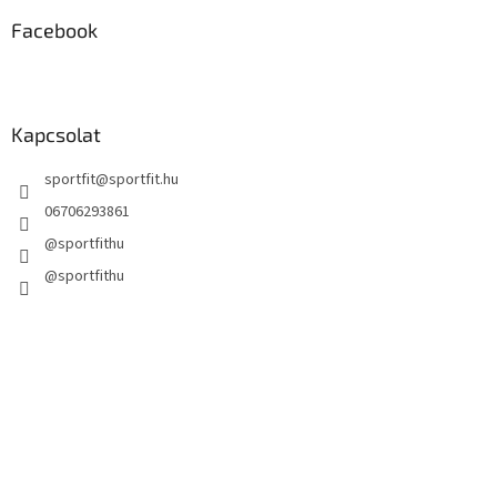
e
m
Facebook
e
i
Kapcsolat
sportfit
@
sportfit.hu
06706293861
@sportfithu
@sportfithu