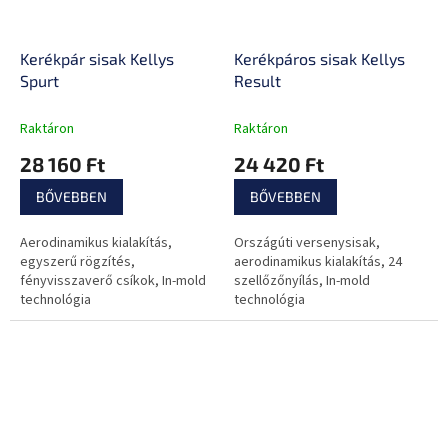
Kerékpár sisak Kellys
Kerékpáros sisak Kellys
Spurt
Result
Raktáron
Raktáron
28 160 Ft
24 420 Ft
BŐVEBBEN
BŐVEBBEN
Aerodinamikus kialakítás,
Országúti versenysisak,
egyszerű rögzítés,
aerodinamikus kialakítás, 24
fényvisszaverő csíkok, In-mold
szellőzőnyílás, In-mold
technológia
technológia