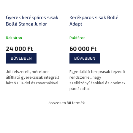
Gyerek kerékpáros sisak
Kerékpáros sisak Bollé
Bollé Stance Junior
Adapt
Raktáron
Raktáron
24 000 Ft
60 000 Ft
BŐVEBBEN
BŐVEBBEN
Jól felszerelt, méretben
Egyedülálló terepsisak fejvédő
állítható gyereksisak integrált
rendszerrel, nagy
hátsó LED-del és rovarhálóval.
szellőzőnyílásokkal és coolmax
párnázattal.
összesen
38
termék
L
i
s
L
t
á
a
b