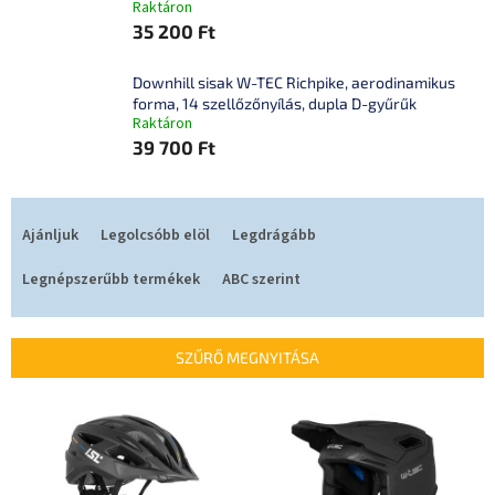
Raktáron
35 200 Ft
Downhill sisak W-TEC Richpike, aerodinamikus
forma, 14 szellőzőnyílás, dupla D-gyűrűk
Raktáron
39 700 Ft
T
e
Ajánljuk
Legolcsóbb elöl
Legdrágább
r
m
Legnépszerűbb termékek
ABC szerint
é
k
e
SZŰRŐ MEGNYITÁSA
k
r
T
e
e
n
r
d
m