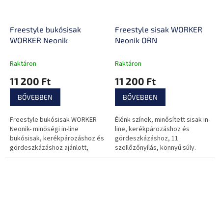
Freestyle bukósisak
Freestyle sisak WORKER
WORKER Neonik
Neonik ORN
Raktáron
Raktáron
11 200 Ft
11 200 Ft
BŐVEBBEN
BŐVEBBEN
Freestyle bukósisak WORKER
Élénk színek, minősített sisak in-
Neonik- minőségi in-line
line, kerékpározáshoz és
bukósisak, kerékpározáshoz és
gördeszkázáshoz, 11
gördeszkázáshoz ajánlott,
szellőzőnyílás, könnyű súly.
színes design, 11
szellőzőnyílás, kis súly