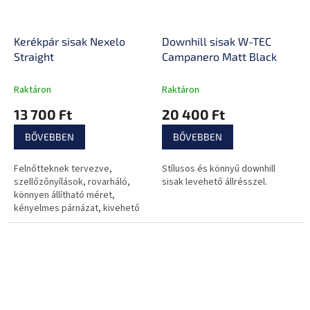
Kerékpár sisak Nexelo
Downhill sisak W-TEC
Straight
Campanero Matt Black
Raktáron
Raktáron
13 700 Ft
20 400 Ft
BŐVEBBEN
BŐVEBBEN
Felnőtteknek tervezve,
Stílusos és könnyű downhill
szellőzőnyílások, rovarháló,
sisak levehető állrésszel.
könnyen állítható méret,
kényelmes párnázat, kivehető
csúcs.