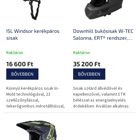
e
é
z
k
é
e
s
k
e
l
ISL Windsor kerékpáros
Downhill bukósisak W-TEC
i
sisak
Salonna, ERT® rendszer,
s
kivehető belső párnázás,
t
10 egyenletesen elosztott
Raktáron
Raktáron
á
szellőzőnyílás, pántos
16 600 Ft
35 200 Ft
j
rögzítés
a
BŐVEBBEN
BŐVEBBEN
Könnyű kerékpáros sisak In-
Sisak szilárd állvédővel és
Mold technológiával, 23
napellenzővel, valamint ETR
szellőzőnyílással,
béléssel az energiaelnyelés
tekerőgombos méretállítással,
érdekében. Kiválóan alkalmas
kivehető párnázással és
lesikló versenyszámokhoz.
napellenzővel.
Kerékpározáshoz,
görkorcsolyázáshoz,...