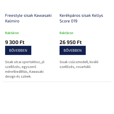
Freestyle sisak Kawasaki
Kerékpáros sisak Kellys
Kalmiro
Score 019
Raktáron
Raktáron
9 300 Ft
26 950 Ft
BŐVEBBEN
BŐVEBBEN
Sisak utcai sportokhoz, jó
Sisak csúcsmodell, kiváló
szellőzés, egyszerű
szellőzés, rovarháló.
méretbeállítás, Kawasaki
design és színek.