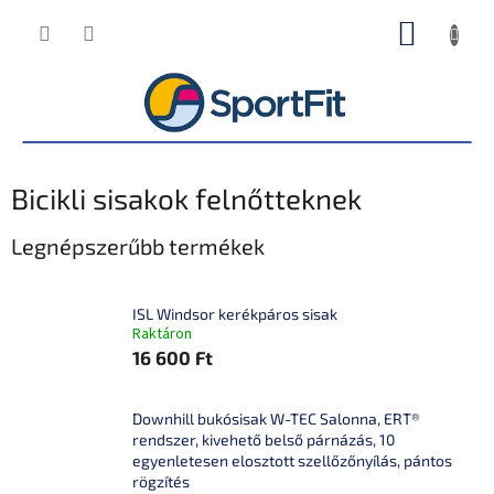
Ugrás
KOSÁR
a
fő
tartalomhoz
Bicikli sisakok felnőtteknek
Legnépszerűbb termékek
ISL Windsor kerékpáros sisak
Raktáron
16 600 Ft
Downhill bukósisak W-TEC Salonna, ERT®
rendszer, kivehető belső párnázás, 10
egyenletesen elosztott szellőzőnyílás, pántos
rögzítés