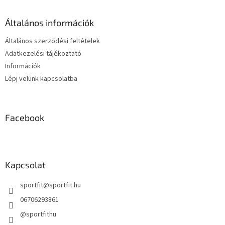
i
l
r
é
á
Általános információk
c
n
y
Általános szerződési feltételek
í
Adatkezelési tájékoztató
t
Információk
á
s
Lépj velünk kapcsolatba
e
l
e
m
Facebook
e
i
Kapcsolat
sportfit
@
sportfit.hu
06706293861
@sportfithu