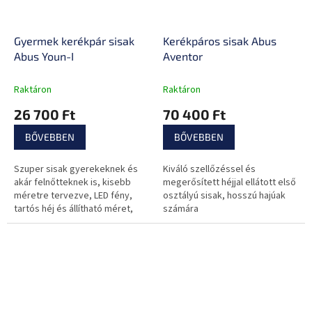
Gyermek kerékpár sisak
Kerékpáros sisak Abus
Abus Youn-I
Aventor
Raktáron
Raktáron
26 700 Ft
70 400 Ft
BŐVEBBEN
BŐVEBBEN
Szuper sisak gyerekeknek és
Kiváló szellőzéssel és
akár felnőtteknek is, kisebb
megerősített héjjal ellátott első
méretre tervezve, LED fény,
osztályú sisak, hosszú hajúak
tartós héj és állítható méret,
számára
biztonságot és kényelmet nyújt.