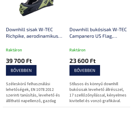
Downhill sisak W-TEC
Downhill bukósisak W-TEC
Richpike, aerodinamikus
Campanero US Flag,
forma, 14 szellőzőnyílás,
állpántos rögzítés, 17
dupla D-gyűrűk
szellőzőnyílás, levehető
Raktáron
Raktáron
napellenző, kivehető
39 700 Ft
23 600 Ft
belső párnázás, EN 1078
szabvány
BŐVEBBEN
BŐVEBBEN
Széleskörű felhasználási
Stílusos és könnyű downhill
lehetőségek, EN 1078:2012
bukósisak levehető állrésszel,
szerinti tanúsítás, levehető és
17 szellőzőnyílással, kényelmes
állítható napellenző, gazdag
kivitellel és vonzó grafikával.
szellőzés, vonzó
színmotívumok és
aerodinamikus forma.