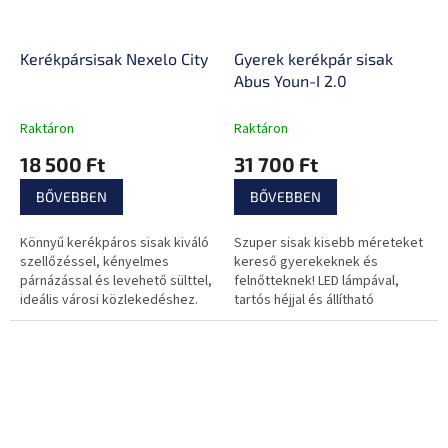
Kerékpársisak Nexelo City
Gyerek kerékpár sisak
Abus Youn-I 2.0
Raktáron
Raktáron
18 500 Ft
31 700 Ft
BŐVEBBEN
BŐVEBBEN
Könnyű kerékpáros sisak kiváló
Szuper sisak kisebb méreteket
szellőzéssel, kényelmes
kereső gyerekeknek és
párnázással és levehető sülttel,
felnőtteknek! LED lámpával,
ideális városi közlekedéshez.
tartós héjjal és állítható
mérettel biztonságosan és
kényelmesen közlekedhetsz!