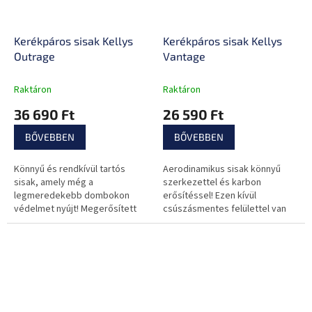
Kerékpáros sisak Kellys
Kerékpáros sisak Kellys
Outrage
Vantage
Raktáron
Raktáron
36 690 Ft
26 590 Ft
BŐVEBBEN
BŐVEBBEN
Könnyű és rendkívül tartós
Aerodinamikus sisak könnyű
sisak, amely még a
szerkezettel és karbon
legmeredekebb dombokon
erősítéssel! Ezen kívül
védelmet nyújt! Megerősített
csúszásmentes felülettel van
hátsó résszel, Coolmax
felszerelve a kerékpáros
párnázattal, valamint
szemüveghez!
terepszemüveg rögzítésére...