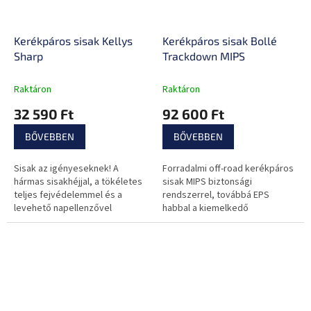
Kerékpáros sisak Kellys
Kerékpáros sisak Bollé
Sharp
Trackdown MIPS
Raktáron
Raktáron
32 590 Ft
92 600 Ft
BŐVEBBEN
BŐVEBBEN
Sisak az igényeseknek! A
Forradalmi off-road kerékpáros
hármas sisakhéjjal, a tökéletes
sisak MIPS biztonsági
teljes fejvédelemmel és a
rendszerrel, továbbá EPS
levehető napellenzővel
habbal a kiemelkedő
biztonságosan elindulhatsz
ütéselnyelés és kifinomult
kalandozni.
szellőzés érdekében.