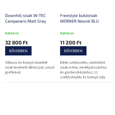
Downhill sisak W-TEC
Freestyle bukósisak
Campanero Matt Gray
WORKER Neonik BLU
Raktáron
Raktáron
32 800 Ft
11 200 Ft
BŐVEBBEN
BŐVEBBEN
Stílusos és könnyű downhill
Élénk színkezelés, minősített
sisak levehető állrésszel, vonzó
sisak in-line, kerékpározáshoz
grafikával.
és gördeszkázáshoz, 11
szellőzőnyílás és könnyű súly.