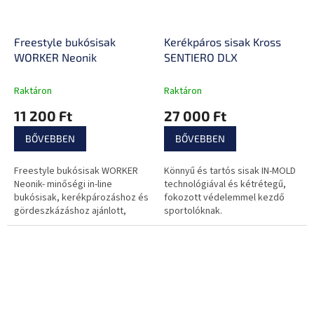
Freestyle bukósisak
Kerékpáros sisak Kross
WORKER Neonik
SENTIERO DLX
Raktáron
Raktáron
11 200 Ft
27 000 Ft
BŐVEBBEN
BŐVEBBEN
Freestyle bukósisak WORKER
Könnyű és tartós sisak IN-MOLD
Neonik- minőségi in-line
technológiával és kétrétegű,
bukósisak, kerékpározáshoz és
fokozott védelemmel kezdő
gördeszkázáshoz ajánlott,
sportolóknak.
színes design, 11
szellőzőnyílás, kis súly