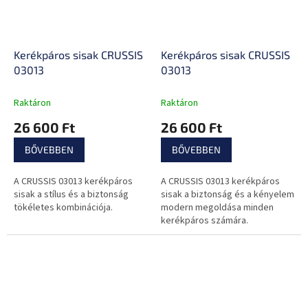
Kerékpáros sisak CRUSSIS
Kerékpáros sisak CRUSSIS
03013
03013
Raktáron
Raktáron
26 600 Ft
26 600 Ft
BŐVEBBEN
BŐVEBBEN
A CRUSSIS 03013 kerékpáros
A CRUSSIS 03013 kerékpáros
sisak a stílus és a biztonság
sisak a biztonság és a kényelem
tökéletes kombinációja.
modern megoldása minden
kerékpáros számára.