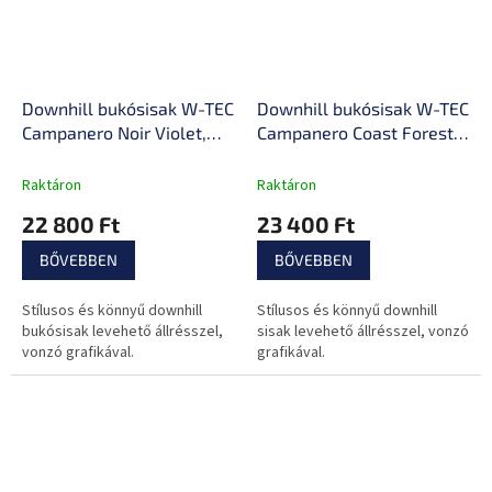
Downhill bukósisak W-TEC
Downhill bukósisak W-TEC
Campanero Noir Violet,
Campanero Coast Forest,
levehető napellenző,
levehető napellenző,
állpántos rögzítés, 17
állpántos rögzítés, 17
Raktáron
Raktáron
egyenletesen elosztott
egyenletesen elosztott
22 800 Ft
23 400 Ft
szellőzőnyílás
szellőzőnyílás
BŐVEBBEN
BŐVEBBEN
Stílusos és könnyű downhill
Stílusos és könnyű downhill
bukósisak levehető állrésszel,
sisak levehető állrésszel, vonzó
vonzó grafikával.
grafikával.