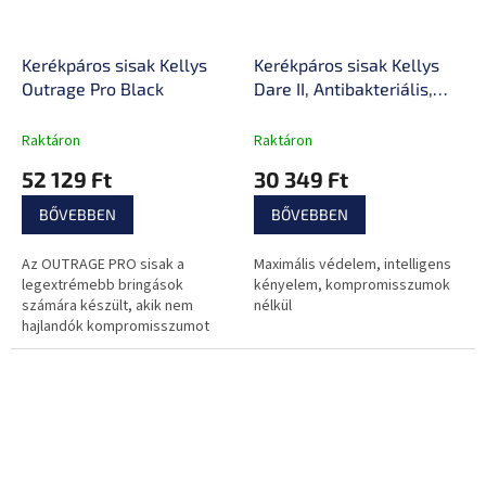
Kerékpáros sisak Kellys
Kerékpáros sisak Kellys
Outrage Pro Black
Dare II, Antibakteriális,
kivehető bélés, 58-61cm,
Trail sisak , Fidlock
Raktáron
Raktáron
mágneses csat,
52 129 Ft
30 349 Ft
napszemüveg tartó
BŐVEBBEN
BŐVEBBEN
Az OUTRAGE PRO sisak a
Maximális védelem, intelligens
legextrémebb bringások
kényelem, kompromisszumok
számára készült, akik nem
nélkül
hajlandók kompromisszumot
kötni sem a biztonság, sem a
kényelem, sem a funkcionalitás
terén.