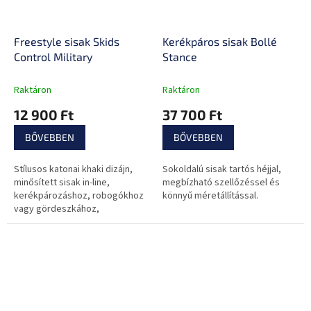
Freestyle sisak Skids
Kerékpáros sisak Bollé
Control Military
Stance
Raktáron
Raktáron
12 900 Ft
37 700 Ft
BŐVEBBEN
BŐVEBBEN
Stílusos katonai khaki dizájn,
Sokoldalú sisak tartós héjjal,
minősített sisak in-line,
megbízható szellőzéssel és
kerékpározáshoz, robogókhoz
könnyű méretállítással.
vagy gördeszkához,
szellőzőnyílások, állítható
pánthosszúság és könnyű súly.