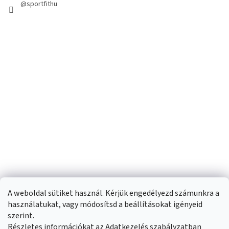
@sportfithu
A weboldal sütiket használ. Kérjük engedélyezd számunkra a
használatukat, vagy módosítsd a beállításokat igényeid
szerint.
Részletes információkat az Adatkezelés szabályzatban