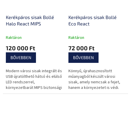
Kerékpáros sisak Bollé
Kerékpáros sisak Bollé
Halo React MIPS
Eco React
Raktáron
Raktáron
120 000 Ft
72 000 Ft
BŐVEBBEN
BŐVEBBEN
Modern városi sisak integrált és
Könnyű, újrahasznosított
USB újratölthető hátsó és elülső
műanyagból készült városi
LED rendszerrel,
sisak, amely nemcsak a fejet,
környezetbarát MIPS biztonsági
hanem a környezetet is védi.
rendszerrel.