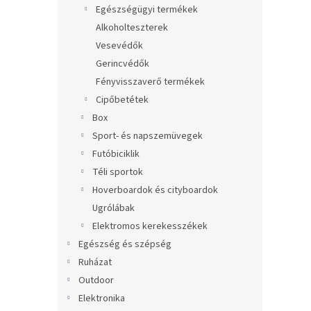
Egészségügyi termékek
Alkoholteszterek
Vesevédők
Gerincvédők
Fényvisszaverő termékek
Cipőbetétek
Box
Sport- és napszemüvegek
Futóbiciklik
Téli sportok
Hoverboardok és cityboardok
Ugrólábak
Elektromos kerekesszékek
Egészség és szépség
Ruházat
Outdoor
Elektronika