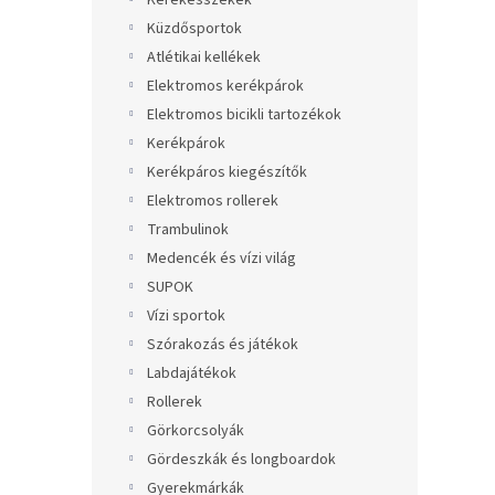
Kerekesszékek
Küzdősportok
Atlétikai kellékek
Elektromos kerékpárok
Elektromos bicikli tartozékok
Kerékpárok
Kerékpáros kiegészítők
Elektromos rollerek
Trambulinok
Medencék és vízi világ
SUPOK
Vízi sportok
Szórakozás és játékok
Labdajátékok
Rollerek
Görkorcsolyák
Gördeszkák és longboardok
Gyerekmárkák