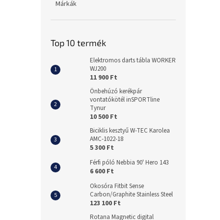
Márkák
Top 10 termék
Elektromos darts tábla WORKER
WJ200
11 900 Ft
Önbehúzó kerékpár
vontatókötél inSPORTline
Tynur
10 500 Ft
Biciklis kesztyű W-TEC Karolea
AMC-1022-18
5 300 Ft
Férfi póló Nebbia 90' Hero 143
6 600 Ft
Okosóra Fitbit Sense
Carbon/Graphite Stainless Steel
123 100 Ft
Rotana Magnetic digital