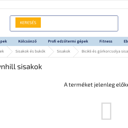
KERESÉS
épek
Kölcsönző
Profi edzőtermi gépek
Fitness
Eb
sek
Sisakok és bukók
Sisakok
Bicikli és görkorcsolya sis
hill sisakok
A terméket jelenleg előké