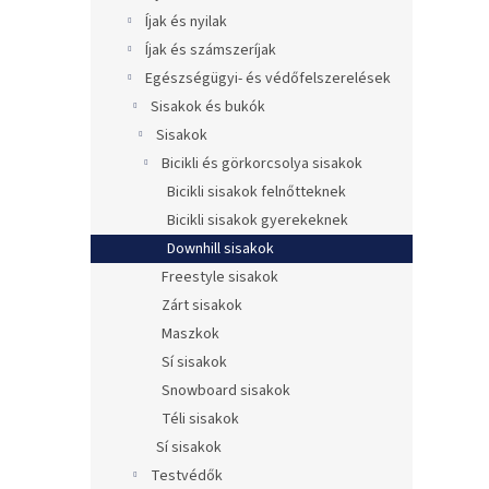
Íjak és nyilak
Íjak és számszeríjak
Egészségügyi- és védőfelszerelések
Sisakok és bukók
Sisakok
Bicikli és görkorcsolya sisakok
Bicikli sisakok felnőtteknek
Bicikli sisakok gyerekeknek
Downhill sisakok
Freestyle sisakok
Zárt sisakok
Maszkok
Sí sisakok
Snowboard sisakok
Téli sisakok
Sí sisakok
Testvédők