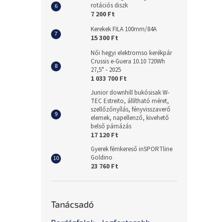
rotációs diszk
7 200 Ft
Kerekek FILA 100mm/84A
15 300 Ft
Női hegyi elektromso kerékpár
Crussis e-Guera 10.10 720Wh
27,5" - 2025
1 033 700 Ft
Junior downhill bukósisak W-
TEC Estreito, állítható méret,
szellőzőnyílás, fényvisszaverő
elemek, napellenző, kivehető
belső párnázás
17 120 Ft
Gyerek fémkereső inSPORTline
Goldino
23 760 Ft
Tanácsadó