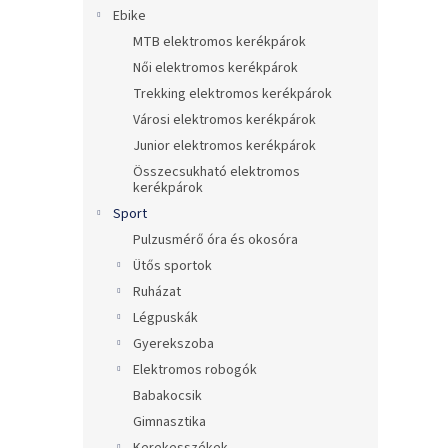
l
Ebike
MTB elektromos kerékpárok
Női elektromos kerékpárok
Trekking elektromos kerékpárok
Városi elektromos kerékpárok
Junior elektromos kerékpárok
Összecsukható elektromos
kerékpárok
Sport
Pulzusmérő óra és okosóra
Ütős sportok
Ruházat
Légpuskák
Gyerekszoba
Elektromos robogók
Babakocsik
Gimnasztika