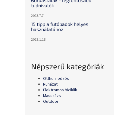
Bordásfalak - legfontosabb
tudnivalók
2023.7.7
15 tipp a futópadok helyes
használatához
2023.1.18
Népszerű kategóriák
Otthoni edzés
Ruházat
Elektromos biciklik
Masszázs
Outdoor
L
á
b