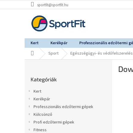
Ugrás
sportfit@sportfit.hu
a
fő
tartalomhoz
Kert
Kerékpár
Professzionális edzőtermi g
Kezdőlap
Sport
Egészségügyi- és védőfelszerelé
O
Down
l
Kategóriák
d
Kategóriák
átugrása
a
l
Kert
s
Kerékpár
ó
Professzionális edzőtermi gépek
p
a
Kölcsönző
n
Profi edzőtermi gépek
e
Fitness