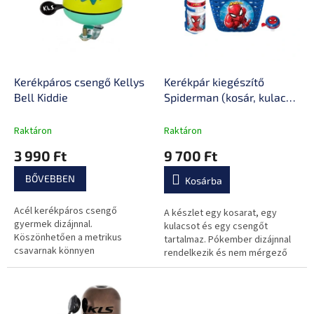
d
m
e
é
z
k
é
e
s
k
e
l
Kerékpáros csengő Kellys
Kerékpár kiegészítő
i
Bell Kiddie
Spiderman (kosár, kulacs,
s
csengő)
t
Raktáron
Raktáron
á
3 990 Ft
9 700 Ft
j
a
BŐVEBBEN
Kosárba
Acél kerékpáros csengő
A készlet egy kosarat, egy
gyermek dizájnnal.
kulacsot és egy csengőt
Köszönhetően a metrikus
tartalmaz. Pókember dizájnnal
csavarnak könnyen
rendelkezik és nem mérgező
felszerelhető a kerékpárra.
műanyagból készült.