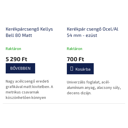
Kerékpárcsengő Kellys
Kerékpár csengő Ocel/Al
Bell 80 Matt
54 mm - ezüst
Raktáron
Raktáron
5 290 Ft
700 Ft
BŐVEBBEN
Kosárba
Nagy acélcsengő eredeti
Univerzális foglalat, acél-
grafikával matt kivitelben. A
alumínium anyag, alacsony súly,
metrikus csavarnak
decens dizájn.
köszönhetően könnyen
felszerelhető a kerékpárra.