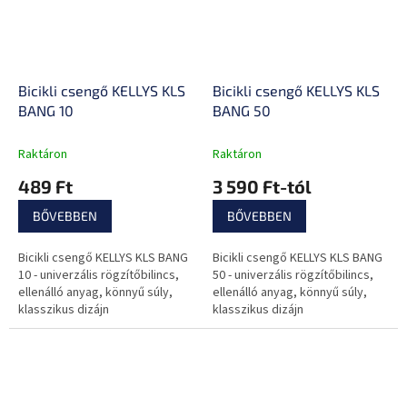
Bicikli csengő KELLYS KLS
Bicikli csengő KELLYS KLS
BANG 10
BANG 50
Raktáron
Raktáron
489 Ft
3 590 Ft-tól
BŐVEBBEN
BŐVEBBEN
Bicikli csengő KELLYS KLS BANG
Bicikli csengő KELLYS KLS BANG
10 - univerzális rögzítőbilincs,
50 - univerzális rögzítőbilincs,
ellenálló anyag, könnyű súly,
ellenálló anyag, könnyű súly,
klasszikus dizájn
klasszikus dizájn