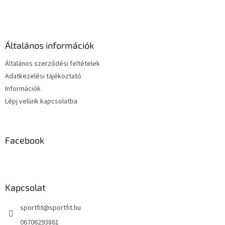
t
á
a
b
i
l
r
é
á
Általános információk
c
n
y
Általános szerződési feltételek
í
Adatkezelési tájékoztató
t
Információk
á
s
Lépj velünk kapcsolatba
e
l
e
m
Facebook
e
i
Kapcsolat
sportfit
@
sportfit.hu
06706293861