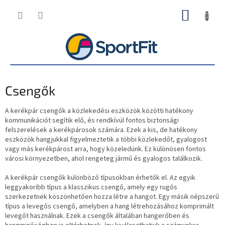
Ugrás
KOSÁR
a
fő
tartalomhoz
Csengők
A kerékpár csengők a közlekedési eszközök közötti hatékony
kommunikációt segítik elő, és rendkívül fontos biztonsági
felszerelések a kerékpárosok számára. Ezek a kis, de hatékony
eszközök hangjukkal figyelmeztetik a többi közlekedőt, gyalogost
vagy más kerékpárost arra, hogy közeledünk. Ez különösen fontos
városi környezetben, ahol rengeteg jármű és gyalogos találkozik.
A kerékpár csengők különböző típusokban érhetők el. Az egyik
leggyakoribb típus a klasszikus csengő, amely egy rugós
szerkezetnek köszönhetően hozza létre a hangot. Egy másik népszerű
típus a levegős csengő, amelyben a hang létrehozásához komprimált
levegőt használnak. Ezek a csengők általában hangerőben és