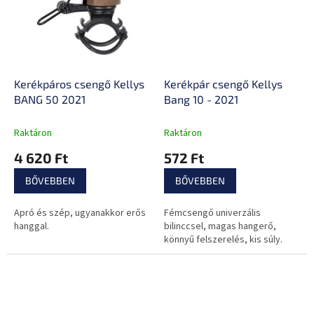
Kerékpáros csengő Kellys
Kerékpár csengő Kellys
BANG 50 2021
Bang 10 - 2021
Raktáron
Raktáron
4 620 Ft
572 Ft
BŐVEBBEN
BŐVEBBEN
Apró és szép, ugyanakkor erős
Fémcsengő univerzális
hanggal.
bilinccsel, magas hangerő,
könnyű felszerelés, kis súly.