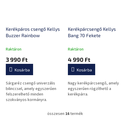
Kerékpáros csengő Kellys
Kerékpárcsengő Kellys
Buzzer Rainbow
Bang 70 Fekete
Raktáron
Raktáron
3 990 Ft
4 990 Ft
Kosárba
Kosárba
Sárgaréz csengő univerzális
Nagy kerékpárcsengő, amely
bilinccsel, amely egyszerűen
egyszerűen rögzíthető a
felszerelhető minden
kerékpárra.
szokványos kormányra.
összesen
16
termék
L
i
s
L