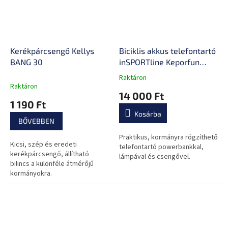
Kerékpárcsengő Kellys
Biciklis akkus telefontartó
BANG 30
inSPORTline Keporfun
4000mAh
Raktáron
A
Raktáron
termék
14 000 Ft
átlagos
1 190 Ft
értékelése
Kosárba
5-
BŐVEBBEN
ből
0,0
Praktikus, kormányra rögzíthető
Kicsi, szép és eredeti
csillag.
telefontartó powerbankkal,
kerékpárcsengő, állítható
lámpával és csengővel.
bilincs a különféle átmérőjű
kormányokra.