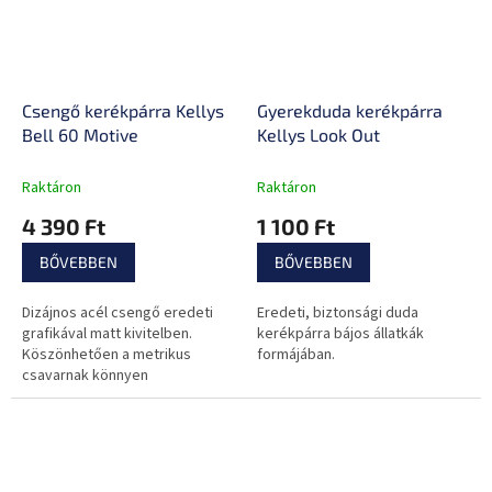
Csengő kerékpárra Kellys
Gyerekduda kerékpárra
Bell 60 Motive
Kellys Look Out
Raktáron
Raktáron
4 390 Ft
1 100 Ft
BŐVEBBEN
BŐVEBBEN
Dizájnos acél csengő eredeti
Eredeti, biztonsági duda
grafikával matt kivitelben.
kerékpárra bájos állatkák
Köszönhetően a metrikus
formájában.
csavarnak könnyen
felszerelhető a kerékpárra.