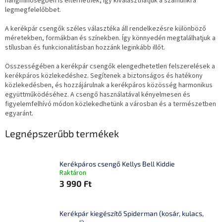
hangminőségben is eltérhetnek, így kiválaszthatjuk a számunkra
legmegfelelőbbet.
A kerékpár csengők széles választéka áll rendelkezésre különböző
méretekben, formákban és színekben. Így könnyedén megtalálhatjuk a
stílusban és funkcionalitásban hozzánk leginkább illőt.
Összességében a kerékpár csengők elengedhetetlen felszerelések a
kerékpáros közlekedéshez. Segítenek a biztonságos és hatékony
közlekedésben, és hozzájárulnak a kerékpáros közösség harmonikus
együttműködéséhez. A csengő használatával kényelmesen és
figyelemfelhívó módon közlekedhetünk a városban és a természetben
egyaránt.
Legnépszerűbb termékek
Kerékpáros csengő Kellys Bell Kiddie
Raktáron
3 990 Ft
Kerékpár kiegészítő Spiderman (kosár, kulacs,