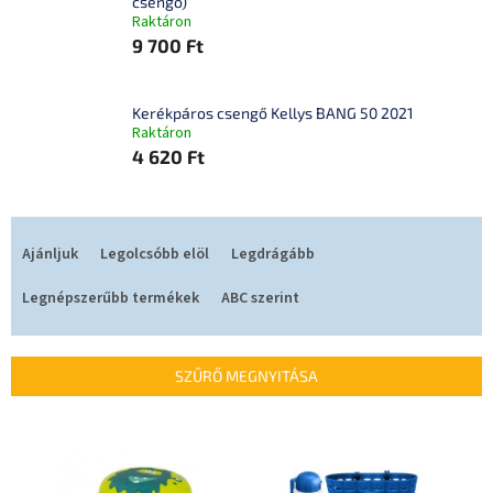
csengő)
Raktáron
9 700 Ft
Kerékpáros csengő Kellys BANG 50 2021
Raktáron
4 620 Ft
T
e
Ajánljuk
Legolcsóbb elöl
Legdrágább
r
m
Legnépszerűbb termékek
ABC szerint
é
k
e
SZŰRŐ MEGNYITÁSA
k
r
T
e
e
n
r