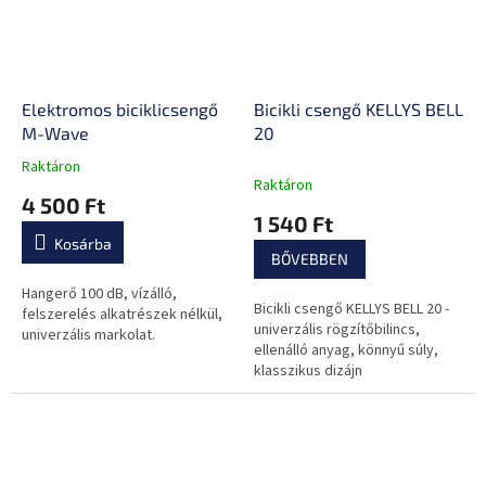
Elektromos biciklicsengő
Bicikli csengő KELLYS BELL
M-Wave
20
Raktáron
A
Raktáron
termék
4 500 Ft
átlagos
1 540 Ft
értékelése
Kosárba
5-
BŐVEBBEN
ből
0,0
Hangerő 100 dB, vízálló,
Bicikli csengő KELLYS BELL 20 -
csillag.
felszerelés alkatrészek nélkül,
univerzális rögzítőbilincs,
univerzális markolat.
ellenálló anyag, könnyű súly,
klasszikus dizájn