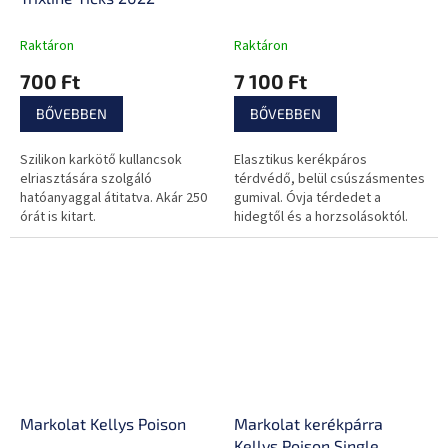
Raktáron
Raktáron
700 Ft
7 100 Ft
BŐVEBBEN
BŐVEBBEN
Szilikon karkötő kullancsok
Elasztikus kerékpáros
elriasztására szolgáló
térdvédő, belül csúszásmentes
hatóanyaggal átitatva. Akár 250
gumival. Óvja térdedet a
órát is kitart.
hidegtől és a horzsolásoktól.
Markolat Kellys Poison
Markolat kerékpárra
Kellys Poison Single