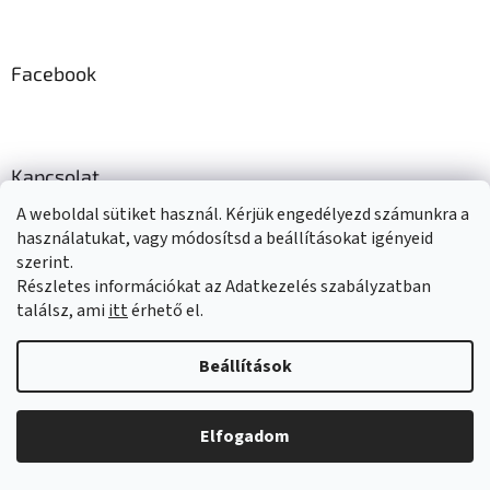
e
l
e
m
Facebook
e
i
Kapcsolat
A weboldal sütiket használ. Kérjük engedélyezd számunkra a
sportfit
@
sportfit.hu
használatukat, vagy módosítsd a beállításokat igényeid
06706293861
szerint.
@sportfithu
Részletes információkat az Adatkezelés szabályzatban
találsz, ami
itt
érhető el.
@sportfithu
Beállítások
Elfogadom