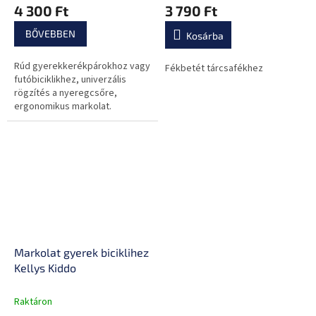
4 300 Ft
3 790 Ft
BŐVEBBEN
Kosárba
Rúd gyerekkerékpárokhoz vagy
Fékbetét tárcsafékhez
futóbiciklikhez, univerzális
rögzítés a nyeregcsőre,
ergonomikus markolat.
Markolat gyerek biciklihez
Kellys Kiddo
Raktáron