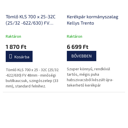
Tömlő KLS 700 x 25-32C
Kerékpár kormányszalag
(25/32 -622/630) FV
Kellys Trento
48mm
Raktáron
Raktáron
1 870 Ft
6 699 Ft
BŐVEBBEN
Kosárba
Szuper könnyű, rendkívül
Tömlő KLS 700 x 25 - 32C (25/32
tartós, mégis puha
-622/630) FV 48mm - minőségi
habszivacsból készült újra-
butilkaucsuk, szingószelep (33
tekerhető kerékpár
mm), standard felnihez.
kormányszalag.