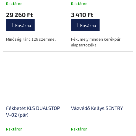
Raktáron
Raktáron
29 260 Ft
3 410 Ft
Kosárba
Kosárba
Minőségi lánc 126 szemmel
Fék, mely minden kerékpár
alaptartozéka.
Fékbetét KLS DUALSTOP
Vázvédő Kellys SENTRY
V-02 (pár)
Raktáron
Raktáron