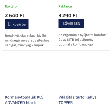
Raktáron
Raktáron
2 640 Ft
3 290 Ft
BŐVEBBEN
Kosárba
Az ergonómia nyújtotta komfort
Rendkívül elasztikus, kiváló
és az MTB teljesítmény
minőségű anyag, rögzítéshez
optimális kombinációja.
szolgál, műanyag kampók.
Kormánytoldalék KLS
Világítás tartó Kellys
ADVANCED black
TOPPER