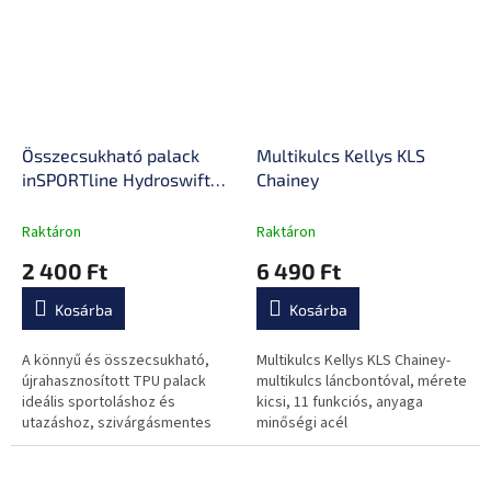
Összecsukható palack
Multikulcs Kellys KLS
inSPORTline Hydroswift
Chainey
500, szivárgásmentes
kupak, BPA-mentes, tartós
Raktáron
Raktáron
és könnyű anyag, könnyen
2 400 Ft
6 490 Ft
tisztítható
Kosárba
Kosárba
A könnyű és összecsukható,
Multikulcs Kellys KLS Chainey-
újrahasznosított TPU palack
multikulcs láncbontóval, mérete
ideális sportoláshoz és
kicsi, 11 funkciós, anyaga
utazáshoz, szivárgásmentes
minőségi acél
kupakkal rendelkezik, BPA-
mentes és könnyen tisztítható.