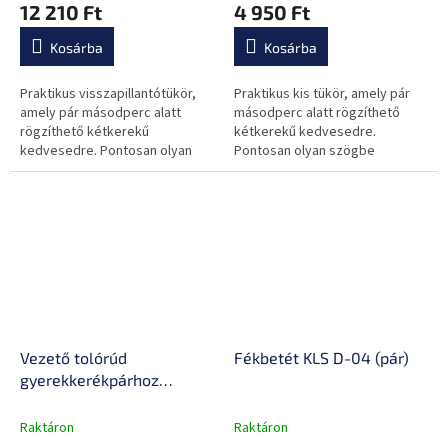
12 210 Ft
4 950 Ft
Kosárba
Kosárba
Praktikus visszapillantótükör,
Praktikus kis tükör, amely pár
amely pár másodperc alatt
másodperc alatt rögzíthető
rögzíthető kétkerekű
kétkerekű kedvesedre.
kedvesedre. Pontosan olyan
Pontosan olyan szögbe
szögbe állítható, amilyenre
állítható, amilyenre szükséged
szükséged van.
van.
Vezető tolórúd
Fékbetét KLS D-04 (pár)
gyerekkerékpárhoz
inSPORTline Pushino
Raktáron
Raktáron