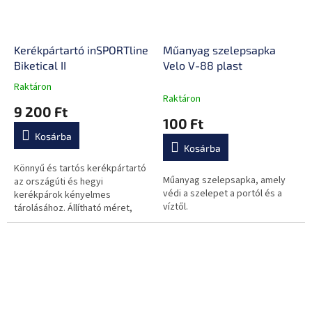
Kerékpártartó inSPORTline
Műanyag szelepsapka
Biketical II
Velo V-88 plast
Raktáron
A
Raktáron
termék
9 200 Ft
átlagos
100 Ft
értékelése
Kosárba
5-
Kosárba
ből
0,0
Könnyű és tartós kerékpártartó
Műanyag szelepsapka, amely
csillag.
az országúti és hegyi
védi a szelepet a portól és a
kerékpárok kényelmes
víztől.
tárolásához. Állítható méret,
beltéri és kültéri használatra
egyaránt alkalmas. A lábakon
lévő...