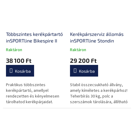
Többszintes kerékpártartó
Kerékpárszerviz állomás
inSPORTline Bikespire II
inSPORTline Stondin
Raktáron
Raktáron
A
A
termék
termék
38 100 Ft
29 200 Ft
átlagos
átlagos
értékelése
értékelése
Kosárba
Kosárba
5-
5-
ből
ből
0,0
0,0
Praktikus többszintes
Stabil összecsukható állvány,
csillag.
csillag.
kerékpártartó, amellyel
amely kíméletes a kerékpárhoz!
rendezetten és kényelmesen
Teherbírás 30 kg, polc a
tárolhatod kerékpárjaidat.
szerszámok tárolására, állítható
Magassága 2,1 m és 4 m között
magasság.
állítható.