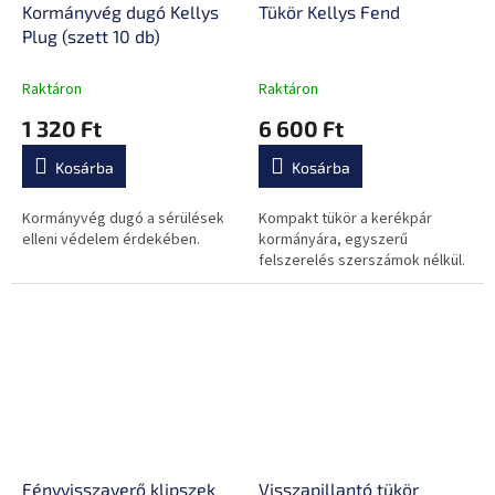
Kormányvég dugó Kellys
Tükör Kellys Fend
Plug (szett 10 db)
Raktáron
Raktáron
1 320 Ft
6 600 Ft
Kosárba
Kosárba
Kormányvég dugó a sérülések
Kompakt tükör a kerékpár
elleni védelem érdekében.
kormányára, egyszerű
felszerelés szerszámok nélkül.
Fényvisszaverő klipszek
Visszapillantó tükör