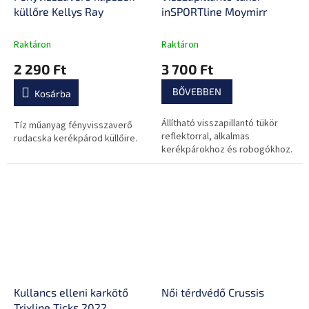
küllőre Kellys Ray
inSPORTline Moymirr
Raktáron
Raktáron
2 290 Ft
3 700 Ft
BŐVEBBEN
Kosárba
Állítható visszapillantó tükör
Tíz műanyag fényvisszaverő
reflektorral, alkalmas
rudacska kerékpárod küllőire.
kerékpárokhoz és robogókhoz.
Kullancs elleni karkötő
Női térdvédő Crussis
Trixline Ticks 2022