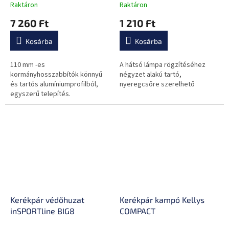
Raktáron
Raktáron
7 260 Ft
1 210 Ft
Kosárba
Kosárba
110 mm -es
A hátsó lámpa rögzítéséhez
kormányhosszabbítók könnyű
négyzet alakú tartó,
és tartós alumíniumprofilból,
nyeregcsőre szerelhető
egyszerű telepítés.
Kerékpár védőhuzat
Kerékpár kampó Kellys
inSPORTline BIG8
COMPACT