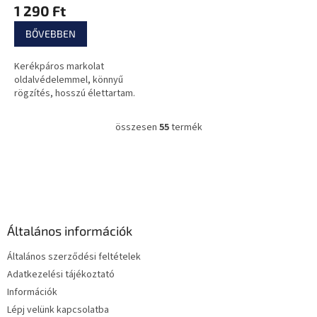
1 290 Ft
BŐVEBBEN
Kerékpáros markolat
oldalvédelemmel, könnyű
rögzítés, hosszú élettartam.
összesen
55
termék
L
i
s
L
t
á
a
b
i
l
r
é
á
Általános információk
c
n
y
Általános szerződési feltételek
í
Adatkezelési tájékoztató
t
Információk
á
s
Lépj velünk kapcsolatba