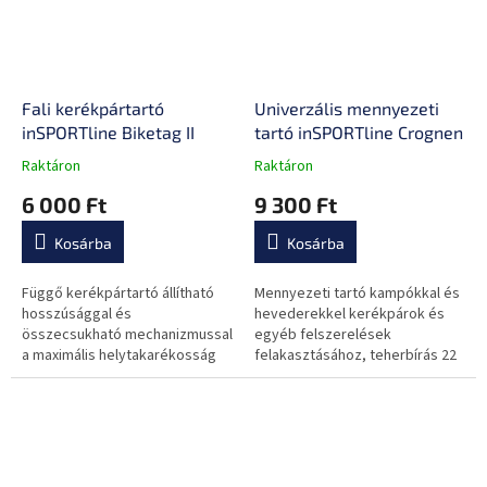
Fali kerékpártartó
Univerzális mennyezeti
inSPORTline Biketag II
tartó inSPORTline Crognen
Raktáron
Raktáron
A
A
termék
termék
6 000 Ft
9 300 Ft
átlagos
átlagos
értékelése
értékelése
Kosárba
Kosárba
5-
5-
ből
ből
0,0
0,0
Függő kerékpártartó állítható
Mennyezeti tartó kampókkal és
csillag.
csillag.
hosszúsággal és
hevederekkel kerékpárok és
összecsukható mechanizmussal
egyéb felszerelések
a maximális helytakarékosság
felakasztásához, teherbírás 22
érdekében!
kg-ig, csigás rendszer fékkel.