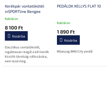
Kerékpár vontatókötél
PEDÁLOK KELLYS FLAT 10
inSPORTline Bengee
Raktáron
A
Raktáron
termék
8 100 Ft
átlagos
1 890 Ft
értékelése
Kosárba
5-
Kosárba
ből
0,0
Elasztikus vontatókötél,
Műanyag BMX/City pedál
csillag.
rugalmasan reagál a két kerék
közötti távolság változására,
nem lazul meg.