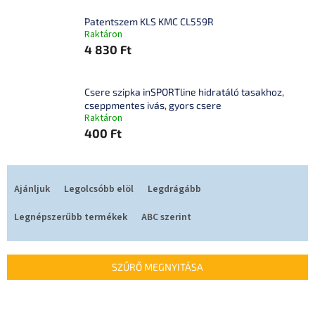
Patentszem KLS KMC CL559R
Raktáron
4 830 Ft
Csere szipka inSPORTline hidratáló tasakhoz,
cseppmentes ivás, gyors csere
Raktáron
400 Ft
T
e
Ajánljuk
Legolcsóbb elöl
Legdrágább
r
m
Legnépszerűbb termékek
ABC szerint
é
k
e
SZŰRŐ MEGNYITÁSA
k
r
T
e