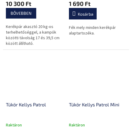
10 300 Ft
1 690 Ft
BŐVEBBEN
Kosárba
Kerékpár akasztó 20 kg-os
Fék mely minden kerékpár
terhelhetőséggel, a kampók
alaptartozéka.
közötti távolság 17 és 39,5 cm
között állítható.
Tükör Kellys Patrol
Tükör Kellys Patrol Mini
Raktáron
Raktáron