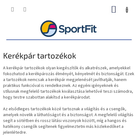
Ugrás
KOSÁR
a
fő
tartalomhoz
Kerékpár tartozékok
A kerékpár tartozékok olyan kiegészítők és alkatrészek, amelyekkel
fokozhatod a kerékpározás élményét, kényelmét és biztonságát. Ezek
a tartozékok nemcsak a kerékpár megjelenését javíthatják, hanem
praktikus funkcióval is rendelkeznek. Az egyéni igényeknek és
stílusnak megfelelő tartozékok kiválasztása lehetővé teszi számodra,
hogy testre szabottan alakítsd a kerékpárodat.
Az elsődleges tartozékok közé tartoznak a világítás és a csengők,
amelyek növelik a láthatóságot és a biztonságot. A megfelelő világítás
segít a sötétben és rossz látási viszonyok között, míg a hangos és
hatékony csengők segítenek figyelmeztetni más közlekedőket a
jelenlétedre.