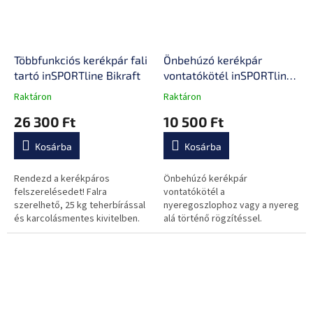
Többfunkciós kerékpár fali
Önbehúzó kerékpár
tartó inSPORTline Bikraft
vontatókötél inSPORTline
Tynur
Raktáron
Raktáron
A
A
termék
termék
26 300 Ft
10 500 Ft
átlagos
átlagos
értékelése
értékelése
Kosárba
Kosárba
5-
5-
ből
ből
0,0
0,0
Rendezd a kerékpáros
Önbehúzó kerékpár
csillag.
csillag.
felszerelésedet! Falra
vontatókötél a
szerelhető, 25 kg teherbírással
nyeregoszlophoz vagy a nyereg
és karcolásmentes kivitelben.
alá történő rögzítéssel.
Könnyen felcsatolható anélkül,
hogy a vontatott kerékpárra
állandó alapot kellene...