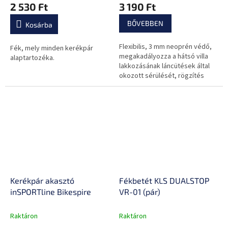
2 530 Ft
3 190 Ft
BŐVEBBEN
Kosárba
Flexibilis, 3 mm neoprén védő,
Fék, mely minden kerékpár
megakadályozza a hátsó villa
alaptartozéka.
lakkozásának láncütések által
okozott sérülését, rögzítés
tépőzárral.
Kerékpár akasztó
Fékbetét KLS DUALSTOP
inSPORTline Bikespire
VR-01 (pár)
Raktáron
Raktáron