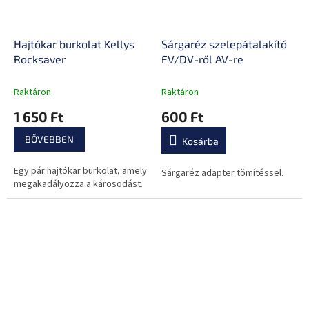
Hajtókar burkolat Kellys
Sárgaréz szelepátalakító
Rocksaver
FV/DV-ről AV-re
Raktáron
Raktáron
1 650 Ft
600 Ft
BŐVEBBEN
Kosárba
Egy pár hajtókar burkolat, amely
Sárgaréz adapter tömítéssel.
megakadályozza a károsodást.