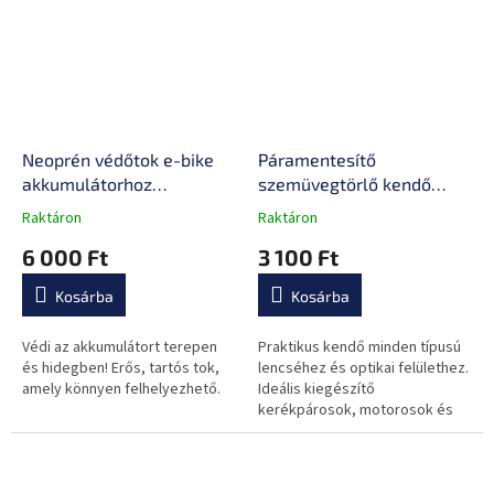
Neoprén védőtok e-bike
Páramentesítő
akkumulátorhoz
szemüvegtörlő kendő
inSPORTline Bikoper, védi
inSPORTline Streep,
Raktáron
Raktáron
A
A
az akkumulátort, szigetel,
minden lencse típushoz,
termék
termék
6 000 Ft
3 100 Ft
200 g
48 órás hatás, 15 x 17 cm
átlagos
átlagos
értékelése
értékelése
Kosárba
Kosárba
5-
5-
ből
ből
0,0
0,0
Védi az akkumulátort terepen
Praktikus kendő minden típusú
csillag.
csillag.
és hidegben! Erős, tartós tok,
lencséhez és optikai felülethez.
amely könnyen felhelyezhető.
Ideális kiegészítő
kerékpárosok, motorosok és
dioptriás szemüvegviselők
számára.