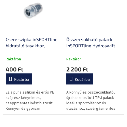
Csere szipka inSPORTline
Összecsukható palack
hidratáló tasakhoz,
inSPORTline Hydroswift
cseppmentes ivás, gyors
250, tartós anyag,
csere
szivárgásmentes kupak,
Raktáron
Raktáron
BPA-mentes
400 Ft
2 200 Ft
Kosárba
Kosárba
Ez a puha szilikon és erős PE
A könnyű és összecsukható,
szájrész kényelmes,
újrahasznosított TPU palack
cseppmentes ivást biztosít.
ideális sportoláshoz és
Könnyen és gyorsan
utazáshoz, szivárgásmentes
cserélhető, így gyorsan készen
kupakkal rendelkezik, BPA-
áll a következő kalandra.
mentes és könnyen tisztítható.