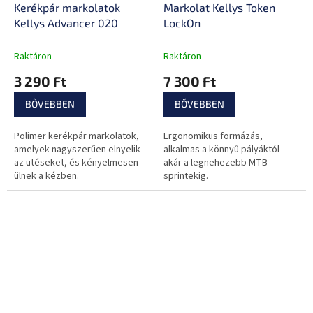
Kerékpár markolatok
Markolat Kellys Token
Kellys Advancer 020
LockOn
Raktáron
Raktáron
3 290 Ft
7 300 Ft
BŐVEBBEN
BŐVEBBEN
Polimer kerékpár markolatok,
Ergonomikus formázás,
amelyek nagyszerűen elnyelik
alkalmas a könnyű pályáktól
az ütéseket, és kényelmesen
akár a legnehezebb MTB
ülnek a kézben.
sprintekig.