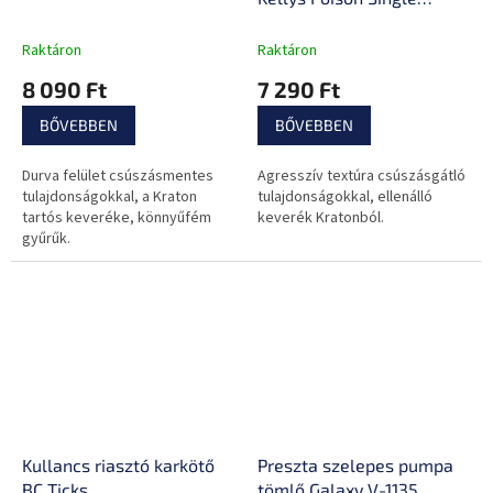
LockON
Raktáron
Raktáron
8 090 Ft
7 290 Ft
BŐVEBBEN
BŐVEBBEN
Durva felület csúszásmentes
Agresszív textúra csúszásgátló
tulajdonságokkal, a Kraton
tulajdonságokkal, ellenálló
tartós keveréke, könnyűfém
keverék Kratonból.
gyűrűk.
Kullancs riasztó karkötő
Preszta szelepes pumpa
BC Ticks
tömlő Galaxy V-1135