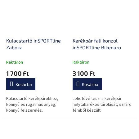
Kulacstartó inSPORTline
Kerékpár fali konzol
Zaboka
inSPORTline Bikenaro
Raktáron
Raktáron
1 700 Ft
3 100 Ft
Kosárba
Kosárba
Kulacstartó kerékpárokhoz,
Lehetővé teszi a kerékpár
könnyű és rugalmas anyag,
helytakarékos tárolását, szilárd
könnyű felszerelés.
fémből készült.