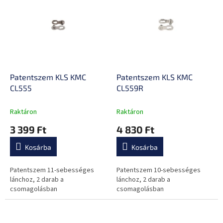
e
n
r
d
m
e
é
z
k
é
e
s
k
e
l
Patentszem KLS KMC
Patentszem KLS KMC
i
CL555
CL559R
s
t
Raktáron
Raktáron
á
3 399 Ft
4 830 Ft
j
a
Kosárba
Kosárba
Patentszem 11-sebességes
Patentszem 10-sebességes
lánchoz, 2 darab a
lánchoz, 2 darab a
csomagolásban
csomagolásban