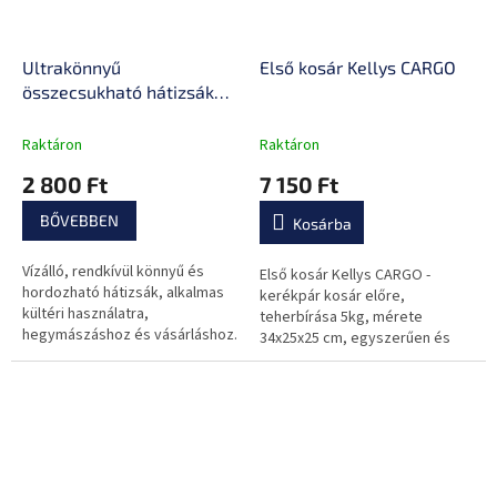
Ultrakönnyű
Első kosár Kellys CARGO
összecsukható hátizsák
inSPORTline Zeran
Raktáron
Raktáron
2 800 Ft
7 150 Ft
BŐVEBBEN
Kosárba
Vízálló, rendkívül könnyű és
Első kosár Kellys CARGO -
hordozható hátizsák, alkalmas
kerékpár kosár előre,
kültéri használatra,
teherbírása 5kg, mérete
hegymászáshoz és vásárláshoz.
34x25x25 cm, egyszerűen és
gyorsan rögzíthető, városi
kerékpárokra ajánlott