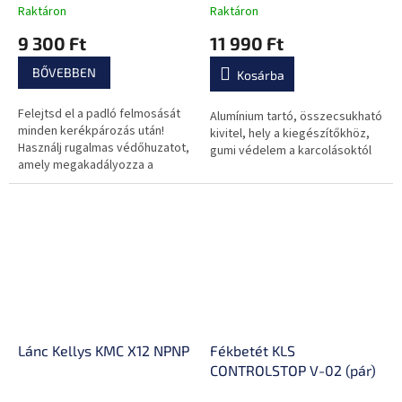
Raktáron
Raktáron
9 300 Ft
11 990 Ft
BŐVEBBEN
Kosárba
Felejtsd el a padló felmosását
Alumínium tartó, összecsukható
minden kerékpározás után!
kivitel, hely a kiegészítőkhöz,
Használj rugalmas védőhuzatot,
gumi védelem a karcolásoktól
amely megakadályozza a
szennyeződések általi
piszkítást.
Lánc Kellys KMC X12 NPNP
Fékbetét KLS
CONTROLSTOP V-02 (pár)