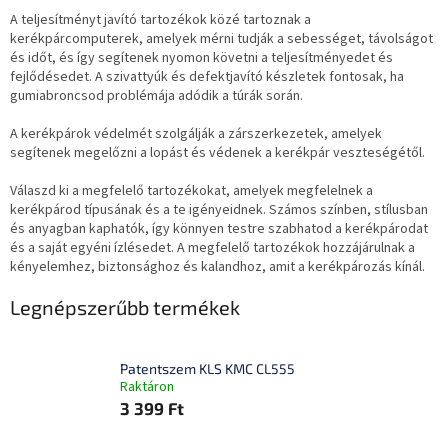
A teljesítményt javító tartozékok közé tartoznak a
kerékpárcomputerek, amelyek mérni tudják a sebességet, távolságot
és időt, és így segítenek nyomon követni a teljesítményedet és
fejlődésedet. A szivattyúk és defektjavító készletek fontosak, ha
gumiabroncsod problémája adódik a túrák során.
A kerékpárok védelmét szolgálják a zárszerkezetek, amelyek
segítenek megelőzni a lopást és védenek a kerékpár veszteségétől.
Válaszd ki a megfelelő tartozékokat, amelyek megfelelnek a
kerékpárod típusának és a te igényeidnek. Számos színben, stílusban
és anyagban kaphatók, így könnyen testre szabhatod a kerékpárodat
és a saját egyéni ízlésedet. A megfelelő tartozékok hozzájárulnak a
kényelemhez, biztonsághoz és kalandhoz, amit a kerékpározás kínál.
Legnépszerűbb termékek
Patentszem KLS KMC CL555
Raktáron
3 399 Ft