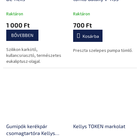
Raktáron
Raktáron
1 000 Ft
700 Ft
BŐVEBBEN
Kosárba
Szilikon karkötő,
Preszta szelepes pumpa tömlő.
kullancsriasztó, természetes
eukaliptusz-olajjal.
Gumipók kerékpár
Kellys TOKEN markolat
csomagtartóra Kellys
Bungee