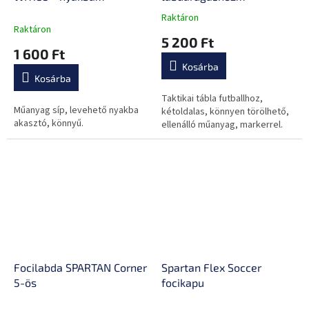
akasztóval
inSPORTline SC71
Raktáron
A
Raktáron
termék
5 200 Ft
átlagos
1 600 Ft
értékelése
Kosárba
5-
Kosárba
ből
0,0
Taktikai tábla futballhoz,
Műanyag síp, levehető nyakba
csillag.
kétoldalas, könnyen törölhető,
akasztó, könnyű.
ellenálló műanyag, markerrel.
Focilabda SPARTAN Corner
Spartan Flex Soccer
5-ös
focikapu