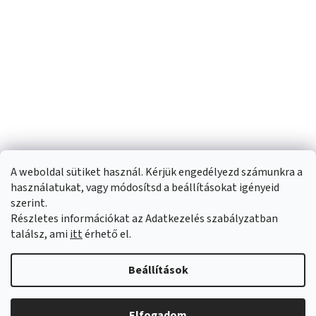
A weboldal sütiket használ. Kérjük engedélyezd számunkra a
használatukat, vagy módosítsd a beállításokat igényeid
szerint.
Részletes információkat az Adatkezelés szabályzatban
Shoptet készítette
találsz, ami
itt
érhető el.
Copyright 2026
Sportfit.hu
. Minden jog fenntartva.
Süti beállítások
Beállítások
szerkesztése
Elfogadom