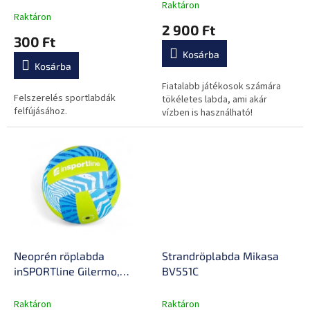
Raktáron
A
t
leggyakoribb pumpákkal
Raktáron
termék
2 900 Ft
á
átlagos
300 Ft
j
értékelése
Kosárba
a
5-
Kosárba
ből
0,0
Fiatalabb játékosok számára
Felszerelés sportlabdák
csillag.
tökéletes labda, ami akár
felfújásához.
vízben is használható!
Neoprén röplabda
Strandröplabda Mikasa
inSPORTline Gilermo,
BV551C
méret 5
Raktáron
Raktáron