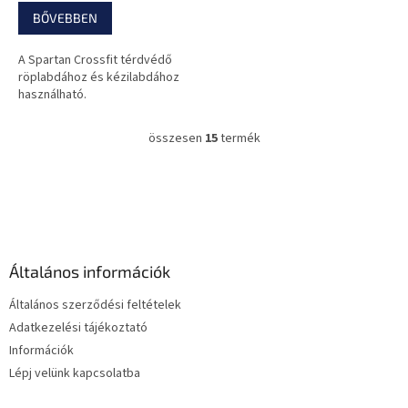
BŐVEBBEN
A Spartan Crossfit térdvédő
röplabdához és kézilabdához
használható.
összesen
15
termék
L
i
s
L
t
á
a
b
i
l
r
é
á
Általános információk
c
n
y
Általános szerződési feltételek
í
Adatkezelési tájékoztató
t
Információk
á
s
Lépj velünk kapcsolatba
e
l