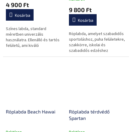
termék
4 900 Ft
átlagos
9 800 Ft
értékelése
Kosárba
5-
Kosárba
ből
0,0
Színes labda, standard
Röplabda, amelyet szabadidős
csillag.
méretben univerzális
sportoláshoz, puha felületekre,
használatra. Ellenálló és tartós
szakkörre, iskolai és
felületű, ami kiváló
szabadidős edzéshez
tulajdonságot biztosít.
terveztek.
Röplabda Beach Hawai
Röplabda térdvédő
Spartan