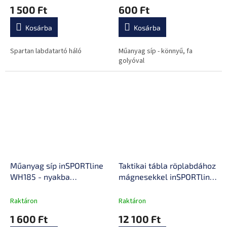
1 500 Ft
600 Ft
Kosárba
Kosárba
Spartan labdatartó háló
Műanyag síp - könnyű, fa
golyóval
Műanyag síp inSPORTline
Taktikai tábla röplabdához
WH185 - nyakba
mágnesekkel inSPORTline
akasztóval
VB76
Raktáron
Raktáron
1 600 Ft
12 100 Ft