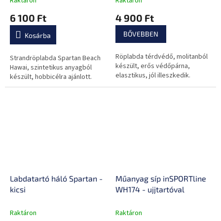
Raktáron
Raktáron
6 100 Ft
4 900 Ft
BŐVEBBEN
Kosárba
Röplabda térdvédő, molitanból
Strandröplabda Spartan Beach
készült, erős védőpárna,
Hawai, szintetikus anyagból
elasztikus, jól illeszkedik.
készült, hobbicélra ajánlott.
Labdatartó háló Spartan -
Műanyag síp inSPORTline
kicsi
WH174 - ujjtartóval
Raktáron
Raktáron