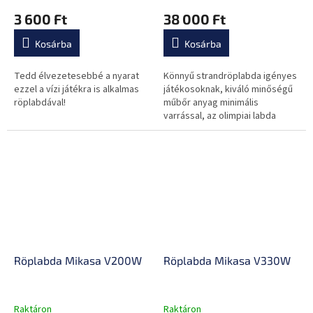
3 600 Ft
38 000 Ft
Kosárba
Kosárba
Tedd élvezetesebbé a nyarat
Könnyű strandröplabda igényes
ezzel a vízi játékra is alkalmas
játékosoknak, kiváló minőségű
röplabdával!
műbőr anyag minimális
varrással, az olimpiai labda
másolata, nedvességlepergető
kivitel.
Röplabda Mikasa V200W
Röplabda Mikasa V330W
Raktáron
Raktáron