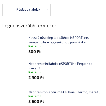
Röplabda labdák
Legnépszerűbb termékek
Hosszú tűszelep labdákhoz inSPORTline,
kompatibilis a leggyakoribb pumpákkal
Raktáron
300 Ft
Neoprén mini labda inSPORTline Pequenito
méret 2
Raktáron
2 900 Ft
Neoprén röplabda inSPORTline Gilermo, méret 5
Raktáron
3 600 Ft