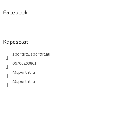
e
m
Facebook
e
i
Kapcsolat
sportfit
@
sportfit.hu
06706293861
@sportfithu
@sportfithu