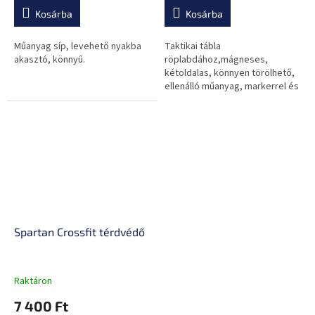
Kosárba
Kosárba
Műanyag síp, levehető nyakba
Taktikai tábla
akasztó, könnyű.
röplabdához,mágneses,
kétoldalas, könnyen törölhető,
ellenálló műanyag, markerrel és
12 db mágnessel.
Spartan Crossfit térdvédő
Raktáron
7 400 Ft