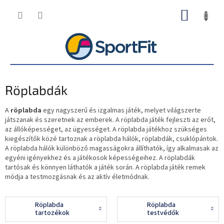
Ugrás
KOSÁR
a
fő
tartalomhoz
Röplabdák
A
röplabda
egy nagyszerű és izgalmas játék, melyet világszerte
játszanak és szeretnek az emberek. A röplabda játék fejleszti az erőt,
az állóképességet, az ügyességet. A röplabda játékhoz szükséges
kiegészítők közé tartoznak a röplabda hálók, röplabdák, csuklópántok.
A röplabda hálók különböző magasságokra állíthatók, így alkalmasak az
egyéni igényekhez és a játékosok képességeihez. A röplabdák
tartósak és könnyen láthatók a játék során. A röplabda játék remek
módja a testmozgásnak és az aktív életmódnak.
Röplabda
Röplabda
tartozékok
testvédők