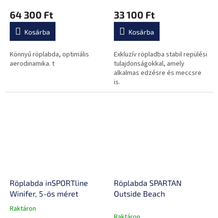
64 300 Ft
33 100 Ft
Kosárba
Kosárba
Könnyű röplabda, optimális
Exkluzív röpladba stabil repülési
aerodinamika. t
tulajdonságokkal, amely
alkalmas edzésre és meccsre
is.
Röplabda inSPORTline
Röplabda SPARTAN
Winifer, 5-ös méret
Outside Beach
Raktáron
A
Raktáron