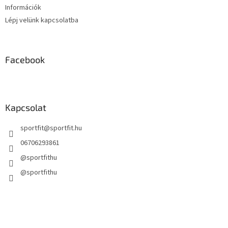
Információk
á
s
Lépj velünk kapcsolatba
e
l
e
m
Facebook
e
i
Kapcsolat
sportfit
@
sportfit.hu
06706293861
@sportfithu
@sportfithu