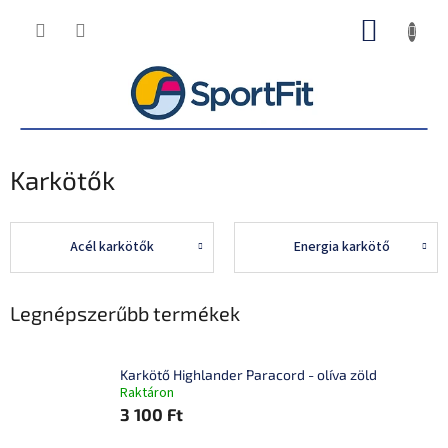
Ugrás
KOSÁR
a
fő
tartalomhoz
Karkötők
Acél karkötők
Energia karkötő
Legnépszerűbb termékek
Karkötő Highlander Paracord - olíva zöld
Raktáron
3 100 Ft