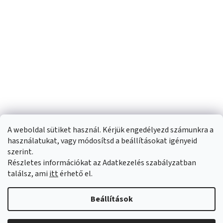
A weboldal sütiket használ. Kérjük engedélyezd számunkra a
használatukat, vagy módosítsd a beállításokat igényeid
szerint.
Részletes információkat az Adatkezelés szabályzatban
Shoptet készítette
találsz, ami
itt
érhető el.
Copyright 2026
Sportfit.hu
. Minden jog fenntartva.
Süti beállítások
Beállítások
szerkesztése