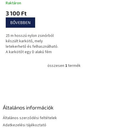
t
Raktáron
á
3 100 Ft
j
a
BŐVEBBEN
25 m hosszú nylon zsinórból
készült karkötő, mely
letekerhető és felhasználható.
A karkötőt egy D alakú fém
csatt tartja össze.
összesen
1
termék
L
i
s
L
t
á
a
b
i
l
r
é
á
Általános információk
c
n
y
Általános szerződési feltételek
í
Adatkezelési tájékoztató
t