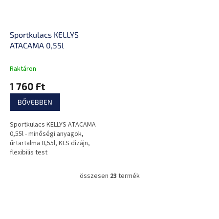
Sportkulacs KELLYS
ATACAMA 0,55l
Raktáron
1 760 Ft
BŐVEBBEN
Sportkulacs KELLYS ATACAMA
0,55l - minőségi anyagok,
űrtartalma 0,55l, KLS dizájn,
flexibilis test
összesen
23
termék
L
i
s
L
t
á
a