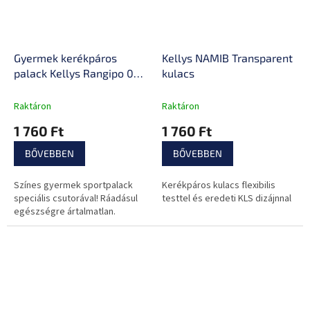
Gyermek kerékpáros
Kellys NAMIB Transparent
palack Kellys Rangipo 022
kulacs
0,35 l
Raktáron
Raktáron
1 760 Ft
1 760 Ft
BŐVEBBEN
BŐVEBBEN
Színes gyermek sportpalack
Kerékpáros kulacs flexibilis
speciális csutorával! Ráadásul
testtel és eredeti KLS dizájnnal
egészségre ártalmatlan.