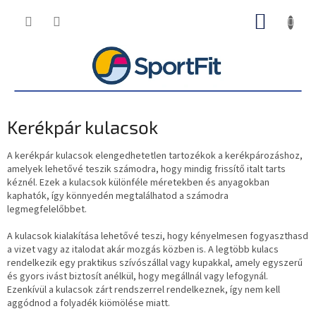
Ugrás
KOSÁR
a
fő
tartalomhoz
Kerékpár kulacsok
A kerékpár kulacsok elengedhetetlen tartozékok a kerékpározáshoz,
amelyek lehetővé teszik számodra, hogy mindig frissítő italt tarts
kéznél. Ezek a kulacsok különféle méretekben és anyagokban
kaphatók, így könnyedén megtalálhatod a számodra
legmegfelelőbbet.
A kulacsok kialakítása lehetővé teszi, hogy kényelmesen fogyaszthasd
a vizet vagy az italodat akár mozgás közben is. A legtöbb kulacs
rendelkezik egy praktikus szívószállal vagy kupakkal, amely egyszerű
és gyors ivást biztosít anélkül, hogy megállnál vagy lefogynál.
Ezenkívül a kulacsok zárt rendszerrel rendelkeznek, így nem kell
aggódnod a folyadék kiömölése miatt.