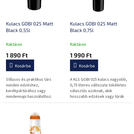
z
k
é
e
s
k
e
l
Kulacs GOBI 025 Matt
Kulacs GOBI 025 Matt
i
Black 0,55l
Black 0,75l
s
t
Raktáron
Raktáron
á
1 890 Ft
1 990 Ft
j
a
Kosárba
Kosárba
Stílusos és praktikus társ
A KLS GOBI 025 kulacs nagyobb,
minden edzéshez,
0,75 literes változata tökéletes
kerékpártúrához vagy
választás azoknak, akik
mindennapi használathoz.
hosszabb edzések vagy túrák
során is szeretnének elegendő
folyadékot magukkal vinni.