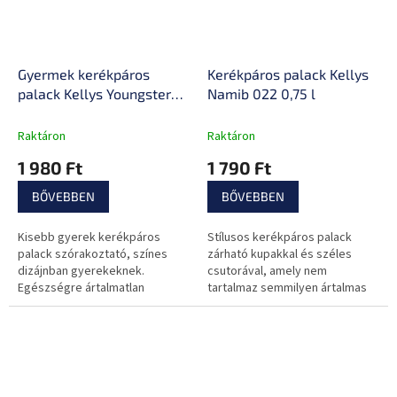
Gyermek kerékpáros
Kerékpáros palack Kellys
palack Kellys Youngster
Namib 022 0,75 l
0,3 l
Raktáron
Raktáron
1 980 Ft
1 790 Ft
BŐVEBBEN
BŐVEBBEN
Kisebb gyerek kerékpáros
Stílusos kerékpáros palack
palack szórakoztató, színes
zárható kupakkal és széles
dizájnban gyerekeknek.
csutorával, amely nem
Egészségre ártalmatlan
tartalmaz semmilyen ártalmas
anyagokból készült, és könnyű
anyagot.
belőle inni.