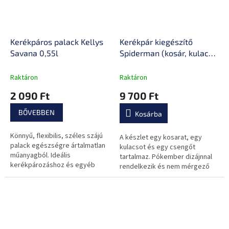
Kerékpáros palack Kellys
Kerékpár kiegészítő
Savana 0,55l
Spiderman (kosár, kulacs,
csengő)
Raktáron
Raktáron
2 090 Ft
9 700 Ft
BŐVEBBEN
Kosárba
Könnyű, flexibilis, széles szájú
A készlet egy kosarat, egy
palack egészségre ártalmatlan
kulacsot és egy csengőt
műanyagból. Ideális
tartalmaz. Pókember dizájnnal
kerékpározáshoz és egyéb
rendelkezik és nem mérgező
sportokhoz.
műanyagból készült.