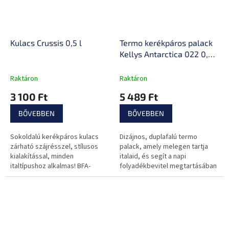
Kulacs Crussis 0,5 l
Termo kerékpáros palack
Kellys Antarctica 022 0,65
l
Raktáron
Raktáron
3 100 Ft
5 489 Ft
BŐVEBBEN
BŐVEBBEN
Sokoldalú kerékpáros kulacs
Dizájnos, duplafalú termo
zárható szájrésszel, stílusos
palack, amely melegen tartja
kialakítással, minden
italaid, és segít a napi
italtípushoz alkalmas! BFA-
folyadékbevitel megtartásában
mentes, nem mérgező
kerékpározás közben.
anyagokból készült.