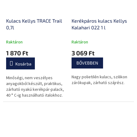
Kulacs Kellys TRACE Trail
Kerékpáros kulacs Kellys
0,7l
Kalahari 022 1 l
Raktáron
Raktáron
1 870 Ft
3 069 Ft
BŐVEBBEN
Kosárba
Nagy polietilén kulacs, szilikon
Minőségi, nem veszélyes
zárókupak, zárható szájrész.
anyagokból készült, praktikus,
zárható nyakú kerékpár-palack,
40 ° C-ig használható italokhoz.