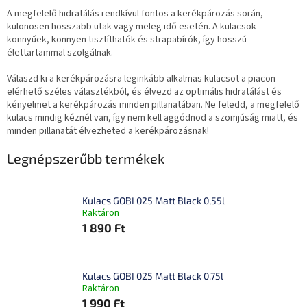
A megfelelő hidratálás rendkívül fontos a kerékpározás során,
különösen hosszabb utak vagy meleg idő esetén. A kulacsok
könnyűek, könnyen tisztíthatók és strapabírók, így hosszú
élettartammal szolgálnak.
Válaszd ki a kerékpározásra leginkább alkalmas kulacsot a piacon
elérhető széles választékból, és élvezd az optimális hidratálást és
kényelmet a kerékpározás minden pillanatában. Ne feledd, a megfelelő
kulacs mindig kéznél van, így nem kell aggódnod a szomjúság miatt, és
minden pillanatát élvezheted a kerékpározásnak!
Legnépszerűbb termékek
Kulacs GOBI 025 Matt Black 0,55l
Raktáron
1 890 Ft
Kulacs GOBI 025 Matt Black 0,75l
Raktáron
1 990 Ft