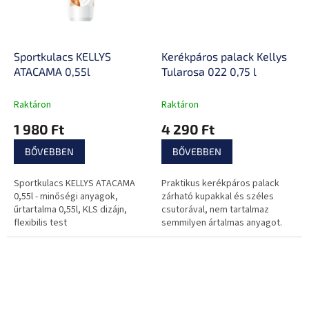
Sportkulacs KELLYS
Kerékpáros palack Kellys
ATACAMA 0,55l
Tularosa 022 0,75 l
Raktáron
Raktáron
1 980 Ft
4 290 Ft
BŐVEBBEN
BŐVEBBEN
Sportkulacs KELLYS ATACAMA
Praktikus kerékpáros palack
0,55l - minőségi anyagok,
zárható kupakkal és széles
űrtartalma 0,55l, KLS dizájn,
csutorával, nem tartalmaz
flexibilis test
semmilyen ártalmas anyagot.