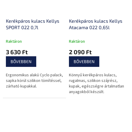
Kerékpáros kulacs Kellys
Kerékpáros kulacs Kellys
SPORT 022 0,7l
Atacama 022 0,65l
Raktáron
Raktáron
3 630 Ft
2 090 Ft
BŐVEBBEN
BŐVEBBEN
Ergonomikus alakú Cyclo palack,
Könnyű kerékpáros kulacs,
sapka körül szilikon tömítéssel,
rugalmas, szilikon szájrész,
zárható kupakkal.
kupak, egészségre ártalmatlan
anyagokból készült.