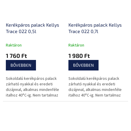
Kerékpáros palack Kellys
Kerékpáros palack Kellys
Trace 022 0,5l
Trace 022 0,7l
Raktáron
Raktáron
1 760 Ft
1 980 Ft
BŐVEBBEN
BŐVEBBEN
Sokoldalú kerékpáros palack
Sokoldalú kerékpáros palack
zárható nyakkal és eredeti
zárható nyakkal és eredeti
dizájnnal, alkalmas mindenféle
dizájnnal, alkalmas mindenféle
italhoz 40°C-ig. Nem tartalmaz
italhoz 40°C-ig. Nem tartalmaz
BPA-t, sem más káros anyagot.
BPA-t, sem más káros anyagot.