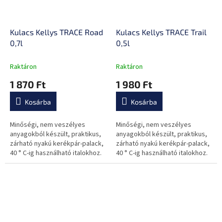
Kulacs Kellys TRACE Road
Kulacs Kellys TRACE Trail
0,7l
0,5l
Raktáron
Raktáron
1 870 Ft
1 980 Ft
Kosárba
Kosárba
Minőségi, nem veszélyes
Minőségi, nem veszélyes
anyagokból készült, praktikus,
anyagokból készült, praktikus,
zárható nyakú kerékpár-palack,
zárható nyakú kerékpár-palack,
40 ° C-ig használható italokhoz.
40 ° C-ig használható italokhoz.