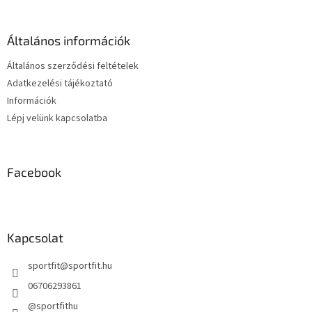
b
i
l
r
é
á
Általános információk
c
n
y
Általános szerződési feltételek
í
Adatkezelési tájékoztató
t
Információk
á
s
Lépj velünk kapcsolatba
e
l
e
m
Facebook
e
i
Kapcsolat
sportfit
@
sportfit.hu
06706293861
@sportfithu