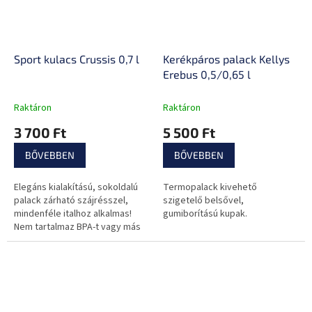
Sport kulacs Crussis 0,7 l
Kerékpáros palack Kellys
Erebus 0,5/0,65 l
Raktáron
Raktáron
3 700 Ft
5 500 Ft
BŐVEBBEN
BŐVEBBEN
Elegáns kialakítású, sokoldalú
Termopalack kivehető
palack zárható szájrésszel,
szigetelő belsővel,
mindenféle italhoz alkalmas!
gumiborítású kupak.
Nem tartalmaz BPA-t vagy más
káros anyagokat.