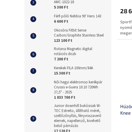
AMC-1022-18
5 300 Ft
28 6
Férfi póló Nebbia 90' Hero 143
6 600 Ft
Sportf
nyomó
Okosóra Fitbit Sense
megerő
Carbon/Graphite Stainless Steel
123 100 Ft
Rotana Magnetic digital
rotációs diszk
7 200 Ft
Kerekek FILA 100mm/84A
15 300 Ft
Női hegyi elektromso kerékpár
Crussis e-Guera 10.10 720Wh
27,5" - 2025
1 033 700 Ft
Junior downhill bukósisak W-
Húzód
TEC Estreito, állítható méret,
Knee 
szellőzőnyílás, fényvisszaverő
elemek, napellenző, kivehető
belső párnázás
17 120 Ft