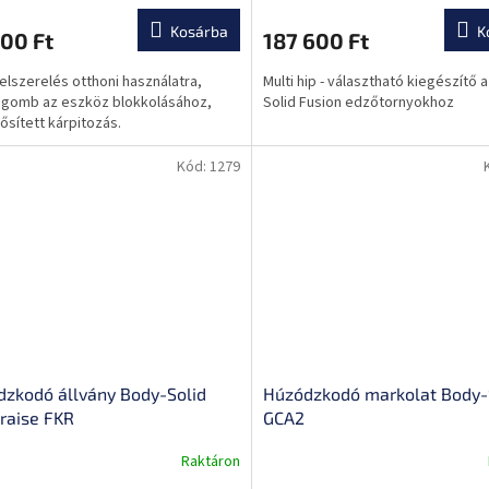
Kosárba
K
00 Ft
187 600 Ft
elszerelés otthoni használatra,
Multi hip - választható kiegészítő 
gomb az eszköz blokkolásához,
Solid Fusion edzőtornyokhoz
sített kárpitozás.
Kód:
1279
zkodó állvány Body-Solid
Húzódzkodó markolat Body-
raise FKR
GCA2
Raktáron