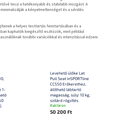
etővé teszi a hatékonyabb és stabilabb mozgást. A
minimalizálják a kényelmetlenséget és a sérülés
ítenek a helyes testtartás fenntartásában és a
kban kaphatók kiegészítő eszközök, mint például
sználóknak további variációkkal és intenzitással edzeni.
Levehető ülőke Lat
10,
Pull Seat inSPORTline
CC550 Erőkerethez,
z 1-
állítható lábtartó
ható
magasság, súly: 10 kg,
50
szilárd rögzítés
Raktáron
ű
50 200 Ft