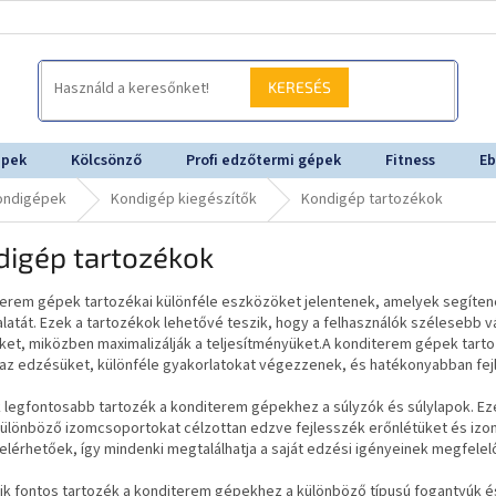
KERESÉS
épek
Kölcsönző
Profi edzőtermi gépek
Fitness
Eb
kondigépek
Kondigép kiegészítők
Kondigép tartozékok
digép tartozékok
erem gépek tartozékai különféle eszközöket jelentenek, amelyek segítene
alatát. Ezek a tartozékok lehetővé teszik, hogy a felhasználók széleseb
ket, miközben maximalizálják a teljesítményüket.A konditerem gépek tarto
 az edzésüket, különféle gyakorlatokat végezzenek, és hatékonyabban fej
 legfontosabb tartozék a konditerem gépekhez a súlyzók és súlylapok. Eze
különböző izomcsoportokat célzottan edzve fejlesszék erőnlétüket és izo
elérhetőek, így mindenki megtalálhatja a saját edzési igényeinek megfelelő
ik fontos tartozék a konditerem gépekhez a különböző típusú fogantyúk é