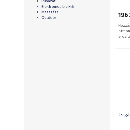
Ruházat
Elektromos biciklik
Masszázs
196 
Outdoor
Hozzáa
otthon
erősít
Csig