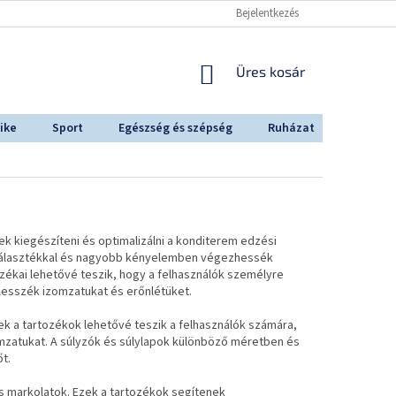
Bejelentkezés
KOSÁR
Üres kosár
ike
Sport
Egészség és szépség
Ruházat
Outdoo
k kiegészíteni és optimalizálni a konditerem edzési
b választékkal és nagyobb kényelemben végezhessék
zékai lehetővé teszik, hogy a felhasználók személyre
lesszék izomzatukat és erőnlétüket.
k a tartozékok lehetővé teszik a felhasználók számára,
mzatukat. A súlyzók és súlylapok különböző méretben és
t.
s markolatok. Ezek a tartozékok segítenek