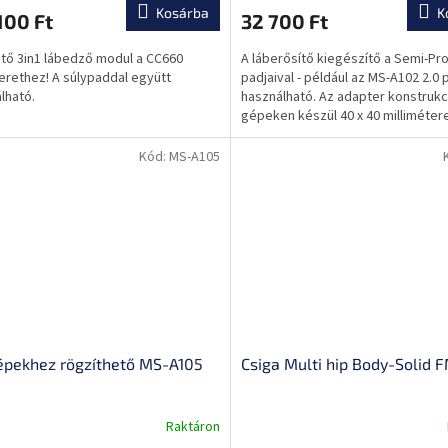
Kosárba
K
100 Ft
32 700 Ft
tő 3in1 lábedző modul a CC660
A láberősítő kiegészítő a Semi-Pr
rethez! A súlypaddal együtt
padjaival - például az MS-A102 2.0 
lható.
használható. Az adapter konstrukc
gépeken készül 40 x 40 millimétere
Kód:
MS-A105
épekhez rögzíthető MS-A105
Csiga Multi hip Body-Solid 
Raktáron