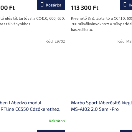
alkalmas
Kosárba
K
00 Ft
113 300 Ft
tő ülés lábtartóval a CC410, 600, 650,
Kivehető 3in1 lábtartó a CC410, 600
tneszállványokhoz!
700 súlyállványokhoz! A súlypadda
használható.
Kód:
29702
Kód:
MS
-ben Lábedző modul
Marbo Sport láberősítő kieg
RTline CC550 Edzőkerethez,
MS-A102 2.0 Semi-Pro
z szögének állítási
Raktáron
tősége, 50 mm lyukátmérőjű
ngokhoz alkalmas