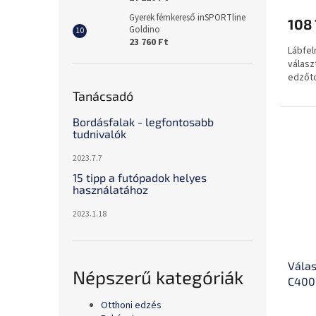
Gyerek fémkereső inSPORTline
108 
Goldino
23 760 Ft
Lábfel
válasz
edzőt
Tanácsadó
Bordásfalak - legfontosabb
tudnivalók
2023.7.7
15 tipp a futópadok helyes
használatához
2023.1.18
Válas
Népszerű kategóriák
C400-
Otthoni edzés