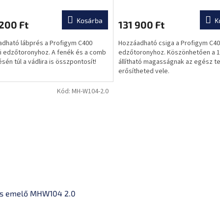
Kosárba
K
200 Ft
131 900 Ft
dható lábprés a Profigym C400
Hozzáadható csiga a Profigym C40
i edzőtoronyhoz. A fenék és a comb
edzőtoronyhoz. Köszönhetően a 
ésén túl a vádlira is összpontosít!
állítható magasságnak az egész t
erősítheted vele.
Kód:
MH-W104-2.0
ás emelő MHW104 2.0