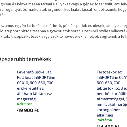
gosan és kényelmesen tartani a súlyokat vagy a gépek fogantyúit, ami leh
ző fogantyúk és markolatok ergonomikus kialakítással rendelkeznek, hogy 
tát.
 számos egyéb tartozék is elérhető, például padok és ülések, amelyek seg
ő szupport biztosításában a gyakorlatok során. Ezenkívül széles választé
kítók, tricepsz-kötések vagy szűkítő hevederek, amelyek segítenek a felha
épszerűbb termékek
Levehető ülőke Lat
Tartozékok az
Pull Seat inSPORTline
inSPORTline CC4
CC410, 600, 650, 700
600, 650, 700
erőkeretekhez,
lábtartókhoz 3 a
állítható lábtámasz
ben, két kar állít
magasság
támaszszöggel, 
Raktáron
mm lyukátmérőj
49 900 Ft
korongokhoz
alkalmas
Raktáron
113 300 Ft