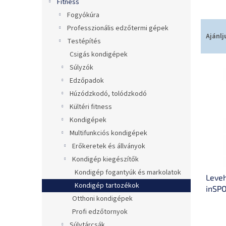
Fitness
Fogyókúra
T
Professzionális edzőtermi gépek
e
Ajánlj
Testépítés
r
Csigás kondigépek
m
T
Súlyzók
é
e
k
Edzőpadok
r
e
Húzódzkodó, tolódzkodó
m
k
Kültéri fitness
é
r
Kondigépek
k
e
Multifunkciós kondigépek
e
n
k
d
Erőkeretek és állványok
l
e
Kondigép kiegészítők
i
z
Kondigép fogantyúk és markolatok
Leveh
s
é
Kondigép tartozékok
inSPO
t
s
Otthoni kondigépek
erőke
á
e
maga
j
Profi edzőtornyok
a
Súlytárcsák