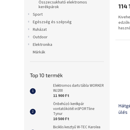
Összecsukható elektromos
114 
kerékpárok
Sport
Kivehe
Egészség és szépség
edzőke
haszná
Ruházat
Outdoor
Elektronika
Márkák
Top 10 termék
Elektromos darts tábla WORKER
WJ200
11 900 Ft
Önbehúzó kerékpár
Hátg
vontatókötél inSPORTline
ülés
Tynur
10 500 Ft
Biciklis kesztyű W-TEC Karolea