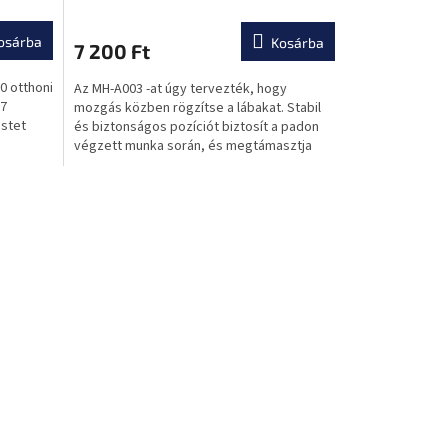
osárba
Kosárba
7 200 Ft
0 otthoni
Az MH-A003 -at úgy tervezték, hogy
17
mozgás közben rögzítse a lábakat. Stabil
estet
és biztonságos pozíciót biztosít a padon
végzett munka során, és megtámasztja
Önt a döntött padon...