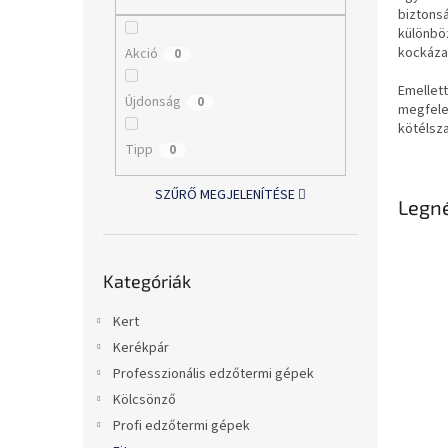
l
biztonsá
különbö
kockáza
Akció
0
Emellett
Újdonság
0
megfelel
kötélsza
Tipp
0
SZŰRŐ MEGJELENÍTÉSE
Legn
Kategóriák
Kategóriák
átugrása
Kert
Kerékpár
Professzionális edzőtermi gépek
Kölcsönző
Profi edzőtermi gépek