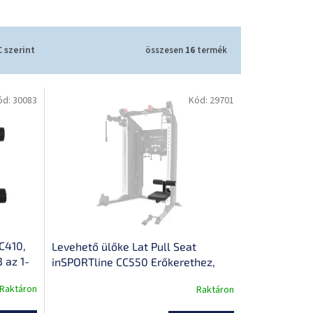
 szerint
összesen
16
termék
ód:
30083
Kód:
29701
C410,
Levehető ülőke Lat Pull Seat
 az 1-
inSPORTline CC550 Erőkerethez,
állítható lábtartó magasság, súly:
Raktáron
Raktáron
10 kg, szilárd rögzítés