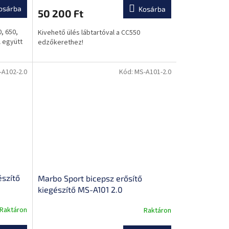
osárba
Kosárba
50 200 Ft
, 650,
Kivehető ülés lábtartóval a CC550
l együtt
edzőkerethez!
-A102-2.0
Kód:
MS-A101-2.0
észítő
Marbo Sport bicepsz erősítő
kiegészítő MS-A101 2.0
Raktáron
Raktáron