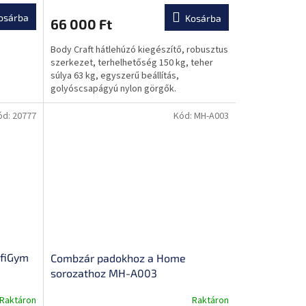
osárba
Kosárba
66 000 Ft
Body Craft hátlehúzó kiegészítő, robusztus
szerkezet, terhelhetőség 150 kg, teher
súlya 63 kg, egyszerű beállítás,
golyóscsapágyú nylon görgők.
ód:
20777
Kód:
MH-A003
ofiGym
Combzár padokhoz a Home
sorozathoz MH-A003
Raktáron
Raktáron