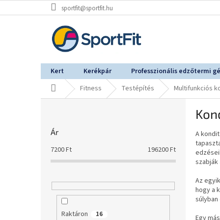
Ugrás
sportfit@sportfit.hu
a
fő
tartalomhoz
Kert
Kerékpár
Professzionális edzőtermi g
Kezdőlap
Fitness
Testépítés
Multifunkciós 
O
Kon
l
d
Ár
A kondit
a
tapaszt
l
7200
Ft
196200
Ft
edzései
s
szabják
ó
p
Az egyik
a
hogy a 
súlyban 
n
e
Raktáron
16
Egy más