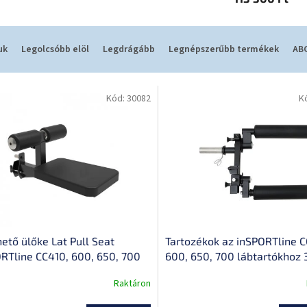
uk
Legolcsóbb elöl
Legdrágább
Legnépszerűbb termékek
ABC
Kód:
30082
K
ető ülőke Lat Pull Seat
Tartozékok az inSPORTline C
RTline CC410, 600, 650, 700
600, 650, 700 lábtartókhoz 3
retekhez, állítható lábtámasz
ben, két kar állítható
Raktáron
sság
támaszszöggel, 50 mm
lyukátmérőjű korongokhoz