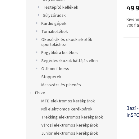
49 9
Testépítő kellékek
Súlyzórudak
Kivehe
Kardio gépek
700 fi
Tornakellékek
Okosórák és okoskarkötők
sportoláshoz
Fogyókúra kellékek
Segédeszközök hátfájás ellen
Otthoni fitness
Stopperek
Masszázs és pihenés
Ebike
MTB elektromos kerékpárok
3az1
Női elektromos kerékpárok
inSPO
Trekking elektromos kerékpárok
támas
Városi elektromos kerékpárok
lehe
Junior elektromos kerékpárok
koro