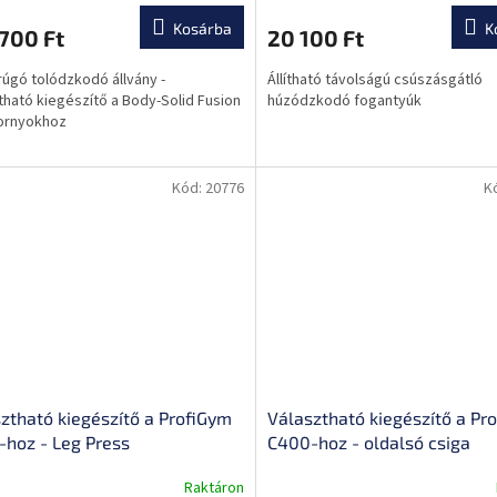
Kosárba
K
700 Ft
20 100 Ft
rúgó tolódzkodó állvány -
Állítható távolságú csúszásgátló
tható kiegészítő a Body-Solid Fusion
húzódzkodó fogantyúk
ornyokhoz
Kód:
20776
K
ztható kiegészítő a ProfiGym
Választható kiegészítő a Pr
hoz - Leg Press
C400-hoz - oldalsó csiga
Raktáron