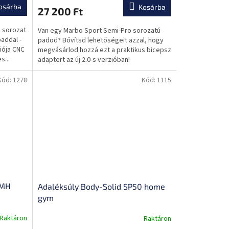
osárba
Kosárba
27 200 Ft
o sorozat
Van egy Marbo Sport Semi-Pro sorozatú
paddal -
padod? Bővítsd lehetőségeit azzal, hogy
iója CNC
megvásárlod hozzá ezt a praktikus bicepsz
s...
adaptert az új 2.0-s verzióban!
Kód:
1278
Kód:
1115
FMH
Adaléksúly Body-Solid SP50 home
gym
Raktáron
Raktáron