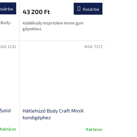
osárba
Kosárba
43 200 Ft
a Body-
Adaléksúly Insprtoline Home gym
gépekhez.
Kód:
1151
Kód:
7372
Solid
Hátlehúzó Body Craft MiniX
kondigéphez
Raktáron
Raktáron