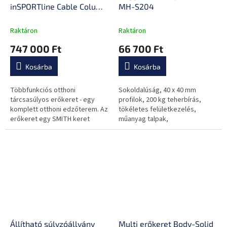
inSPORTline Cable Column
MH-S204
CC410
Raktáron
Raktáron
747 000 Ft
66 700 Ft
Kosárba
Kosárba
Többfunkciós otthoni
Sokoldalúság, 40 x 40 mm
tárcsasúlyos erőkeret - egy
profilok, 200 kg teherbírás,
komplett otthoni edzőterem. Az
tökéletes felületkezelés,
erőkeret egy SMITH keret
műanyag talpak,
kombinációja csigás-
szerszámkészlet a
tárcsasúlyos beépítéssel,
csomagolásban.
valamint húzódzkodókkal.
Állítható súlyzóállvány
Multi erőkeret Body-Solid