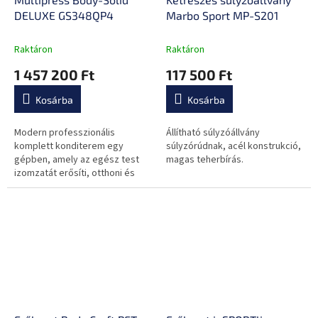
DELUXE GS348QP4
Marbo Sport MP-S201
Raktáron
Raktáron
1 457 200 Ft
117 500 Ft
Kosárba
Kosárba
Modern professzionális
Állítható súlyzóállvány
komplett konditerem egy
súlyzórúdnak, acél konstrukció,
gépben, amely az egész test
magas teherbírás.
izomzatát erősíti, otthoni és
edzőtermi használatra is
alkalmas.