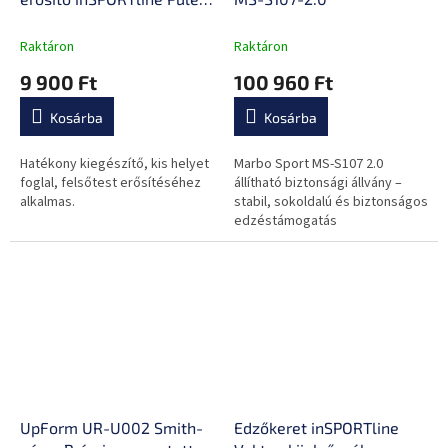
10
Raktáron
Raktáron
9 900 Ft
100 960 Ft
Kosárba
Kosárba
Hatékony kiegészítő, kis helyet
Marbo Sport MS-S107 2.0
foglal, felsőtest erősítéséhez
állítható biztonsági állvány –
alkalmas.
stabil, sokoldalú és biztonságos
edzéstámogatás
UpForm UR-U002 Smith-
Edzőkeret inSPORTline