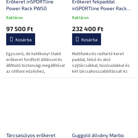
Erőkeret inSPORTline
Erőkeret fekpaddal
Power Rack PW50
inSPORTline Power Rack
PW60
Raktáron
Raktáron
A
A
termék
termék
97 500 Ft
232 400 Ft
átlagos
átlagos
értékelése
értékelése
Kosárba
Kosárba
5-
5-
ből
ből
0,0
0,0
Egyszerű, de hatékony! Stabil
Multifunkciós rúdtartó keret
csillag.
csillag.
erőkeret fordított dőléssel és
paddal, felső és alsó
állítható biztonsági megállítóval
szíjtárcsákkal, húzórudakkal és
az otthoni edzéshez,
két tárcsahosszabbítással! Az
préspaddal is használhatod.
állítható pad és az ellenállás
beállítása (súlylapok) lehetővé...
Tárcsasúlyos erőkeret
Guggoló állvány Marbo