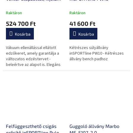
vákuum ellenállás
rendszer, kesztyű, számos
Raktáron
Raktáron
edzésvariáció
524 700 Ft
41 600 Ft
Kosárba
Kosárba
Vákuum ellenállással ellátott
Kétrészes súlyállvány
edzőkeret, amely garantálja a
inSPORTline PW10 - Kétrészes
változatos edzéstervet -
állvány bench padhoz
beleértve az alapot is. Elegáns
kialakítás, 2 állítható csigával és
szellőztetőprogrammal a...
Felfüggeszthető csigás
Guggoló állvány Marbo
erősítő inSPORTline Puley
MS-S107-2.0