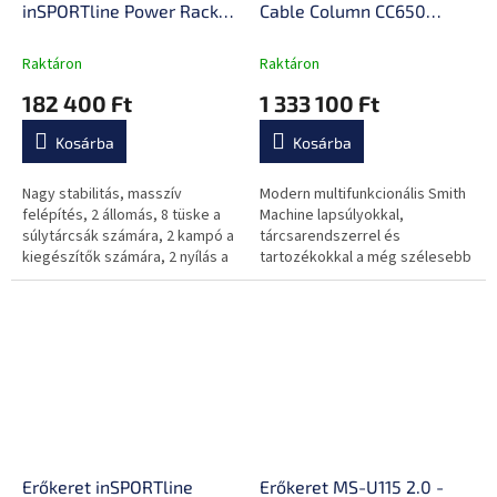
inSPORTline Power Rack
Cable Column CC650
PW250
Double
Raktáron
Raktáron
182 400 Ft
1 333 100 Ft
Kosárba
Kosárba
Nagy stabilitás, masszív
Modern multifunkcionális Smith
felépítés, 2 állomás, 8 tüske a
Machine lapsúlyokkal,
súlytárcsák számára, 2 kampó a
tárcsarendszerrel és
kiegészítők számára, 2 nyílás a
tartozékokkal a még szélesebb
súlyemelő rudak számára,
körű felhasználáshoz, akár 2
multifunkcionális húzódzkodó,...
felhasználónak is egyszerre!
Erőkeret inSPORTline
Erőkeret MS-U115 2.0 -