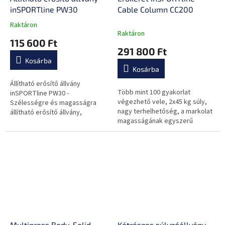
inSPORTline PW30
Cable Column CC200
Raktáron
A
Raktáron
termék
115 600 Ft
átlagos
291 800 Ft
értékelése
Kosárba
5-
Kosárba
ből
0,0
Állítható erősítő állvány
Több mint 100 gyakorlat
csillag.
inSPORTline PW30 -
végezhető vele, 2x45 kg súly,
Szélességre és magasságra
nagy terhelhetőség, a markolat
állítható erősítő állvány,
magasságának egyszerű
tárcsazár, magas stabilitás,
beállítása, acél kábelek, nagy
robusztus szerkezet.
stabilitás, 70x30 mm vázprofil
Multipress Body-Solid
Kétrészes súlyzóállvány