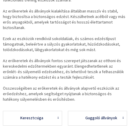
funkcionális tréning eszközök számára.
Az erőkeretek és állványok kialakítása általában masszív és stabil,
hogy biztosítsa a biztonságos edzést. Készülhetnek acélból vagy más
erős anyagokból, amelyek tartósságot és hosszú élettartamot
biztosítanak.
Ezek az eszközök rendkívül sokoldalúak, és számos edzéstípust
támogatnak, beleértve a súlyzós gyakorlatokat, húzódzkodásokat,
tolódzkodásokat, lábgyakorlatokat és még sok mást.
Az erőkeretek és állványok fontos szerepet játszanak az otthoni és
kereskedelmi edzőtermekben egyaránt. Elengedhetetlenek az
erőnlét- és súlyemelő edzésekhez, és lehetővé teszik a felhasználók
számára a hatékony edzést és a testük fejlesztését.
Összességében az erőkeretek és állványok alapvető eszközök az
erőedzéshez, amelyek segítséget nyújtanak a biztonságos és
hatékony súlyemelésben és erősítésben.
Keresztcsiga
Guggoló állványok