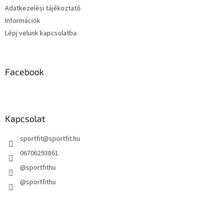
í
Adatkezelési tájékoztató
t
Információk
á
s
Lépj velünk kapcsolatba
e
l
e
m
Facebook
e
i
Kapcsolat
sportfit
@
sportfit.hu
06706293861
@sportfithu
@sportfithu