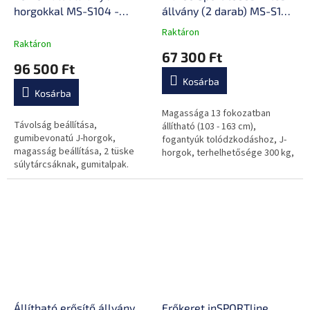
horgokkal MS-S104 -
állvány (2 darab) MS-S108
Marbo Sport
2.0
Raktáron
A
Raktáron
termék
67 300 Ft
átlagos
96 500 Ft
értékelése
Kosárba
5-
Kosárba
ből
0,0
Magassága 13 fokozatban
Távolság beállítása,
csillag.
állítható (103 - 163 cm),
gumibevonatú J-horgok,
fogantyúk tolódzkodáshoz, J-
magasság beállítása, 2 tüske
horgok, terhelhetősége 300 kg,
súlytárcsáknak, gumitalpak.
súlya 2 x 10 kg.
Állítható erősítő állvány
Erőkeret inSPORTline