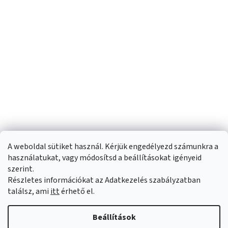
A weboldal sütiket használ. Kérjük engedélyezd számunkra a
használatukat, vagy módosítsd a beállításokat igényeid
szerint.
Részletes információkat az Adatkezelés szabályzatban
Shoptet készítette
találsz, ami
itt
érhető el.
Copyright 2026
Sportfit.hu
. Minden jog fenntartva.
Süti beállítások
Beállítások
szerkesztése