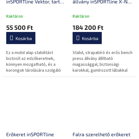
inSPORTline Vektor, tartós,
állvány inSPORTline X-NT
stabil anyag, tüskék a
CR20 IPF Combo Rack,
korongok elhelyezéséhez,
biztonsági karok, tartós
Raktáron
Raktáron
könnyű telepítés
acélszerkezet, gumírozott
55 500 Ft
184 200 Ft
lábak, praktikus emelők
Kosárba
Kosárba
Ez a mobil alap stabilitást
Stabil, strapabíró és erős bench
biztosít az edzőkeretnek,
press állvány állítható
könnyen mozgatható, és a
magassággal, biztonsági
korongok tárolására szolgáló
karokkal, gumírozott lábakkal
tüskéknek köszönhetően helyet
és a súlypaddal való használat
takarít meg. Ideális választás...
lehetőségével.
Erőkeret inSPORTline
Falra szerelhető erőkeret