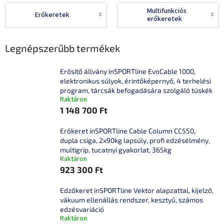
Multifunkciós
Erőkeretek
erőkeretek
Legnépszerűbb termékek
Erősítő állvány inSPORTline EvoCable 1000,
elektronikus súlyok, érintőképernyő, 4 terhelési
program, tárcsák befogadására szolgáló tüskék
Raktáron
1 148 700 Ft
Erőkeret inSPORTline Cable Column CC550,
dupla csiga, 2x90kg lapsúly, profi edzésélmény,
multigrip, tucatnyi gyakorlat, 365kg
Raktáron
923 300 Ft
Edzőkeret inSPORTline Vektor alapzattal, kijelző,
vákuum ellenállás rendszer, kesztyű, számos
edzésvariáció
Raktáron