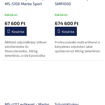
MS-S108 Marbo Sport
SMR1000
Raktáron
Raktáron
67 600 Ft
674 600 Ft
Kosárba
Kosárba
Állítható súlyzóállvány otthoni
Professzionális multi erőkeret a
edzőterembe és
kényelmes edzéshez (akár
fitneszterembe, 300 kg
spotterrel is)! 450 kg teherbírás!
teherbírás, a rúd 8 pozícióba
rakható le.
MS-U112 erőkeret - Marbo
Súlyzóállvány