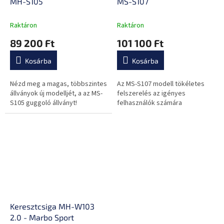
MH-S105
MS-S107
Raktáron
Raktáron
89 200 Ft
101 100 Ft
Kosárba
Kosárba
Nézd meg a magas, többszintes
Az MS-S107 modell tökéletes
állványok új modelljét, a az MS-
felszerelés az igényes
S105 guggoló állványt!
felhasználók számára
Keresztcsiga MH-W103
2.0 - Marbo Sport