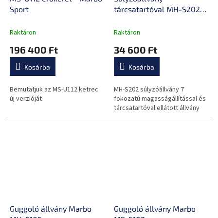
Sport
tárcsatartóval MH-S202 -
Marbo Sport
Raktáron
Raktáron
196 400 Ft
34 600 Ft
Kosárba
Kosárba
Bemutatjuk az MS-U112 ketrec
MH-S202 súlyzóállvány 7
új verzióját
fokozatú magasságállítással és
tárcsatartóval ellátott állvány
Guggoló állvány Marbo
Guggoló állvány Marbo