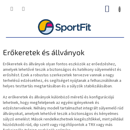
Ugrás
KOSÁR
a
fő
tartalomhoz
Erőkeretek és állványok
Erőkeretek és állványok olyan fontos eszközök az erőedzéshez,
amelyek lehetővé teszik a biztonságos és hatékony súlyemelést és
erősítést. Ezek a robustus szerkezetek tervezve vannak a nagy
terhelésű edzésekhez, és segítséget nyújtanak a felhasználóknak a
helyes testtartás megtartásában és a súlyzók stabilizálásában.
Az erőkeretek és állványok különböző méretű és konfigurációjú
lehetnek, hogy megfeleljenek az egyéni igényeknek és
edzésterveknek. Néhány modell tartalmazhat integrált súlyemelő rúd
állványokat, amelyek lehetővé teszik a biztonságos és kényelmes
súlyzó emelést. Mások rendelkezhetnek kiegészítőkkel, mint például
húzódzkodó rúd, dip szett vagy rögzítőpontok a TRX vagy más