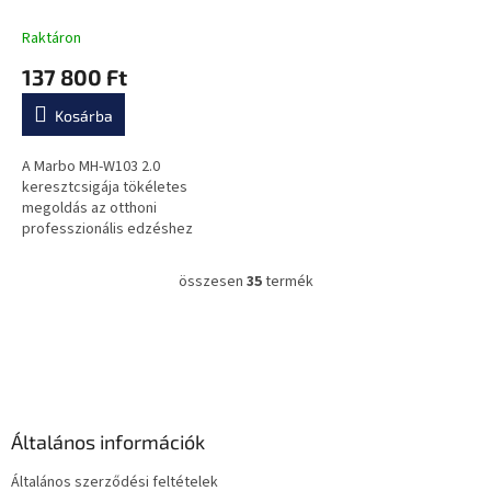
Raktáron
137 800 Ft
Kosárba
A Marbo MH-W103 2.0
keresztcsigája tökéletes
megoldás az otthoni
professzionális edzéshez
összesen
35
termék
L
i
s
L
t
á
a
b
i
l
r
é
á
Általános információk
c
n
y
Általános szerződési feltételek