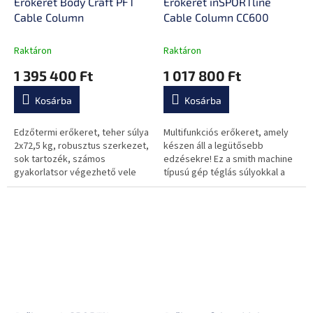
Erőkeret Body Craft PFT
Erőkeret inSPORTline
Cable Column
Cable Column CC600
Raktáron
Raktáron
1 395 400 Ft
1 017 800 Ft
Kosárba
Kosárba
Edzőtermi erőkeret, teher súlya
Multifunkciós erőkeret, amely
2x72,5 kg, robusztus szerkezet,
készen áll a legütősebb
sok tartozék, számos
edzésekre! Ez a smith machine
gyakorlatsor végezhető vele
típusú gép téglás súlyokkal a
legnépszerűbb darabja lesz
minden edzőteremnek.