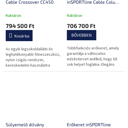
Cable Crossover CC450
inSPORTline Cable Column
CC350
Raktáron
Raktáron
794 500 Ft
706 700 Ft
BŐVEBBEN
Kosárba
Többfunkciós erőkeret, amely
Az egyik legsokoldalúbb és
garantálja a változatos
leghatékonyabb fitneszeszköz,
edzéstervet anélkül, hogy túl
nylon csigás rendszer,
sok helyet foglalna. Elegáns
kereskedelmi használatra
kialakítás, 2 állítható csigával,
alkalmas.
egyenként 50 kg-os
behúzható...
Súlyemelő állvány
Erőkeret inSPORTline