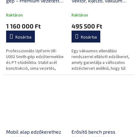
gép – Prémium vezetett
Vektor, kijelző, vákuum
rudas edzőállomás
ellenállás rendszer,
kesztyű, számos
Raktáron
Raktáron
edzésvariáció
1 160 000 Ft
495 500 Ft
Kosárba
Kosárba
Professzionális UpForm UR-
Egy vákuumos ellenállási
U002 Smith-gép edzőtermekbe
rendszerrel ellátott edzőkeret,
és PT-stúdiókba. Stabil acél
amely garantálja a változatos
konstrukció, sima vezetés,
edzéstervet anélkül, hogy túl
nagy terhelhetőség és
sok helyet foglalna. Elegáns
maximális biztonság minden
kialakítás, 2 állítható...
erősítő edzéshez.
Mobil alap edzőkerethez
Erősítő bench press