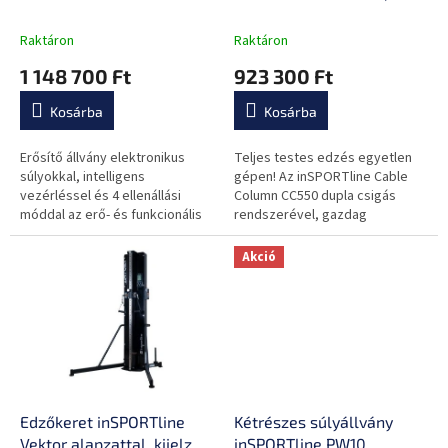
s
1000, elektronikus súlyok,
dupla csiga, 2x90kg
t
érintőképernyő, 4
lapsúly, profi
Raktáron
Raktáron
á
terhelési program, tárcsák
edzésélmény, multigrip,
1 148 700 Ft
923 300 Ft
j
befogadására szolgáló
tucatnyi gyakorlat, 365kg
a
tüskék
Kosárba
Kosárba
Erősítő állvány elektronikus
Teljes testes edzés egyetlen
súlyokkal, intelligens
gépen! Az inSPORTline Cable
vezérléssel és 4 ellenállási
Column CC550 dupla csigás
móddal az erő- és funkcionális
rendszerével, gazdag
edzéshez. Stúdióminőség
kiegészítőivel és prémium
otthoni és kereskedelmi
stabilitásával új szintre emeli az
Akció
használatra.
edzésélményt...
Edzőkeret inSPORTline
Kétrészes súlyállvány
Vektor alapzattal, kijelző,
inSPORTline PW10