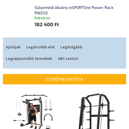
Súlyemelő állvány inSPORTline Power Rack
PW250
Raktáron
182 400 Ft
T
e
Ajánljuk
Legolcsóbb elöl
Legdrágább
r
m
Legnépszerűbb termékek
ABC szerint
é
k
e
SZŰRŐ MEGNYITÁSA
k
r
T
e
e
n
r
d
m
e
é
z
k