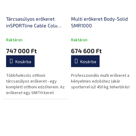
Tárcsasúlyos erőkeret
Multi erőkeret Body-Solid
inSPORTline Cable Column
SMR1000
CC410
Raktáron
Raktáron
747 000 Ft
674 600 Ft
Kosárba
Kosárba
Többfunkciós otthoni
Professzionális multi erőkeret a
tárcsasúlyos erőkeret - egy
kényelmes edzéshez (akár
komplett otthoni edzőterem. Az
spotterrel is)! 450 kg teherbírás!
erőkeret egy SMITH keret
kombinációja csigás-
tárcsasúlyos beépítéssel,
valamint húzódzkodókkal.