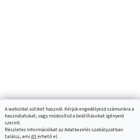
A weboldal sütiket használ. Kérjük engedélyezd számunkra a
használatukat, vagy módosítsd a beállításokat igényeid
szerint.
Részletes információkat az Adatkezelés szabályzatban
Shoptet készítette
találsz, ami
itt
érhető el.