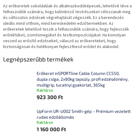
Az erőkeretek sokoldalúak és alkalmazkodóképesek, lehetővé téve a
felhasználók számára, hogy különböző testrészeket célozzanak meg
és változatos edzések végrehajtását végezzék. Ez a berendezés
ideális mind otthoni, mind kereskedelmi edzőtermekben. Az
erőkeretek lehetővé teszik a felhasználók számára, hogy fejlesszék
erőnlétüket, izomtömegüket és testkompozíciójukat. Ha komolyan
veszed az erősítő edzéseket, válaszd az erőkereteket, hogy
biztonságosan és hatékonyan fejleszthesd erődet és alakodat.
Legnépszerűbb termékek
Erőkeret inSPORTline Cable Column CC550,
dupla csiga, 2x90kg lapsúly, profi edzésélmény,
multigrip, tucatnyi gyakorlat, 365kg
Raktáron
923 300 Ft
UpForm UR-U002 Smith-gép – Prémium vezetett
rudas edzőállomás
Raktáron
1 160 000 Ft