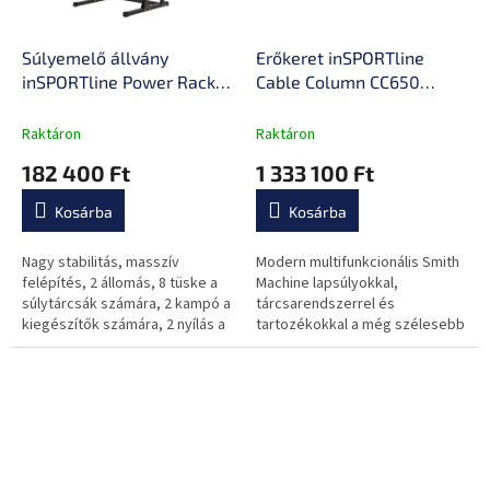
Súlyemelő állvány
Erőkeret inSPORTline
inSPORTline Power Rack
Cable Column CC650
PW250
Double
Raktáron
Raktáron
182 400 Ft
1 333 100 Ft
Kosárba
Kosárba
Nagy stabilitás, masszív
Modern multifunkcionális Smith
felépítés, 2 állomás, 8 tüske a
Machine lapsúlyokkal,
súlytárcsák számára, 2 kampó a
tárcsarendszerrel és
kiegészítők számára, 2 nyílás a
tartozékokkal a még szélesebb
súlyemelő rudak számára,
körű felhasználáshoz, akár 2
multifunkcionális húzódzkodó,...
felhasználónak is egyszerre!