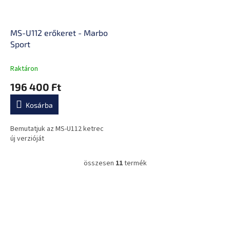
MS-U112 erőkeret - Marbo
Sport
Raktáron
196 400 Ft
Kosárba
Bemutatjuk az MS-U112 ketrec
új verzióját
összesen
11
termék
L
i
s
L
t
á
a
b
i
l
r