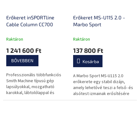
Erőkeret inSPORTline
Erőkeret MS-U115 2.0 -
Cable Column CC700
Marbo Sport
Raktáron
Raktáron
1 241 600 Ft
137 800 Ft
BŐVEBBEN
Kosárba
Professzionális többfunkciós
A Marbo Sport MS-U115 2.0
Smith Machine típusú gép
erőkerete egy stabil dizájn,
lapsúlyokkal, mozgatható
amely lehetővé teszi a felső- és
karokkal, lábtolólappal és
alsótest izmainak erősítésére
csigarendszerrel az átfogó
szolgáló gyakorlatok széles
edzéshez!
skáláját.