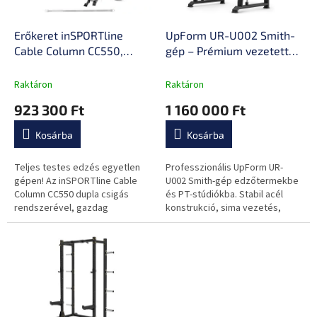
é
e
s
k
e
l
Erőkeret inSPORTline
UpForm UR-U002 Smith-
i
Cable Column CC550,
gép – Prémium vezetett
s
dupla csiga, 2x90kg
rudas edzőállomás
t
lapsúly, profi
Raktáron
Raktáron
á
edzésélmény, multigrip,
923 300 Ft
1 160 000 Ft
j
tucatnyi gyakorlat, 365kg
a
Kosárba
Kosárba
Teljes testes edzés egyetlen
Professzionális UpForm UR-
gépen! Az inSPORTline Cable
U002 Smith-gép edzőtermekbe
Column CC550 dupla csigás
és PT-stúdiókba. Stabil acél
rendszerével, gazdag
konstrukció, sima vezetés,
kiegészítőivel és prémium
nagy terhelhetőség és
stabilitásával új szintre emeli az
maximális biztonság minden
edzésélményt...
erősítő edzéshez.