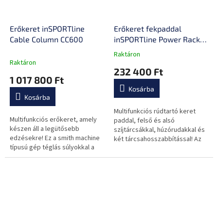
Erőkeret inSPORTline
Erőkeret fekpaddal
Cable Column CC600
inSPORTline Power Rack
PW60
Raktáron
A
Raktáron
termék
232 400 Ft
átlagos
1 017 800 Ft
értékelése
Kosárba
5-
Kosárba
ből
0,0
Multifunkciós rúdtartó keret
Multifunkciós erőkeret, amely
csillag.
paddal, felső és alsó
készen áll a legütősebb
szíjtárcsákkal, húzórudakkal és
edzésekre! Ez a smith machine
két tárcsahosszabbítással! Az
típusú gép téglás súlyokkal a
állítható pad és az ellenállás
legnépszerűbb darabja lesz
beállítása (súlylapok) lehetővé...
minden edzőteremnek.