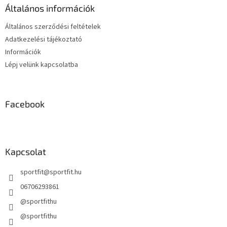
é
á
Általános információk
c
n
y
Általános szerződési feltételek
í
Adatkezelési tájékoztató
t
Információk
á
s
Lépj velünk kapcsolatba
e
l
e
m
Facebook
e
i
Kapcsolat
sportfit
@
sportfit.hu
06706293861
@sportfithu
@sportfithu