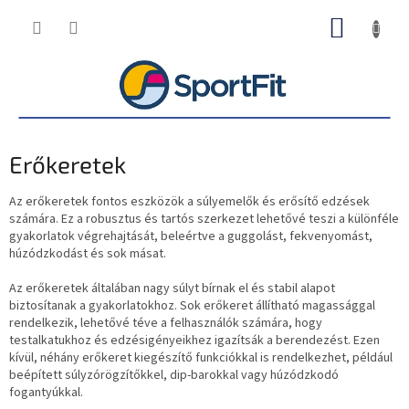
Ugrás
KOSÁR
a
fő
tartalomhoz
Erőkeretek
Az erőkeretek fontos eszközök a súlyemelők és erősítő edzések
számára. Ez a robusztus és tartós szerkezet lehetővé teszi a különféle
gyakorlatok végrehajtását, beleértve a guggolást, fekvenyomást,
húzódzkodást és sok másat.
Az erőkeretek általában nagy súlyt bírnak el és stabil alapot
biztosítanak a gyakorlatokhoz. Sok erőkeret állítható magassággal
rendelkezik, lehetővé téve a felhasználók számára, hogy
testalkatukhoz és edzésigényeikhez igazítsák a berendezést. Ezen
kívül, néhány erőkeret kiegészítő funkciókkal is rendelkezhet, például
beépített súlyzórögzítőkkel, dip-barokkal vagy húzódzkodó
fogantyúkkal.